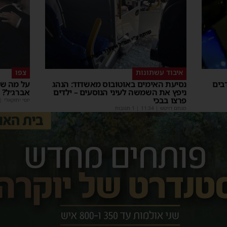
איבוד עשתונות
צפו
בים
נסיעת האימים באוטובוס מאשדוד: הנהג
על מה שו
ניפץ את השמשה לעיני הנוסעים – ילדים
אברג׳ל?
פרצו בבכי
יוסי יחזקאלי
|
מנחם דויטש
|
11:34
| 1 תגובות