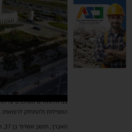
בבית החולים מעדכנים על ה
התפילות ולהתחזק לרפואתו.
האברך, תושב אשדוד בן 37, התמוטט במהלך ראש השנה בביתו באופן פתאומי.