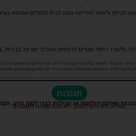
עקו לביתו ולאחר החייאה פונה לבית החולים אסותא בעיר
ה ולעורר רחמי שמיים לרפואת האברך ישראל בן רחל, ב
 לאתר את בעלי הזכויות בצילומים המגיעים לידינו. אם זיהיתים בפרסומינו צילום 
ו ולבקש לחדול מהשימוש באמצעות כתובת המייל: haredim.ashdod@gmail.com
תגובות
גובות שאינם הולמות או מכילות דברי לשון הרע, הסת
במידה ולא ניתן להגיב - הכתבה סגורה לתגובות.