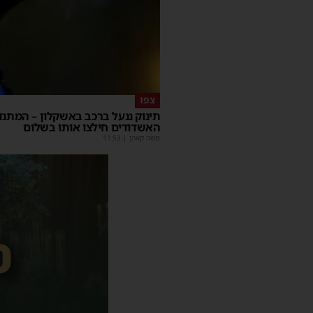
צפו
תינוק ננעל ברכב באשקלון – המתנד
האשדודים חילצו אותו בשלום
משה קאהן
|
11:53