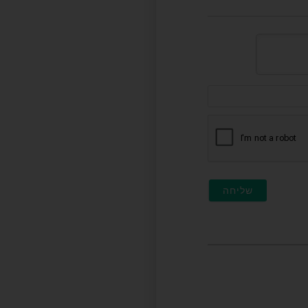
דוא"ל
(לא
חובה)