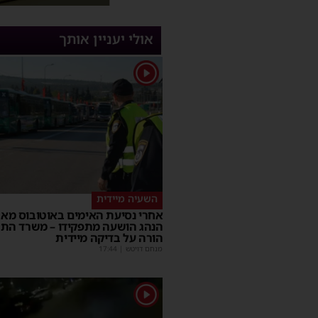
אולי יעניין אותך
1
השעיה מיידית
אחרי נסיעת האימים באוטובוס מאש
הנהג הושעה מתפקידו – משרד הת
הורה על בדיקה מיידית
מנחם דויטש
|
17:44
1