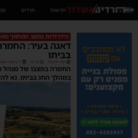
חדשות
חרדים
ממס
הידרדרות במצב המתווך מא
דאגה בעיר: החמרה
בביתו
יוסי יחזקאלי
16:16
ד׳ בתשרי תשפ״ג (9/2022
במהלך החג בביתו. נא לה