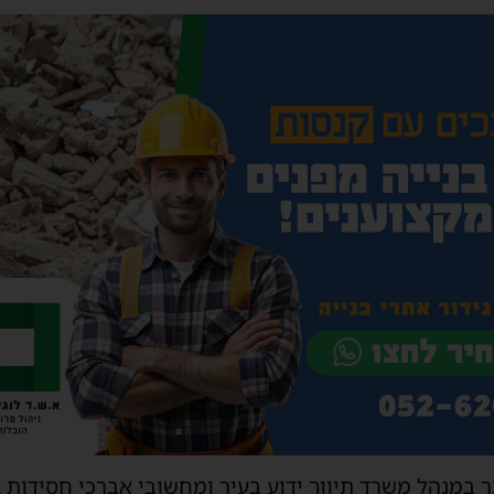
ר במנהל משרד תיווך ידוע בעיר ומחשובי אברכי חסידות ג