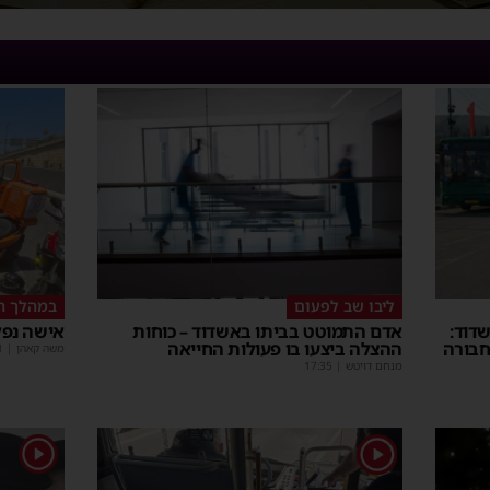
ליבו שב לפעום
במהלך ה
דוד:
אדם התמוטט בביתו באשדוד – כוחות
אישה נפל
חבורה
ההצלה ביצעו בו פעולות החייאה
משה קאהן
|
1
מנחם דויטש
|
17:35
1
1