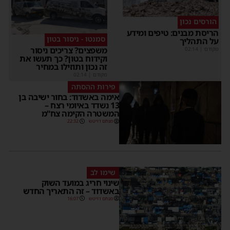
הורסים נכון
ריסת מבנים: טיפים ומידע
סמנטו - ניסור בטון
ל התהליך
משפצים? צריכים ניסור
קודם
|
02:14
וקידוח בטון? כך תעשו את
זה נכון ותוזילו במחיר
מקודם
|
02:14
פירות ההסתה
אימה באשדוד: בחור ישיבה בן
13 נשדד באיומי רצח –
המשטרה הקימה צח”מ
מנחם דויטש
22:32
שימו לב
שינוי חריג במועד השוק
באשדוד – זה התאריך החדש
מנחם דויטש
16:07