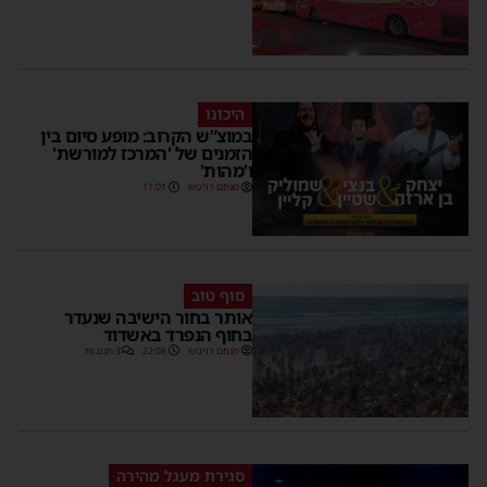
היכונו
במוצ”ש הקרוב: מופע סיום בין
הזמנים של 'המרכז למורשת'
ו'מהות'
מנחם דויטש
11:01
סוף טוב
אותר בחור הישיבה שנעדר
בחוף הנפרד באשדוד
מנחם דויטש
22:08
3 תגובות
סגירת מעגל מהירה