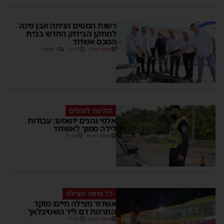
רשות המסים הניחה אבן פינה
למתקן הבידוק החדש בבית
המכס אשדוד
משה קאהן
15:37
1 תגובות
הודעה לנהגים
אלפי נהגים יושפעו: עבודות
לילה סמוך לאשדוד
מנחם דויטש
11:10
כל טיפה מצילה
אשדוד מצילה חיים: מוקד
התרמת דם ליד השטיבלאך
משה קאהן
11:05