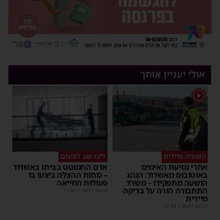
אולי יעניין אותך
1
השעיה מיידית
ליבו שב לפעום
אחרי נסיעת האימים
אדם התמוטט בביתו באשדוד
באוטובוס מאשדוד: הנהג
– כוחות ההצלה ביצעו בו
הושעה מתפקידו – משרד
פעולות החייאה
התחבורה הורה על בדיקה
מנחם דויטש
|
17:35
מיידית
מנחם דויטש
|
17:44