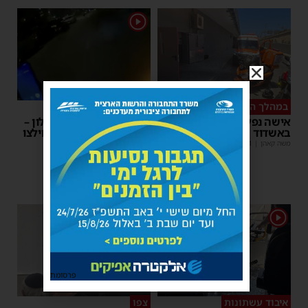
1
במהלך העבודה
צפו
אישה נפלה מסולם במחסן
תינוק ננעל ברכב באשקלון –
באשדוד
המתנדבים האשדודים חילצו
אותו בשלום
משה קאהן
|
17:31
משה קאהן
|
11:53
1
1
פרסומת
איבוד עשתונות
צפו