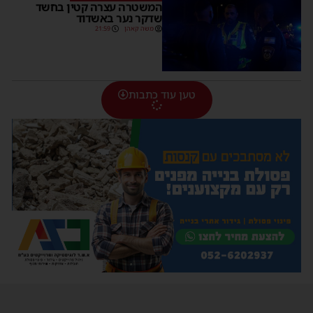
המשטרה עצרה קטין בחשד
שדקר נער באשדוד
משה קאהן
21:59
טען עוד כתבות