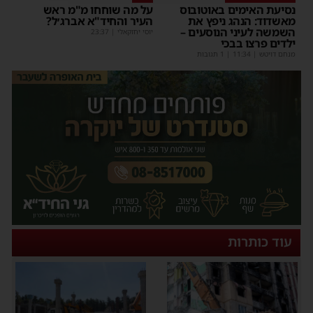
נסיעת האימים באוטובוס
על מה שוחחו מ"מ ראש
מאשדוד: הנהג ניפץ את
העיר והחיד"א אברג׳ל?
השמשה לעיני הנוסעים –
יוסי יחזקאלי
|
23:37
ילדים פרצו בבכי
מנחם דויטש
|
11:34
| 1 תגובות
עוד כותרות