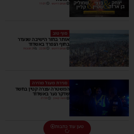
מנחם דויטש
11:01
סוף טוב
אותר בחור הישיבה שנעדר
בחוף הנפרד באשדוד
מנחם דויטש
22:08
3 תגובות
סגירת מעגל מהירה
המשטרה עצרה קטין בחשד
שדקר נער באשדוד
משה קאהן
21:59
טען עוד כתבות