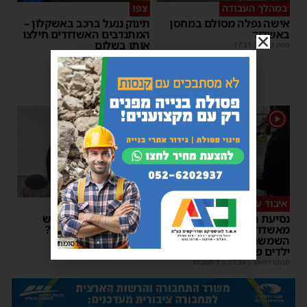
במהלך העבודה
צפו
אישה נפלה מסולם במחסן
תינוק ננעל ברכב באשקלון –
באשדוד
המתנדבים האשדודים חילצו
אותו בשלום
משה קאהן
|
17:31
משה קאהן
|
11:53
1
1
איבוד עשתונות
צפו
נסיעת האימים באוטובוס
על מה שוחחו מ"מ ראש
מאשדוד: הנהג ניפץ את
העיר והחיד"א אברג׳ל?
השמשה לעיני הנוסעים –
יוסי יחזקאלי
|
23:37
פרסומת
ילדים פרצו בבכי
מנחם דויטש
|
11:34
| 1 תגובות