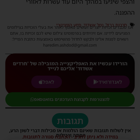
והצפי שיגיעו במהלך היום עוד עשרות לאזורי
ההפגנה.
חרבות ברזל
,
נמל אשדוד
,
סיוע הומניטרי
אנו מכבדים זכויות יוצרים ועושים מאמץ לאתר את בעלי הזכויות בצילומים
המגיעים לידינו. אם זיהיתים בפרסומינו צילום שיש לכם זכויות בו, אתם
רשאים לפנות אלינו ולבקש לחדול מהשימוש באמצעות כתובת המייל:
haredim.ashdod@gmail.com
הורידו עכשיו את האפליקצייה המובילה של 'חרדים
אשדוד' אליכם לנייד
לאנדורואיד
לאפל
להצטרפות לקבוצת העדכונים בוואטסאפ
תגובות
אין לשלוח תגובות שאינם הולמות או מכילות דברי לשון הרע,
הסתה ורכילות.
במידה ולא ניתן להגיב - הכתבה סגורה לתגובות.