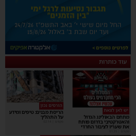
עוד כותרות
הורסים נכון
יש לאן לצאת
הריסת מבנים: טיפים ומידע
על התהליך
מתחם הבאולינג הגדול
והאטרקטיבי בדרום פותח
מקודם
|
02:14
את שעריו לציבור החרדי
מקודם
|
01:35