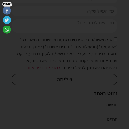
שיתוף
אני מאשר/ת כי הפרטים שמסרתי יישמרו במאגר של
"אמפסיס" (מפעילת אתר "חרדים אשדוד") לצורך טיפול
ומענה לפנייתי. ידוע לי כי אני רשאי/ת לעיין במידע, לבקש
את תיקונו או מחיקתו. מסירת הפרטים היא רשות, אך
בלעדיהם לא ניתן לטפל בפנייה.
למדיניות הפרטיות
.
שליחה
ניווט באתר
חדשות
חרדים