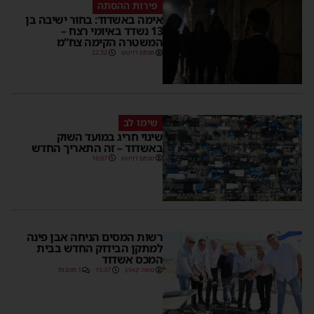
פירות ההסתה
אימה באשדוד: בחור ישיבה בן
13 נשדד באיומי רצח –
המשטרה הקימה צח”מ
מנחם דויטש
22:32
שימו לב
שינוי חריג במועד השוק
באשדוד – זה התאריך החדש
מנחם דויטש
16:07
רשות המסים הניחה אבן פינה
למתקן הבידוק החדש בבית
המכס אשדוד
משה קאהן
15:37
1 תגובות