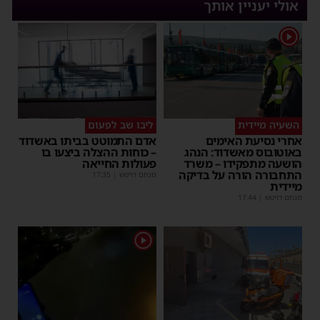
אולי יעניין אותך
1
השעיה מיידית
ליבו שב לפעום
אחרי נסיעת האימים
אדם התמוטט בביתו באשדוד
באוטובוס מאשדוד: הנהג
– כוחות ההצלה ביצעו בו
הושעה מתפקידו – משרד
פעולות החייאה
התחבורה הורה על בדיקה
מנחם דויטש
|
17:35
מיידית
מנחם דויטש
|
17:44
1