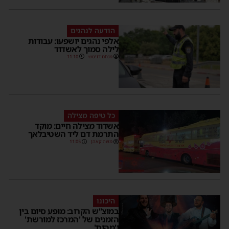
הודעה לנהגים
אלפי נהגים יושפעו: עבודות
לילה סמוך לאשדוד
מנחם דויטש
11:10
כל טיפה מצילה
אשדוד מצילה חיים: מוקד
התרמת דם ליד השטיבלאך
משה קאהן
11:05
היכונו
במוצ”ש הקרוב: מופע סיום בין
הזמנים של 'המרכז למורשת'
ו'מהות'