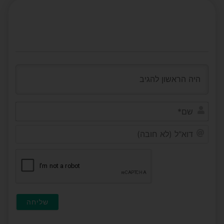
שם*
דוא"ל
(לא
חובה