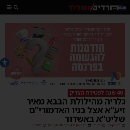
פתח סרג
40 שנה לפטירת הצדיק
גלריה מהילולת הבבא מאיר
זיע”א אצל בניו האדמורי”ם
שליט”א באשדוד
משה קאהן
23:23
י״ז בניסן תשפ״ג (08/04/2023)
תגובות