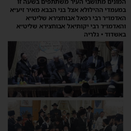
המונים מתושבי העיר משתתפים בשעה זו
במעמדי ההילולא אצל בני הבבא מאיר זיע״א
האדמו״ר רבי רפאל אבוחצירא שליט״א
והאדמו״ר רבי יקותיאל אבוחצירא שליט״א
באשדוד • גלריה