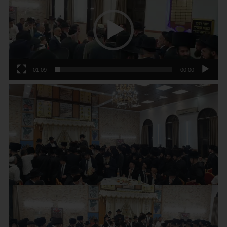
וידאו
01:09
00:00