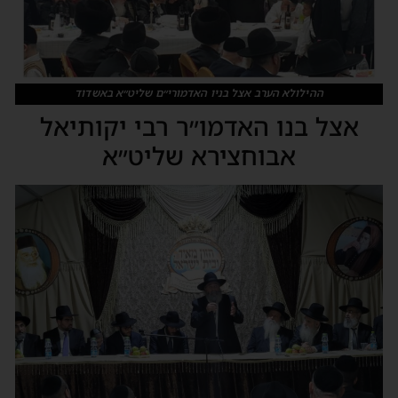
ההילולא הערב אצל בניו האדמורי״ם שליט״א באשדוד
אצל בנו האדמו״ר רבי יקותיאל
אבוחצירא שליט״א