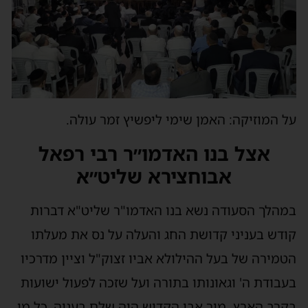
על המוזיקה: האמן שימי ליפשיץ זמר עולה.
אצל בנו האדמו״ר רבי רפאל
אבוחצירא שליט״א
במהלך הסעודה נשא בנו האדמו"ר שליט"א דברות
קודש בעניני קדושת החג והעלה על נס את מעלתו
הטמירה של בעל ההילולא אביו זצוק"ל וציין מדרכיו
בעבודת ה' וגאונותו בתורה ועל שזכה לפעול ישועות
בקרב הארץ. מור אבי הקדוש היה שלם בענוה, כל מי