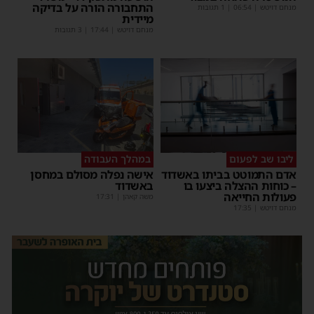
התחבורה הורה על בדיקה
מנחם דויטש
|
06:54
| 1 תגובות
מיידית
מנחם דויטש
|
17:44
| 3 תגובות
ליבו שב לפעום
במהלך העבודה
אדם התמוטט בביתו באשדוד
אישה נפלה מסולם במחסן
– כוחות ההצלה ביצעו בו
באשדוד
פעולות החייאה
משה קאהן
|
17:31
מנחם דויטש
|
17:35