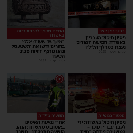
בתוך זמן קצר
המיזם שהפך לשיחת היום
באשדוד
ניסיון חיסול העבריין
במשך 15 שעות: אלפי
באשדוד: חמישה חשודים
בחורים גדשו את 'השטעטל'
נעצרו במהלך הלילה
ונהנו מרצף חוויות סביב
מנחם דויטש
|
07:35
השעון
יוסי יחזקאלי
|
06:59
1
סכסוך כנופיות
השעיה מיידית
ניסיון חיסול באשדוד: ירי
אחרי נסיעת האימים
לעבר עבריין מוכר –
באוטובוס מאשדוד: הנהג
המשטרה פתחה במצוד
הושעה מתפקידו – משרד