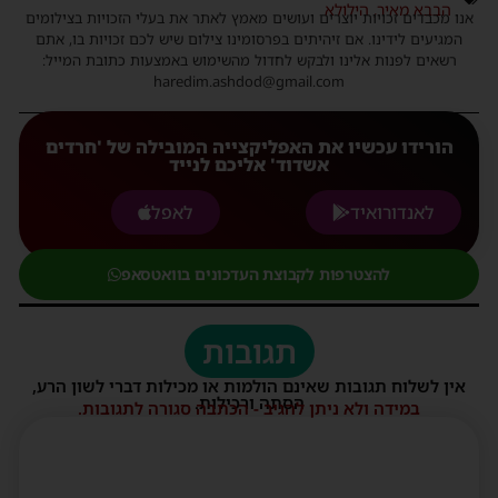
הבבא מאיר
,
הילולא
אנו מכבדים זכויות יוצרים ועושים מאמץ לאתר את בעלי הזכויות בצילומים
המגיעים לידינו. אם זיהיתים בפרסומינו צילום שיש לכם זכויות בו, אתם
רשאים לפנות אלינו ולבקש לחדול מהשימוש באמצעות כתובת המייל:
haredim.ashdod@gmail.com
הורידו עכשיו את האפליקצייה המובילה של 'חרדים
אשדוד' אליכם לנייד
לאנדורואיד
לאפל
להצטרפות לקבוצת העדכונים בוואטסאפ
תגובות
אין לשלוח תגובות שאינם הולמות או מכילות דברי לשון הרע,
הסתה ורכילות.
במידה ולא ניתן להגיב - הכתבה סגורה לתגובות.