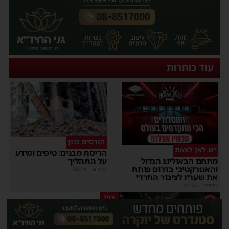
עוד כותרות
הורסים נכון
יש לאן לצאת
הריסת מבנים: טיפים ומידע
על התהליך
מתחם הבאולינג הגדול
והאטרקטיבי בדרום פותח
מקודם
|
02:14
את שעריו לציבור החרדי
מקודם
|
01:35
צפו
1
תינוק ננעל ברכב באשקלון –
המתנדבים האשדודים חילצו
אותו בשלום