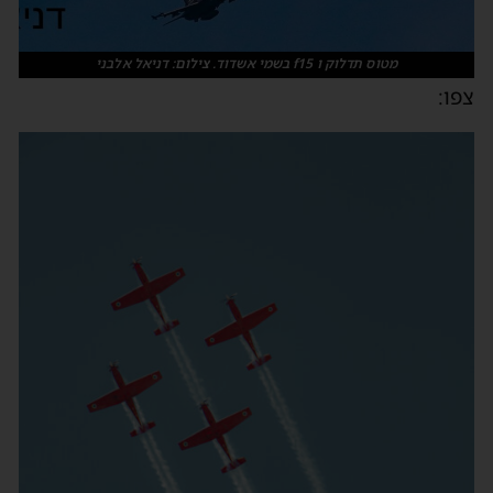
מטוס תדלוק ו f15 בשמי אשדוד. צילום: דניאל אלבני
צפו: