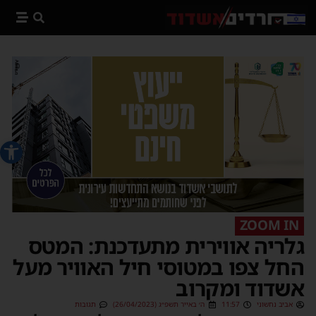
פתח סרג
ZOOM IN
גלריה אווירית מתעדכנת: המטס
החל צפו במטוסי חיל האוויר מעל
אשדוד ומקרוב
אביב נחשוני
11:57
ה׳ באייר תשפ״ג (26/04/2023)
תגובות