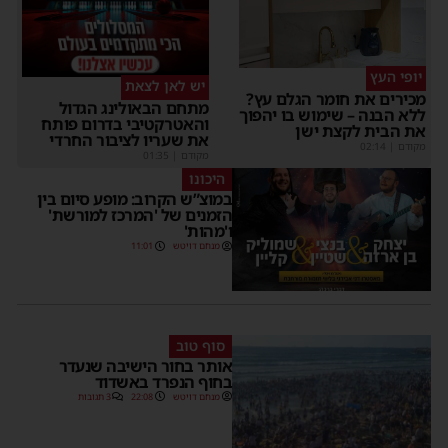
יופי העץ
יש לאן לצאת
מכירים את חומר הגלם עץ?
מתחם הבאולינג הגדול
ללא הבנה – שימוש בו יהפוך
והאטרקטיבי בדרום פותח
את הבית לקצת ישן
את שעריו לציבור החרדי
מקודם
|
02:14
מקודם
|
01:35
היכונו
במוצ”ש הקרוב: מופע סיום בין
הזמנים של 'המרכז למורשת'
ו'מהות'
מנחם דויטש
11:01
סוף טוב
אותר בחור הישיבה שנעדר
בחוף הנפרד באשדוד
מנחם דויטש
22:08
3 תגובות