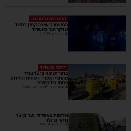
סגירת מעגל מהירה
המשטרה עצרה קטין בחשד
שדקר נער באשדוד
משה קאהן
21:59
דרמה באשדוד
בחור ישיבה בן 15 נעדר
מהחוף הנפרד – כוחות החירום
פתחו בחיפושים
מנחם דויטש
18:32
1 תגובות
אלימות באשדוד: נער בן 13
נדקר ברגלו
משה קאהן
18:04