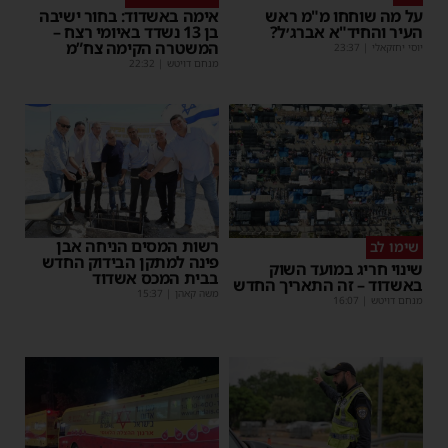
על מה שוחחו מ"מ ראש
אימה באשדוד: בחור ישיבה
העיר והחיד"א אברג׳ל?
בן 13 נשדד באיומי רצח –
המשטרה הקימה צח”מ
יוסי יחזקאלי
|
23:37
מנחם דויטש
|
22:32
רשות המסים הניחה אבן
שימו לב
פינה למתקן הבידוק החדש
שינוי חריג במועד השוק
בבית המכס אשדוד
באשדוד – זה התאריך החדש
משה קאהן
|
15:37
מנחם דויטש
|
16:07