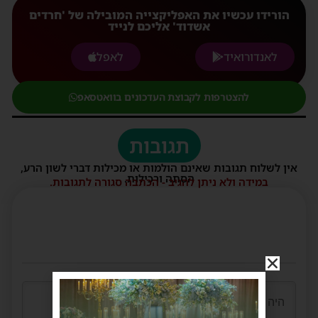
הורידו עכשיו את האפליקצייה המובילה של 'חרדים
אשדוד' אליכם לנייד
לאנדורואיד
לאפל
להצטרפות לקבוצת העדכונים בוואטסאפ
תגובות
אין לשלוח תגובות שאינם הולמות או מכילות דברי לשון הרע,
הסתה ורכילות.
במידה ולא ניתן להגיב - הכתבה סגורה לתגובות.