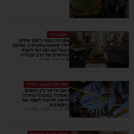
פעם בדור
אוצרות בשווי כ־100 מיליון
דולר נחשפו בתערוכה: מכיפת
הבעל שם טוב ועד חפציו
האישיים של הרב עובדיה
יוסי יחזקאלי
16:34
עוד מכה לציבור החרדי
האם אירועי בין הזמנים
באשדוד בסכנה? עתירה
חדשה דורשת לעצור את
התקציבים
מנחם דויטש
14:24
1 תגובות
חיזוק מערך הכשרות