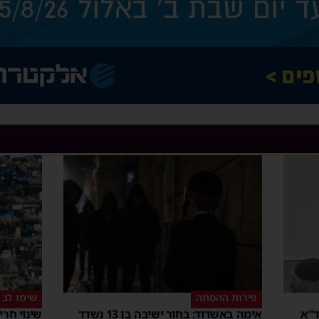
פירות ההסתה
שימו לב
ד"א
אימה באשדוד: בחור ישיבה בן 13 נשדד
שינוי חר