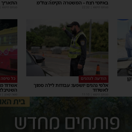
באיומי רצח – המשטרה הקימה צח”מ
התאריך 
מנחם דויטש
|
22:32
מנחם דויטש
|
קן
הודעה לנהגים
כל טיפה 
אלפי נהגים יושפעו: עבודות לילה סמוך
אשדוד מצ
לאשדוד
השטיבלא
מנחם דויטש
|
11:10
משה קאהן
|
5