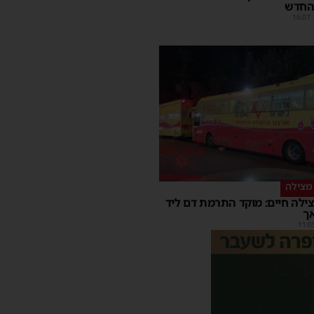
החדש
16:07
מצילה
ילה חיים: מוקד התרמת דם ליד
ך
11:0