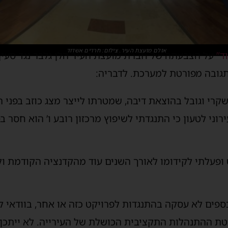
אולם מועצת העיר. צילום: חרדים אשדוד
ד”
על הצבעתה של חברת מועצת העיר הלן גלבר נגד סעי
 תגובה מפורטת למערכת. לדבריה:
רי וגובל בהוצאת דיבה, שמטרתו לייצר מצג כוזב בפני הצ
וני לטעון כי התנגדתי לשיפוץ מרכזון רובע ו’ הוא חסר ב
ופעלתי לקידומו לאורך השנים עוד מהקדנציה הקודמת ול
פים לא עסקה בהתנגדות לפרויקט כזה או אחר, בוודאי לא
טת ההתנהלות התקציבית הכושלת של העירייה. לא ייתכן