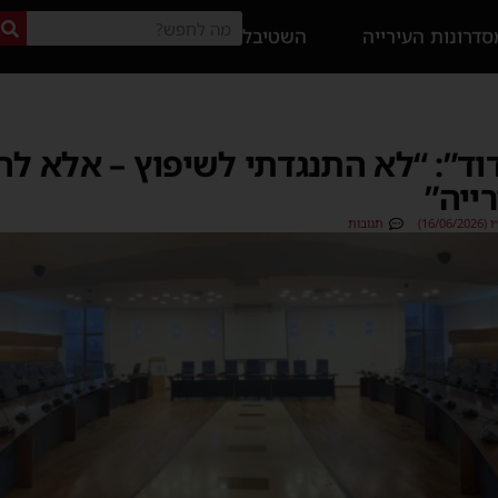
דרונות העירייה
השטיבל
וד”: “לא התנגדתי לשיפוץ – אלא ל
ייה”
16/)
תגובות