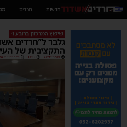
חדשות
חרדים
ממס
שיפוץ המרכזון ברובע ו׳
גלבר ל”חרדים אשד
התקציבית של העיר
מנחם דויטש
13:12
א׳ בתמוז תשפ״ו (06/2026