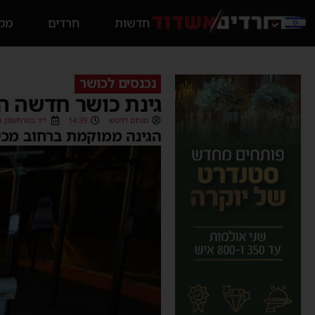
חדשות
חרדים
ממס
נכנסים לכושר
גינת כושר חדשה הו
מנחם דויטש
14:39
י״ד במרחשוון תשפ״ג (2
הגינה ממוקמת ברחוב מכי