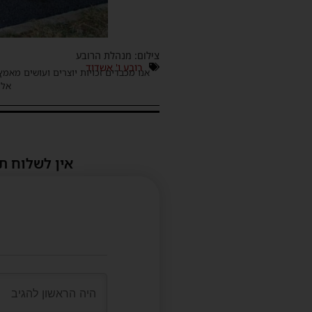
צילום: מנהלת הרובע
רובע ו' אשדוד
אנו מכבדים זכויות יוצרים ועושים מאמץ
אלינ
אין לשלוח ת