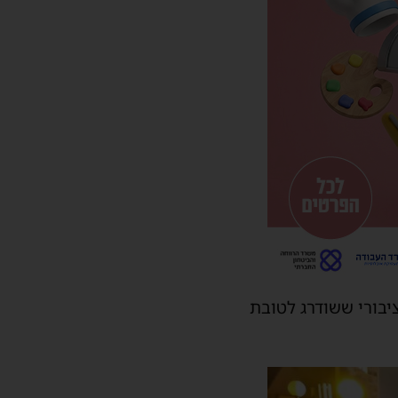
יבורי ששודרג לטובת