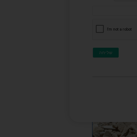
דוא"ל
(לא
חובה)