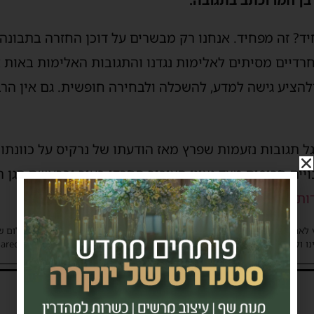
יד? זה מפחיד. אנחנו רק מבשרים על דוכן החזרה בתבונה
חרדיים מסיתים לאלימות נגדנו והתגובות האלימות באות א
ולהציע גישה למדע, להשכלה ולבחירה חופשית. גם אין הרב
ל תגובות נזעמות שפרץ מאז הודעתו של נרקיס על כוונתו
ויים חריפים מצד נציגי הציבור החרדי בעיר ובראשם סגן 
דות הציבור ולהתעלם ממחרחרי הריב מבחוץ
.
 לאתר את בעלי הזכויות בצילומים המגיעים לידינו. אם זיהיתים בפרסומינו צילום 
ו ולבקש לחדול מהשימוש באמצעות כתובת המייל: haredim.ashdod@gmail.com
1 תגובות