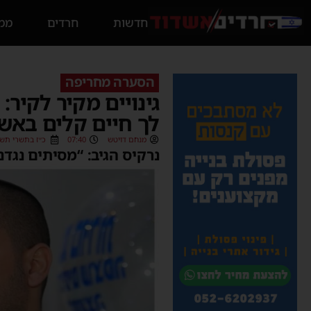
חדשות
חרדים
ממס
הסערה מחריפה
גינויים מקיר לקיר:
לך חיים קלים באש
מנחם דויטש
07:40
כ״ז בתשרי תשפ״ו (/2025
נרקיס הגיב: “מסיתים נגדנו