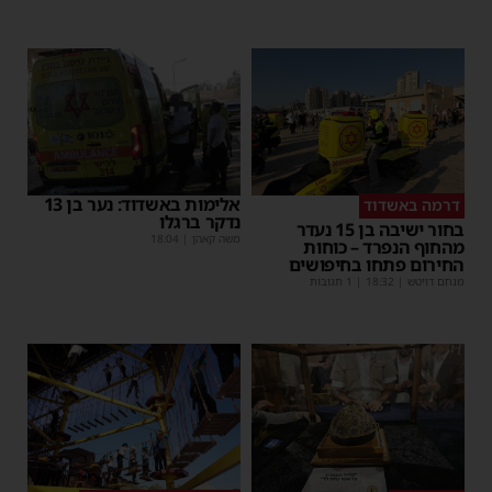
אלימות באשדוד: נער בן 13
דרמה באשדוד
נדקר ברגלו
בחור ישיבה בן 15 נעדר
משה קאהן
|
18:04
מהחוף הנפרד – כוחות
החירום פתחו בחיפושים
מנחם דויטש
|
18:32
| 1 תגובות