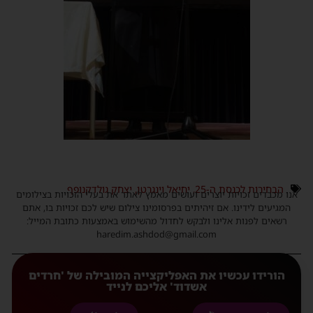
הבחירות לכנסת ה-25
,
יחיאל וינגרטן
,
יצחק גולדקנופף
אנו מכבדים זכויות יוצרים ועושים מאמץ לאתר את בעלי הזכויות בצילומים
המגיעים לידינו. אם זיהיתים בפרסומינו צילום שיש לכם זכויות בו, אתם
רשאים לפנות אלינו ולבקש לחדול מהשימוש באמצעות כתובת המייל:
haredim.ashdod@gmail.com
הורידו עכשיו את האפליקצייה המובילה של 'חרדים
אשדוד' אליכם לנייד