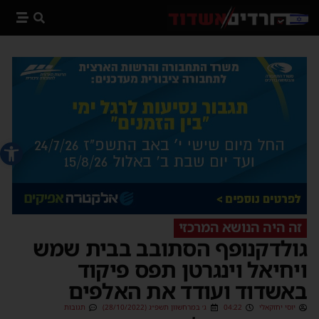
פתח סרג
זה היה הנושא המרכזי
גולדקנופף הסתובב בבית שמש
ויחיאל וינגרטן תפס פיקוד
באשדוד ועודד את האלפים
יוסי יחזקאלי
04:22
ג׳ במרחשוון תשפ״ג (28/10/2022)
תגובות