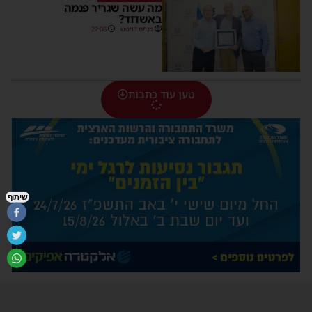
מה עשה שגריר פנמה
באשדוד?
מנחם דויטש
22:08
טען עוד כתבות
שיתוף