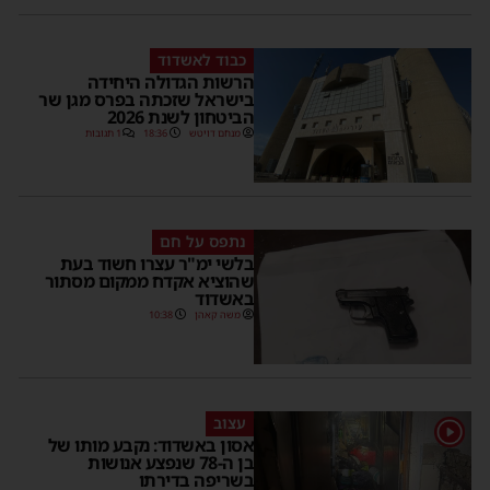
כבוד לאשדוד
הרשות הגדולה היחידה
בישראל שזכתה בפרס מגן שר
הביטחון לשנת 2026
מנחם דויטש
18:36
1 תגובות
נתפס על חם
בלשי ימ"ר עצרו חשוד בעת
שהוציא אקדח ממקום מסתור
באשדוד
משה קאהן
10:38
עצוב
1
אסון באשדוד: נקבע מותו של
בן ה-78 שנפצע אנושות
בשריפה בדירתו