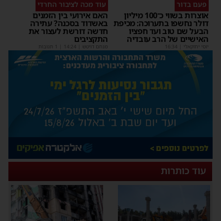
פעם בדור
עוד מכה לציבור החרדי
אוצרות בשווי כ־100 מיליון
האם אירועי בין הזמנים
דולר נחשפו בתערוכה: מכיפת
באשדוד בסכנה? עתירה
הבעל שם טוב ועד חפציו
חדשה דורשת לעצור את
האישיים של הרב עובדיה
התקציבים
יוסי יחזקאלי
|
16:34
מנחם דויטש
|
14:24
| 1 תגובות
עוד כותרות