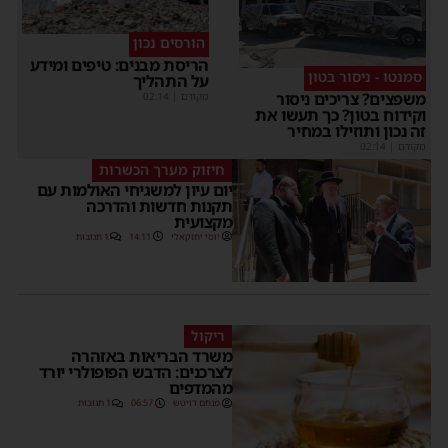
הורסים נכון
הריסת מבנים: טיפים ומידע
סמנטו - ניסור בטון
על התהליך
משפצים? צריכים ניסור
מקודם
|
02:14
וקידוח בטון? כך תעשו את
זה נכון ותוזילו במחיר
מקודם
|
02:14
חיזוק מערך הכשרות
יום עיון למשגיחי האולמות עם
תקנות חדשות והדרכה
מקצועית
יוסי יחזקאלי
14:11
1 תגובות
ריקול
משרד הבריאות באזהרה
לצרכנים: הדבש הפופולרי יורד
מהמדפים
מנחם דויטש
06:57
1 תגובות