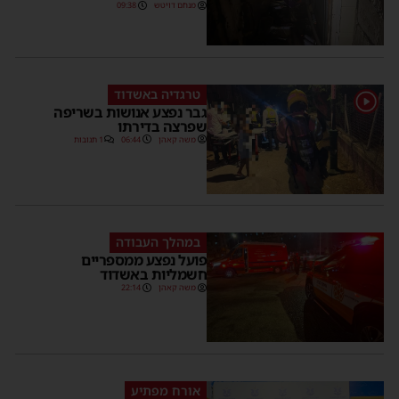
מנחם דויטש
09:38
טרגדיה באשדוד
1
גבר נפצע אנושות בשריפה
שפרצה בדירתו
משה קאהן
06:44
1 תגובות
במהלך העבודה
פועל נפצע ממספריים
חשמליות באשדוד
משה קאהן
22:14
אורח מפתיע