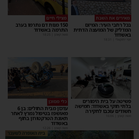
מאירים את השבת
מצילי חיים
בכל רחבי העיר: המיזם
150 מנות דם נתרמו בערב
המדליק של המועצה הדתית
התרמה באשדוד
באשדוד
משה קאהן
|
18:25
יוסי יחזקאלי
|
18:31
פשיטה על בית הימורים
כלי מסוכן
בלתי חוקי באשדוד: חמישה
עדכון מבית החולים: בן 6
חשודים עוכבו לחקירה
מאושפז בטיפול נמרץ לאחר
משה קאהן
|
16:06
תאונת הטרקטורון בחוף
באשדוד
משה קאהן
|
12:26