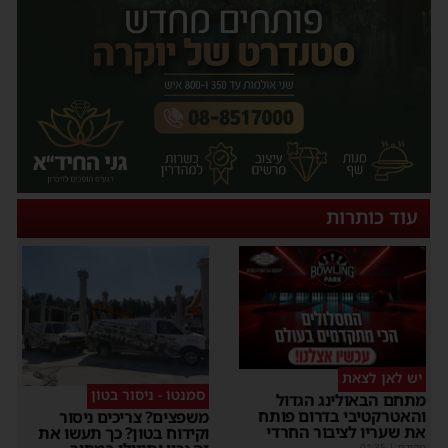
עוד כותרות
יש לאן לצאת
סמנטו - ניסור בטון
מתחם הבאולינג הגדול
והאטרקטיבי בדרום פותח
משפצים? צריכים ניסור
את שעריו לציבור החרדי
וקידוח בטון? כך תעשו את
מקודם
|
01:35