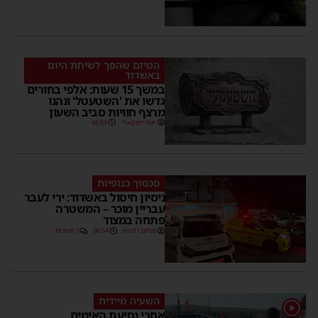
המיזם שהפך לשיחת היום
באשדוד
במשך 15 שעות: אלפי בחורים
גדשו את 'השטעטל' ונהנו
מרצף חוויות סביב השעון
יוסי יחזקאלי
06:59
סכסוך כנופיות
ניסיון חיסול באשדוד: ירי לעבר
עבריין מוכר – המשטרה
פתחה במצוד
מנחם דויטש
06:54
1 תגובות
השעיה מיידית
1
אחרי נסיעת האימים