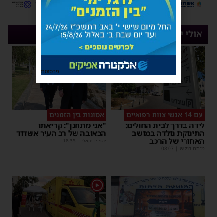
אולי יעניין אותך
פרסומת
עם 14 אנשי צוות רפואיים
אסונות בין הזמנים
לידה בדרך לבית החולים:
"אני מתחנן": קריאתו
התינוקת נולדה במושב
הכאובה של רב העיר אשדוד
האחורי של הרכב
יוסי יחזקאלי
|
18:35
מנחם דויטש
|
08:07
1