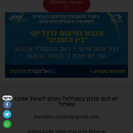
טען עוד כתבות
יש לכם עדכון בשבילנו? רוצים לשאול אותנו
שיתוף
שאלה?
haredim.ashdod@gmail.com
או שילחו אלינו פנייה ונחזור אליכם בהקדם