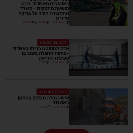
באוטובוס מאשדוד: הנהג
הושעה מתפקידו – משרד
התחבורה הורה על בדיקה
מיידית
מנחם דויטש
17:44
4 תגובות
ליבו שב לפעום
אדם התמוטט בביתו באשדוד
– כוחות ההצלה ביצעו בו
פעולות החייאה
מנחם דויטש
17:35
במהלך העבודה
אישה נפלה מסולם במחסן
באשדוד
משה קאהן
17:31