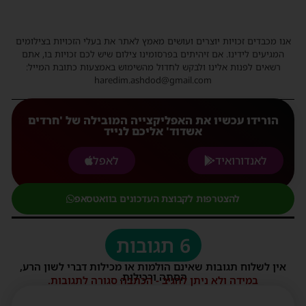
אנו מכבדים זכויות יוצרים ועושים מאמץ לאתר את בעלי הזכויות בצילומים
המגיעים לידינו. אם זיהיתים בפרסומינו צילום שיש לכם זכויות בו, אתם
רשאים לפנות אלינו ולבקש לחדול מהשימוש באמצעות כתובת המייל:
haredim.ashdod@gmail.com
הורידו עכשיו את האפליקצייה המובילה של 'חרדים
אשדוד' אליכם לנייד
לאנדורואיד
לאפל
להצטרפות לקבוצת העדכונים בוואטסאפ
6 תגובות
אין לשלוח תגובות שאינם הולמות או מכילות דברי לשון הרע,
הסתה ורכילות.
במידה ולא ניתן להגיב - הכתבה סגורה לתגובות.