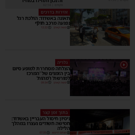
זה נכון ותוזילו במחיר
מקודם
|
02:14
זהירות בדרכים
תאונה באשדוד: הולכת רגל
נפגעה מרכב חולף
משה קאהן
12:22
גלריה
1
הצלחה מסחררת למופע סיום
בין הזמנים של 'המרכז
למורשת' ו'מהות'
משה קאהן
09:34
בתוך זמן קצר
ניסיון חיסול העבריין באשדוד:
חמישה חשודים נעצרו במהלך
הלילה
מנחם דויטש
07:35