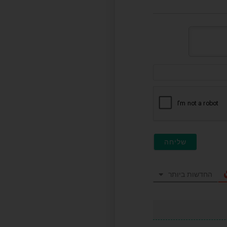
דוא"ל
(לא
חובה)
החדשות ביותר