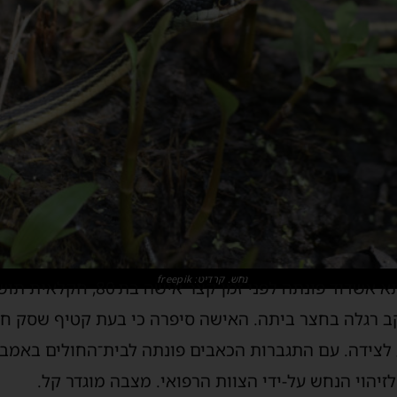
נחש. קרדיט: freepik
אל בית־החולים הציבורי אסותא אשדוד פ
רגלה בחצר ביתה. האישה סיפרה כי בעת קטיף שסק חשָה
צידה. עם התגברות הכאבים פונתה לבית־החולים באמבולנ
יהוי הנחש על‑ידי הצוות הרפואי. מצבה מוגדר קל.