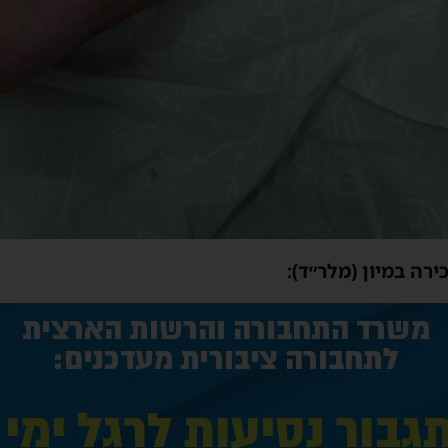
ירה במיון (מלר״ד):