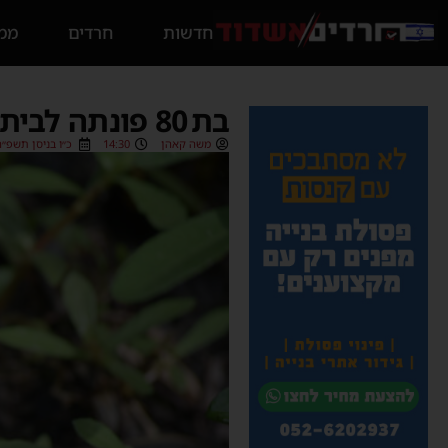
חדשות
חרדים
ממס
בת 80 פונתה לבית החולים לאחר שהוכשה מנחש צפע
משה קאהן
14:30
כ״ו בניסן תשפ״ה (/04/2025