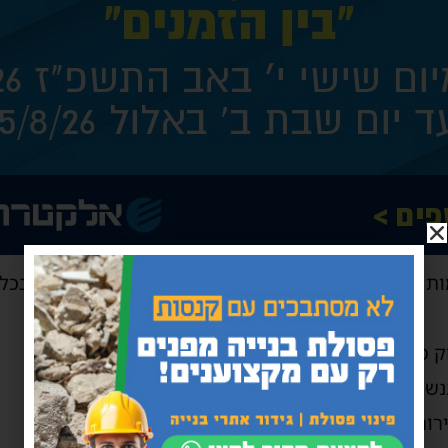
 מזג האוויר, נחשים רבים מתעוררים משנת החורף. בכ