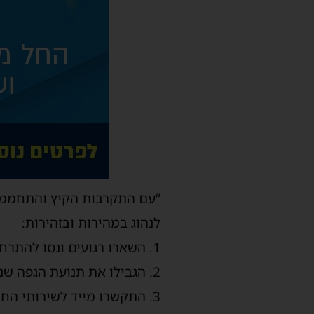
“עם התקרבות הקיץ והתחממות
לנהוג במהירות ובזהירות:
1. השארו רגועים ונסו להתרחק מהנחש.
2. הגבילו את תנועת הגפה שננשכה
3. התקשרו מייד לשירותי החירום (101) ובקשו פינוי לבית־החולים.