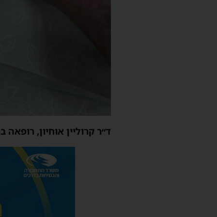
ד״ר קרוליין אוחיון, רופאה בכ