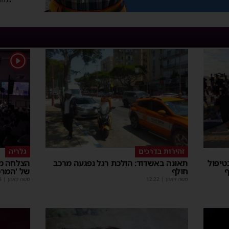
1
זהירות בדרכים
גלריה
 מאושפז בטיפול
תאונה באשדוד: הולכת רגל נפגעה מרכב
הצלחה מס
ף
חולף
של 'המרכ
משה קאהן
|
12:22
משה קאהן
|
4