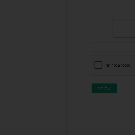
דוא"ל
(לא
חובה)