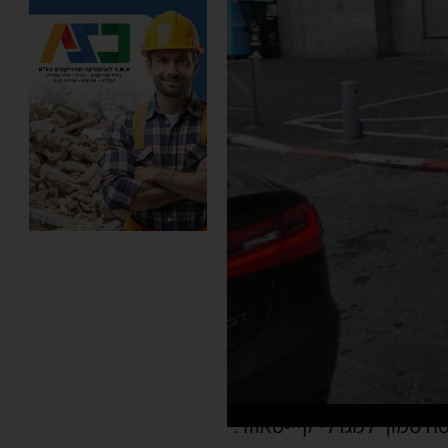
 סמוך למגדלי קיי-טאוור.