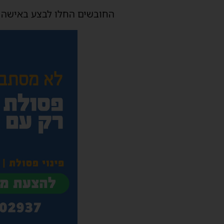
החובשים החלו לבצע באישה כבת 75 פעולות החייאה ופינו אותה לבית החולים