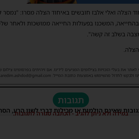
וד הצלה ואלי אלבז חובשים באיחוד הצלה מסרו: "נמסר לנ
החייאה, המשכנו בפעולות החייאה ממושכות ולאחר שלמ
צבה בשלב זה קשה".
הצלה.
 לאתר את בעלי הזכויות בצילומים המגיעים לידינו. אם זיהיתים בפרסומינו צילום 
ו ולבקש לחדול מהשימוש באמצעות כתובת המייל: haredim.ashdod@gmail.com
תגובות
גובות שאינם הולמות או מכילות דברי לשון הרע, הסת
במידה ולא ניתן להגיב - הכתבה סגורה לתגובות.