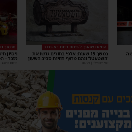
המיזם שהפך לשיחת היום באשדוד
סכסוך כנ
שה
במשך 15 שעות: אלפי בחורים גדשו את
ניסיון חי
'השטעטל' ונהנו מרצף חוויות סביב השעון
מוכר – ה
יוסי יחזקאלי
|
06:59
מנחם דויטש
|