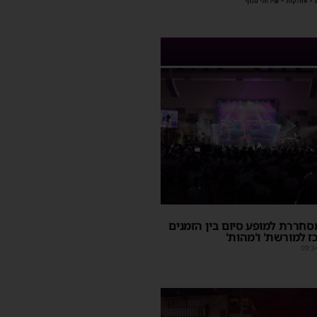
חררת למופע סיום בין הזמנים
ז למורשת' ו'מהות'
09:3