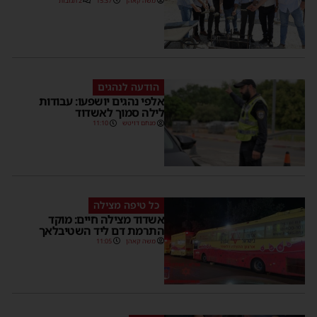
משה קאהן
15:37
2 תגובות
הודעה לנהגים
אלפי נהגים יושפעו: עבודות
לילה סמוך לאשדוד
מנחם דויטש
11:10
כל טיפה מצילה
אשדוד מצילה חיים: מוקד
התרמת דם ליד השטיבלאך
משה קאהן
11:05