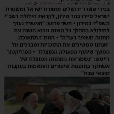
יוסי יחזקאלי
15:54
י׳ באדר ב׳ תשפ״ד (20/03/2024)
תגובות
בכירי משרד ירושלים ומסורת ישראל ומשטרת
ישראל סיירו בהר מירון, לקראת הילולת רשב"י
תשפ"ד במירון • השר פרוש: "המשרד נערך
להילולא במהלך כל השנה ונבוא השנה עם
מתווה משופר בעז"ה" • הממ"ז תחאוכה:
"אנחנו ממשיכים את התוכניות ומברכים על
המשך שיתוף הפעולה המוצלח" • הפרויקטור
דייטש: "נשמר את המתווה המוצלח של
אשתקד בתופסת שיפורים והתאמות בעקבות
מוצאי שבת"