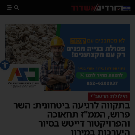
פתח סרג
הילולת הרשב"י
בתקווה לרגיעה ביטחונית: השר
פרוש, הממ"ז תחאוכה
והפרויקטור דייטש בסיור
היערכות במירון