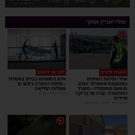
אולי יעניין אותך
1
השעיה מיידית
ליבו שב לפעום
אחרי נסיעת האימים
אדם התמוטט בביתו באשדוד
באוטובוס מאשדוד: הנהג
– כוחות ההצלה ביצעו בו
הושעה מתפקידו – משרד
פעולות החייאה
התחבורה הורה על בדיקה
מנחם דויטש
|
17:35
מיידית
מנחם דויטש
|
17:44
| 3 תגובות
1