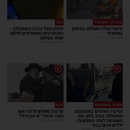
במהלך העבודה
צפו
אישה נפלה מסולם במחסן
תינוק ננעל ברכב באשקלון –
באשדוד
המתנדבים האשדודים חילצו
אותו בשלום
משה קאהן
|
17:31
משה קאהן
|
11:53
1
1
איבוד עשתונות
צפו
נסיעת האימים באוטובוס
על מה שוחחו מ"מ ראש
מאשדוד: הנהג ניפץ את
העיר והחיד"א אברג׳ל?
השמשה לעיני הנוסעים –
יוסי יחזקאלי
|
23:37
ילדים פרצו בבכי
מנחם דויטש
|
11:34
| 1 תגובות