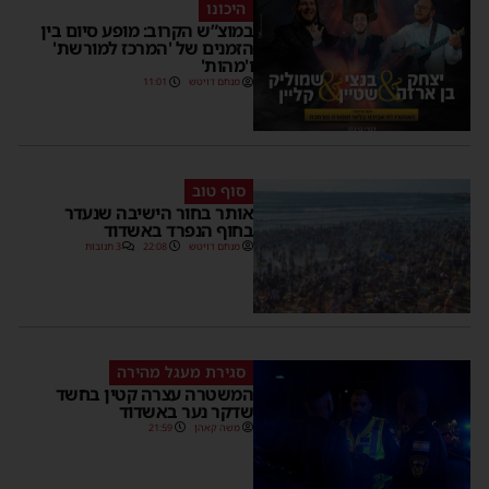
היכונו
במוצ”ש הקרוב: מופע סיום בין
הזמנים של 'המרכז למורשת'
ו'מהות'
מנחם דויטש
11:01
סוף טוב
אותר בחור הישיבה שנעדר
בחוף הנפרד באשדוד
מנחם דויטש
22:08
3 תגובות
סגירת מעגל מהירה
המשטרה עצרה קטין בחשד
שדקר נער באשדוד
משה קאהן
21:59