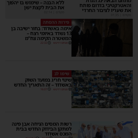
מתחם הבאולינג הגדול
ללא הבנה – שימוש בו יהפוך
והאטרקטיבי בדרום פותח
את הבית לקצת ישן
את שעריו לציבור החרדי
מקודם
|
02:14
מקודם
|
01:35
פירות ההסתה
אימה באשדוד: בחור ישיבה בן
13 נשדד באיומי רצח –
המשטרה הקימה צח”מ
מנחם דויטש
22:32
שימו לב
שינוי חריג במועד השוק
באשדוד – זה התאריך החדש
מנחם דויטש
16:07
רשות המסים הניחה אבן פינה
למתקן הבידוק החדש בבית
המכס אשדוד