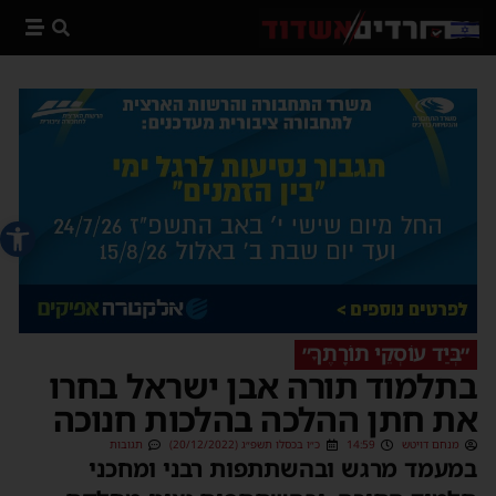
פתח סרג
״בְּיַד עוֹסְקֵי תוֹרָתֶךָ״
בתלמוד תורה אבן ישראל בחרו
את חתן ההלכה בהלכות חנוכה
מנחם דויטש
14:59
כ״ו בכסלו תשפ״ג (20/12/2022)
תגובות
במעמד מרגש ובהשתתפות רבני ומחכני