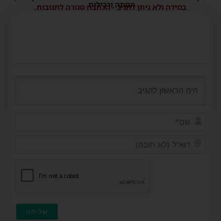
הסתה ורכילות.
במידה ולא ניתן להגיב - הכתבה סגורה לתגובות.
שם*
דוא"ל
(לא
חובה