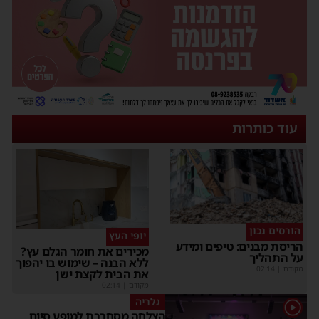
עוד כותרות
הורסים נכון
יופי העץ
הריסת מבנים: טיפים ומידע
מכירים את חומר הגלם עץ?
על התהליך
ללא הבנה – שימוש בו יהפוך
מקודם
|
02:14
את הבית לקצת ישן
מקודם
|
02:14
גלריה
1
הצלחה מסחררת למופע סיום