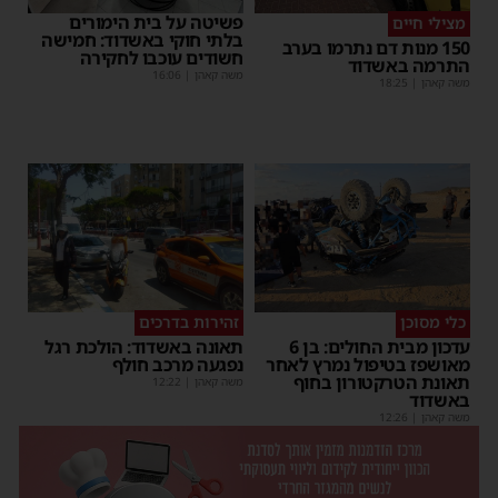
פשיטה על בית הימורים
מצילי חיים
בלתי חוקי באשדוד: חמישה
150 מנות דם נתרמו בערב
חשודים עוכבו לחקירה
התרמה באשדוד
משה קאהן
|
16:06
משה קאהן
|
18:25
כלי מסוכן
זהירות בדרכים
עדכון מבית החולים: בן 6
תאונה באשדוד: הולכת רגל
מאושפז בטיפול נמרץ לאחר
נפגעה מרכב חולף
תאונת הטרקטורון בחוף
משה קאהן
|
12:22
באשדוד
משה קאהן
|
12:26