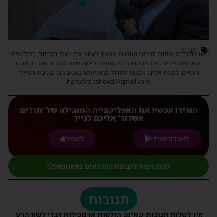
חנוכה
אנו מכבדים זכויות יוצרים ועושים מאמץ לאתר את בעלי הזכויות בצילומים
המגיעים לידינו. אם זיהיתים בפרסומינו צילום שיש לכם זכויות בו, אתם
רשאים לפנות אלינו ולבקש לחדול מהשימוש באמצעות כתובת המייל:
haredim.ashdod@gmail.com
הורידו עכשיו את האפליקצייה המובילה של 'חרדים
אשדוד' אליכם לנייד
לאנדורואיד
לאפל
להצטרפות לקבוצת העדכונים בוואטסאפ
תגובות
אין לשלוח תגובות שאינם הולמות או מכילות דברי לשון הרע,