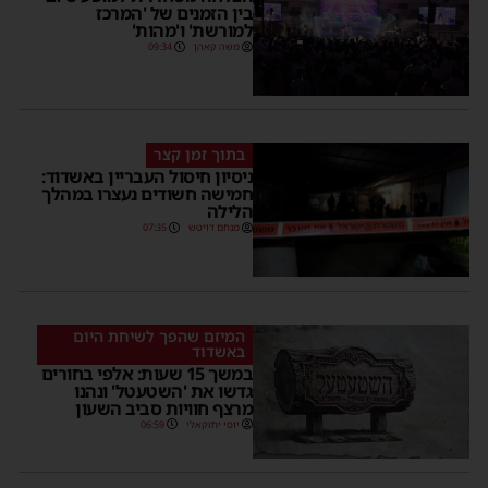
בין הזמנים של 'המרכז
למורשת' ו'מהות'
משה קאהן
09:34
בתוך זמן קצר
ניסיון חיסול העבריין באשדוד:
חמישה חשודים נעצרו במהלך
הלילה
מנחם דויטש
07:35
המיזם שהפך לשיחת היום
באשדוד
במשך 15 שעות: אלפי בחורים
גדשו את 'השטעטל' ונהנו
מרצף חוויות סביב השעון
יוסי יחזקאלי
06:59