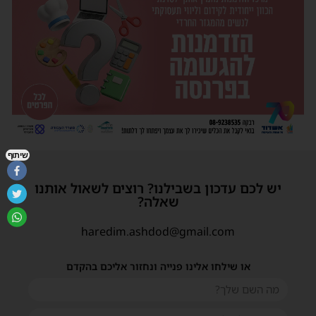
שיתוף
יש לכם עדכון בשבילנו? רוצים לשאול אותנו
שאלה?
haredim.ashdod@gmail.com
או שילחו אלינו פנייה ונחזור אליכם בהקדם