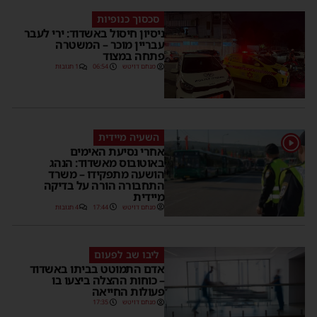
סכסוך כנופיות
ניסיון חיסול באשדוד: ירי לעבר
עבריין מוכר – המשטרה
פתחה במצוד
מנחם דויטש
06:54
1 תגובות
השעיה מיידית
1
אחרי נסיעת האימים
באוטובוס מאשדוד: הנהג
הושעה מתפקידו – משרד
התחבורה הורה על בדיקה
מיידית
מנחם דויטש
17:44
4 תגובות
ליבו שב לפעום
אדם התמוטט בביתו באשדוד
– כוחות ההצלה ביצעו בו
פעולות החייאה
מנחם דויטש
17:35