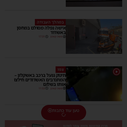
במהלך העבודה
אישה נפלה מסולם במחסן
באשדוד
משה קאהן
17:31
צפו
1
תינוק ננעל ברכב באשקלון –
המתנדבים האשדודים חילצו
אותו בשלום
משה קאהן
11:53
טען עוד כתבות