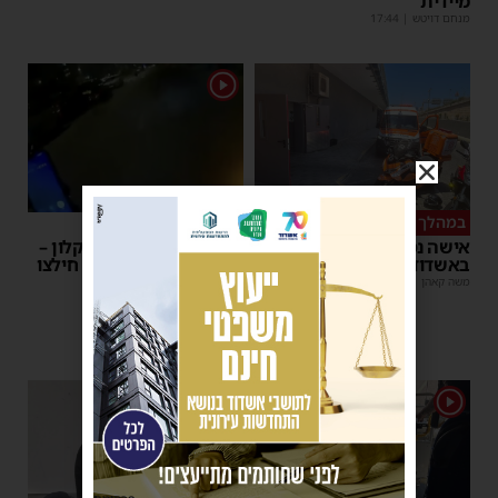
מיידית
מנחם דויטש
|
17:44
1
במהלך העבודה
צפו
אישה נפלה מסולם במחסן
תינוק ננעל ברכב באשקלון –
באשדוד
המתנדבים האשדודים חילצו
אותו בשלום
משה קאהן
|
17:31
משה קאהן
|
11:53
1
1