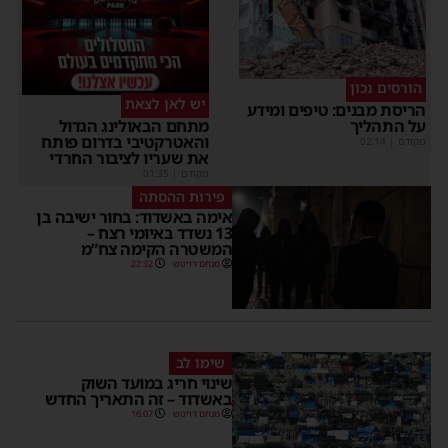
הורסים נכון
יש לאן לצאת
הריסת מבנים: טיפים ומידע
על התהליך
מתחם הבאולינג הגדול
והאטרקטיבי בדרום פותח
מקודם
|
02:14
את שעריו לציבור החרדי
מקודם
|
01:35
פירות ההסתה
אימה באשדוד: בחור ישיבה בן
13 נשדד באיומי רצח –
המשטרה הקימה צח”מ
מנחם דויטש
22:32
שימו לב
שינוי חריג במועד השוק
באשדוד – זה התאריך החדש
מנחם דויטש
16:07