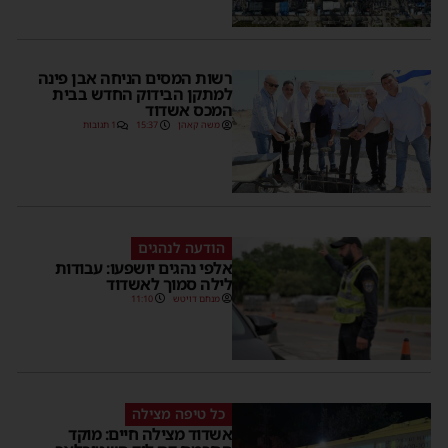
רשות המסים הניחה אבן פינה
למתקן הבידוק החדש בבית
המכס אשדוד
משה קאהן
15:37
1 תגובות
הודעה לנהגים
אלפי נהגים יושפעו: עבודות
לילה סמוך לאשדוד
מנחם דויטש
11:10
כל טיפה מצילה
אשדוד מצילה חיים: מוקד