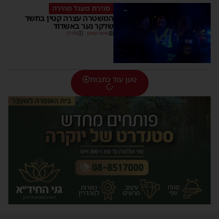
סגירת מעגל מהירה
המשטרה עצרה קטין בחשד
שדקר נער באשדוד
משה קאהן
21:59
טען עוד כתבות