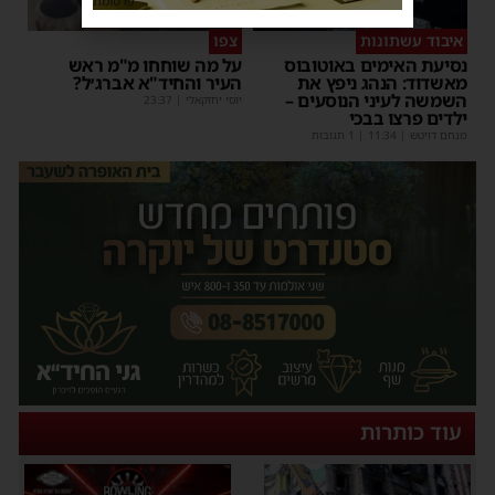
פרסומת
איבוד עשתונות
צפו
נסיעת האימים באוטובוס
על מה שוחחו מ"מ ראש
מאשדוד: הנהג ניפץ את
העיר והחיד"א אברג׳ל?
השמשה לעיני הנוסעים –
יוסי יחזקאלי
|
23:37
ילדים פרצו בבכי
מנחם דויטש
|
11:34
| 1 תגובות
עוד כותרות