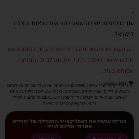
-
עוד מוסיפים: יש להישמע להוראות כבאות והצלה
לישראל.
רק הערב פרצה שריפה בדירה ברובע ח', לוחמי האש
חילצו אישה במצב בינוני, ופונתה לבית החולים
אסותא בעיר.
חום
,
כבאות
אנו מכבדים זכויות יוצרים ועושים מאמץ לאתר את בעלי הזכויות בצילומים
המגיעים לידינו. אם זיהיתים בפרסומינו צילום שיש לכם זכויות בו, אתם
רשאים לפנות אלינו ולבקש לחדול מהשימוש באמצעות כתובת המייל:
haredim.ashdod@gmail.com
הורידו עכשיו את האפליקצייה המובילה של 'חרדים
אשדוד' אליכם לנייד