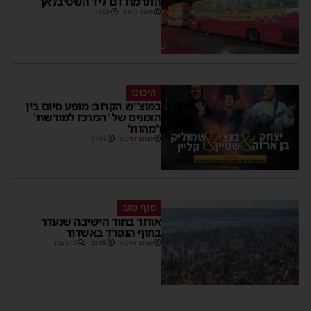
התרמת דם ליד השטיבלאך
משה קאהן
11:05
היכונו
במוצ”ש הקרוב: מופע סיום בין
הזמנים של 'המרכז למורשת'
ו'מהות'
מנחם דויטש
11:01
סוף טוב
אותר בחור הישיבה שנעדר
בחוף הנפרד באשדוד
מנחם דויטש
22:08
3 תגובות