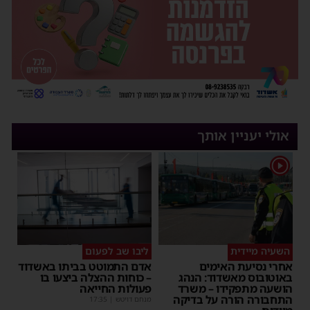
אולי יעניין אותך
1
השעיה מיידית
ליבו שב לפעום
אחרי נסיעת האימים
אדם התמוטט בביתו באשדוד
באוטובוס מאשדוד: הנהג
– כוחות ההצלה ביצעו בו
הושעה מתפקידו – משרד
פעולות החייאה
התחבורה הורה על בדיקה
מנחם דויטש
|
17:35