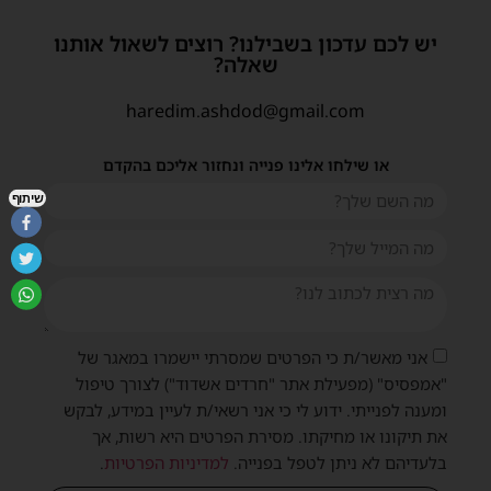
יש לכם עדכון בשבילנו? רוצים לשאול אותנו
שאלה?
haredim.ashdod@gmail.com
או שילחו אלינו פנייה ונחזור אליכם בהקדם
שיתוף
אני מאשר/ת כי הפרטים שמסרתי יישמרו במאגר של
"אמפסיס" (מפעילת אתר "חרדים אשדוד") לצורך טיפול
ומענה לפנייתי. ידוע לי כי אני רשאי/ת לעיין במידע, לבקש
את תיקונו או מחיקתו. מסירת הפרטים היא רשות, אך
בלעדיהם לא ניתן לטפל בפנייה.
למדיניות הפרטיות
.