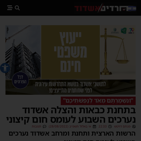
פתח סרג
"וְנִשְׁמַרְתֶּם מְאֹד לְנַפְשֹׁתֵיכֶם"
בתחנת כבאות והצלה אשדוד
נערכים השבוע לעומס חום קיצוני
מנחם דויטש
22:33
א׳ באלול תשפ״ב (28/08/2022)
תגובות
הרשות הארצית ותחנת ומרחב אשדוד נערכים