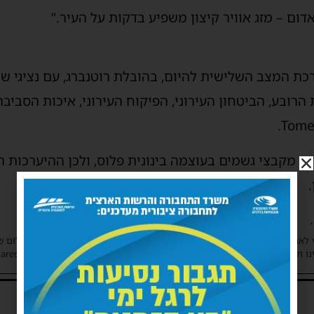
דום – מזג אוויר קיצון משפיע בדקות על העיר.”
כת המצב השלישית להיום, בהובלת רוטנברג, עם נציגי ש
הרובע, הביטחון העירוני, הפיקוח העירוני, איכות הסביבה
יין מקבצי גשמים בעוצמה בינונית פלוס, ולכן ההיערכות
 לאתר את בעלי הזכויות בצילומים המגיעים לידינו. אם זיהיתים בפרסומינו צילום 
ו ולבקש לחדול מהשימוש באמצעות כתובת המייל: haredim.ashdod@gmail.com
תגובות