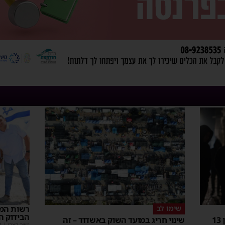
שימו לב
רשות המס
הבידוק ה
אימה באשדוד: בחור ישיבה חרדי בן 13
שינוי חריג במועד השוק באשדוד – זה
משה קאהן
|
7