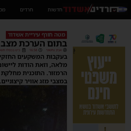
חדשות
חרדים
ממס
מטה חורף עיריית אשדוד
בתום הערכת מצב כוננות רמזור 3
אביב נחשוני
16:58
כ״ט בכסלו תשפ״ה (/2024
בעקבות המשקעים החזקים 
מלאה, וזאת הודות ליישו
הרמזור. התוכנית מחלקת מ
במצבי מזג אוויר קיצוניים.