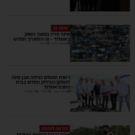
שימו לב
שינוי חריג במועד השוק
באשדוד – זה התאריך החדש
מנחם דויטש
16:07
רשות המסים הניחה אבן פינה
למתקן הבידוק החדש בבית
המכס אשדוד
משה קאהן
15:37
2 תגובות
הודעה לנהגים
אלפי נהגים יושפעו: עבודות