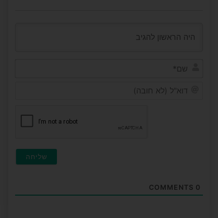
שם*
דוא"ל
(לא
חובה
COMMENTS
0