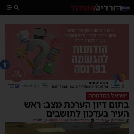
פתח סרג
ישראל במלחמה
בתום דיון הערכת מצב: ראש
העיר בעדכון לתושבים
משה קאהן
11:28
כ״ג בסיון תשפ״ו (08/06/2026)
תגובות