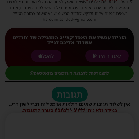
אנו מכבדים זכויות יוצרים ועושים מאמץ לאתר את בעלי הזכויות בצילומים
המגיעים לידינו. אם זיהיתים בפרסומינו צילום שיש לכם זכויות בו, אתם
רשאים לפנות אלינו ולבקש לחדול מהשימוש באמצעות כתובת המייל:
haredim.ashdod@gmail.com
הורידו עכשיו את האפליקצייה המובילה של 'חרדים
אשדוד' אליכם לנייד
לאנדורואיד
לאפל
להצטרפות לקבוצת העדכונים בוואטסאפ
תגובות
אין לשלוח תגובות שאינם הולמות או מכילות דברי לשון הרע,
הסתה ורכילות.
במידה ולא ניתן להגיב - הכתבה סגורה לתגובות.