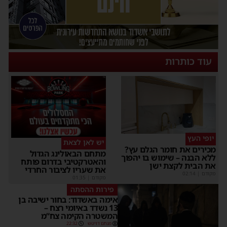
עוד כותרות
יופי העץ
יש לאן לצאת
מכירים את חומר הגלם עץ?
מתחם הבאולינג הגדול
ללא הבנה – שימוש בו יהפוך
והאטרקטיבי בדרום פותח
את הבית לקצת ישן
את שעריו לציבור החרדי
מקודם
|
02:14
מקודם
|
01:35
פירות ההסתה
אימה באשדוד: בחור ישיבה בן
13 נשדד באיומי רצח –
המשטרה הקימה צח”מ
מנחם דויטש
22:32