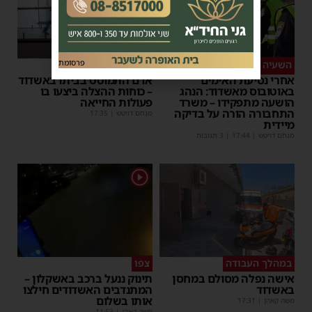
פרסומת
השעיה מיידית
ליבו שב לפעום
אחרי נסיעת האימים
אדם התמוטט בביתו באשדוד
באוטובוס מאשדוד: הנהג
– כוחות ההצלה ביצעו בו
הושעה מתפקידו – משרד
פעולות החייאה
התחבורה הורה על בדיקה
מנחם דויטש
|
17:35
מיידית
מנחם דויטש
|
17:44
| 3 תגובות
1
במהלך העבודה
צפו
אישה נפלה מסולם במחסן
תינוק ננעל ברכב באשקלון –
באשדוד
המתנדבים האשדודים חילצו
אותו בשלום
משה קאהן
|
17:31
משה קאהן
|
11:53