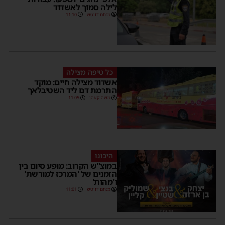
לילה סמוך לאשדוד
מנחם דויטש
11:10
כל טיפה מצילה
אשדוד מצילה חיים: מוקד
התרמת דם ליד השטיבלאך
משה קאהן
11:05
היכונו
במוצ”ש הקרוב: מופע סיום בין
הזמנים של 'המרכז למורשת'
ו'מהות'
מנחם דויטש
11:01