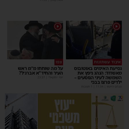
1
1
איבוד עשתונות
צפו
נסיעת האימים באוטובוס
על מה שוחחו מ"מ ראש
מאשדוד: הנהג ניפץ את
העיר והחיד"א אברג׳ל?
השמשה לעיני הנוסעים –
יוסי יחזקאלי
|
23:37
ילדים פרצו בבכי
מנחם דויטש
|
11:34
| 1 תגובות