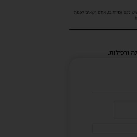
שיש לכם זכויות בו, אתם רשאים לפנות
ה ורכילות.
דוא"ל
(לא