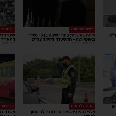
פירות ההסתה
שימו לב
ד"א
אימה באשדוד: בחור ישיבה בן 13 נשדד
שינוי חר
באיומי רצח – המשטרה הקימה צח”מ
התאריך 
מנחם דויטש
|
22:32
מנחם דויטש
|
קן
הודעה לנהגים
כל טיפה 
אלפי נהגים יושפעו: עבודות לילה סמוך
אשדוד מצ
לאשדוד
השטיבלא