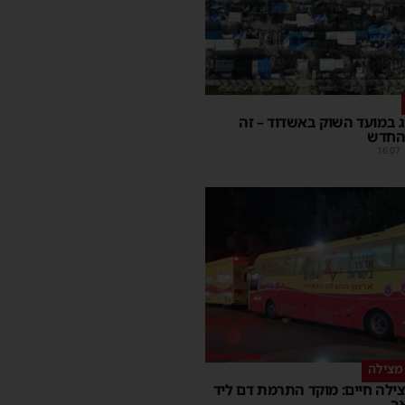
יג במועד השוק באשדוד – זה
החדש
16:07
מצילה
ילה חיים: מוקד התרמת דם ליד
ך