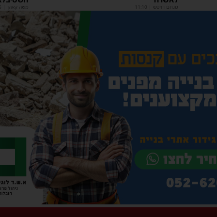
מנחם דויטש
|
11:10
משה קאהן
|
5