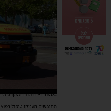
בשעה האחרונה הוזעקו כונני 
החובשים העניקו טיפול רפואי ראשוני לאישה כבת 73 שנ