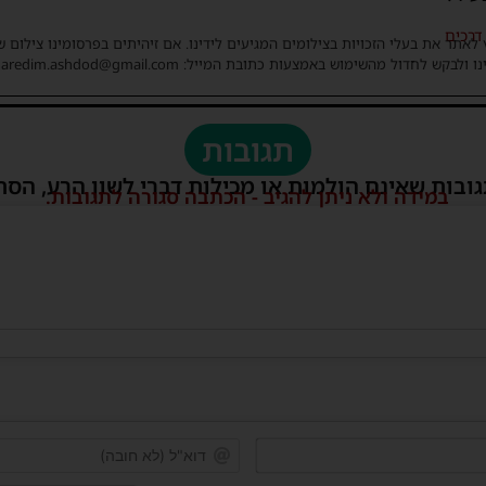
דרכים
 לאתר את בעלי הזכויות בצילומים המגיעים לידינו. אם זיהיתים בפרסומינו צילום 
ו ולבקש לחדול מהשימוש באמצעות כתובת המייל: haredim.ashdod@gmail.com
תגובות
גובות שאינם הולמות או מכילות דברי לשון הרע, הסת
במידה ולא ניתן להגיב - הכתבה סגורה לתגובות.
שם*