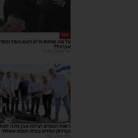
צפו
על מה שוחחו מ"מ ראש העיר והחי
אברג׳ל?
יוסי יחזקאלי
|
23:37
רשות המסים הניחה אבן פינה למת
הבידוק החדש בבית המכס אשדוד
משה קאהן
|
15:37