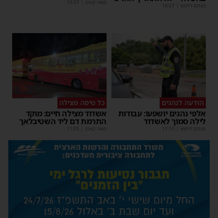
משה קאהן
|
15:37
מנחם דויטש
|
16:07
הודעה לנהגים
כל טיפה מצילה
אלפי נהגים יושפעו: עבודות
אשדוד מצילה חיים: מוקד
לילה סמוך לאשדוד
התרמת דם ליד השטיבלאך
מנחם דויטש
|
11:10
משה קאהן
|
11:05