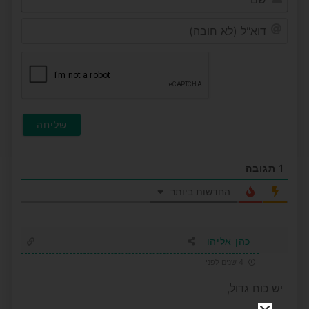
דוא"ל
(לא
חובה
1
תגובה
החדשות ביותר
כהן אליהו
4 שנים לפני
יש כוח גדול,