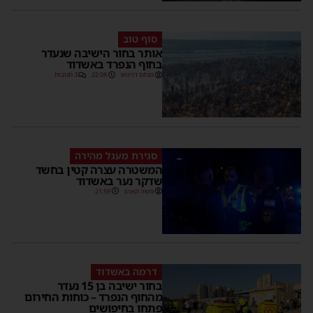
סוף טוב
אותר בחור הישיבה שנעדר
בחוף הנפרד באשדוד
מנחם דויטש
22:08
3 תגובות
סגירת מעגל מהירה
המשטרה עצרה קטין בחשד
שדקר נער באשדוד
משה קאהן
21:59
דרמה באשדוד
בחור ישיבה בן 15 נעדר
מהחוף הנפרד – כוחות החירום
פתחו בחיפושים