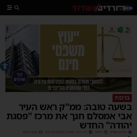
פתח סרג
ברכות
בשעה טובה: ממ"ק ראש העיר
אבי אמסלם חנך את מרכז "פסגת
יהודה" החדש
חרדים אשדוד
16:01
כ״ד באייר תשפ״ב (25/05/2022)
תגובה אחת