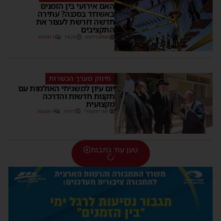
האם אירועי בין הזמנים
באשדוד בסכנה? עתירה
חדשה דורשת לעצור את
התקציבים
מנחם דויטש
14:24
1 תגובות
חיזוק מערך הכשרות
יום עיון למשגיחי האולמות עם
תקנות חדשות והדרכה
מקצועית
יוסי יחזקאלי
14:11
1 תגובות
טען עוד כתבות