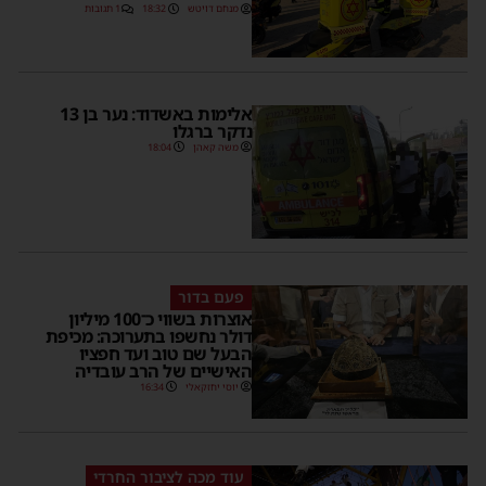
מנחם דויטש
18:32
1 תגובות
אלימות באשדוד: נער בן 13
נדקר ברגלו
משה קאהן
18:04
פעם בדור
אוצרות בשווי כ־100 מיליון
דולר נחשפו בתערוכה: מכיפת
הבעל שם טוב ועד חפציו
האישיים של הרב עובדיה
יוסי יחזקאלי
16:34
עוד מכה לציבור החרדי