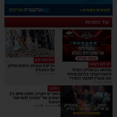
עוד כותרות
הורסים נכון
יש לאן לצאת
הריסת מבנים: טיפים ומידע
על התהליך
מתחם הבאולינג הגדול
והאטרקטיבי בדרום פותח
מקודם
|
02:14
את שעריו לציבור החרדי
מקודם
|
01:35
היכונו
במוצ”ש הקרוב: מופע סיום בין
הזמנים של 'המרכז למורשת'
ו'מהות'
מנחם דויטש
11:01