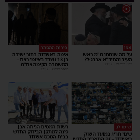
1
צפו
פירות ההסתה
על מה שוחחו מ"מ ראש
אימה באשדוד: בחור ישיבה
העיר והחיד"א אברג׳ל?
בן 13 נשדד באיומי רצח –
המשטרה הקימה צח”מ
יוסי יחזקאלי
|
23:37
מנחם דויטש
|
22:32
רשות המסים הניחה אבן
שימו לב
פינה למתקן הבידוק החדש
שינוי חריג במועד השוק
בבית המכס אשדוד
באשדוד – זה התאריך החדש