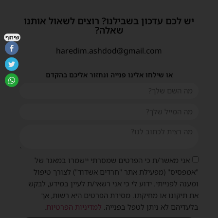
יש לכם עדכון בשבילנו? רוצים לשאול אותנו
שאלה?
שיתוף
haredim.ashdod@gmail.com
או שילחו אלינו פנייה ונחזור אליכם בהקדם
אני מאשר/ת כי הפרטים שמסרתי יישמרו במאגר של
"אמפסיס" (מפעילת אתר "חרדים אשדוד") לצורך טיפול
ומענה לפנייתי. ידוע לי כי אני רשאי/ת לעיין במידע, לבקש
את תיקונו או מחיקתו. מסירת הפרטים היא רשות, אך
בלעדיהם לא ניתן לטפל בפנייה.
למדיניות הפרטיות
.