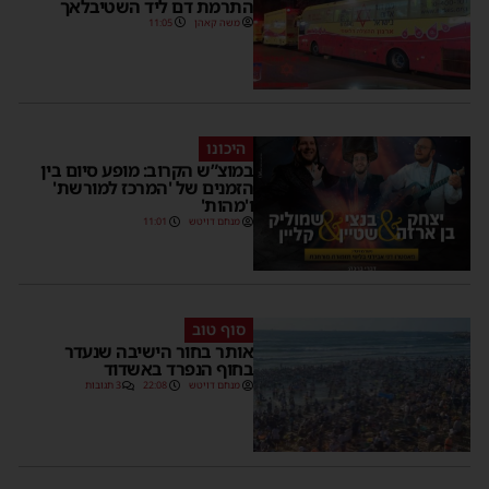
התרמת דם ליד השטיבלאך
משה קאהן
11:05
היכונו
במוצ”ש הקרוב: מופע סיום בין
הזמנים של 'המרכז למורשת'
ו'מהות'
מנחם דויטש
11:01
סוף טוב
אותר בחור הישיבה שנעדר
בחוף הנפרד באשדוד
מנחם דויטש
22:08
3 תגובות