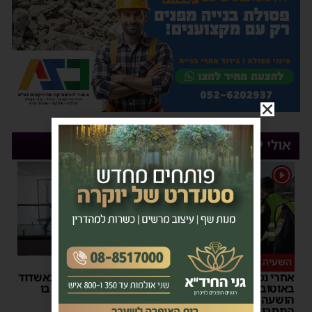
אולי יעניין אותך
1
השעיה מיידית
ליבו שב לפעום
אחרי נסיעת האימים
אדם התמוטט בביתו באשדוד
באוטובוס מאשדוד: הנהג
– כוחות ההצלה ביצעו בו
הושעה מתפקידו – משרד
פעולות החייאה
התחבורה הורה על בדיקה
מנחם דויטש
|
17:35