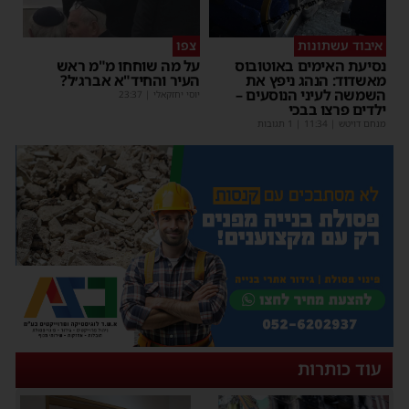
איבוד עשתונות
צפו
נסיעת האימים באוטובוס
על מה שוחחו מ"מ ראש
מאשדוד: הנהג ניפץ את
העיר והחיד"א אברג׳ל?
השמשה לעיני הנוסעים –
יוסי יחזקאלי
|
23:37
ילדים פרצו בבכי
מנחם דויטש
|
11:34
| 1 תגובות
עוד כותרות