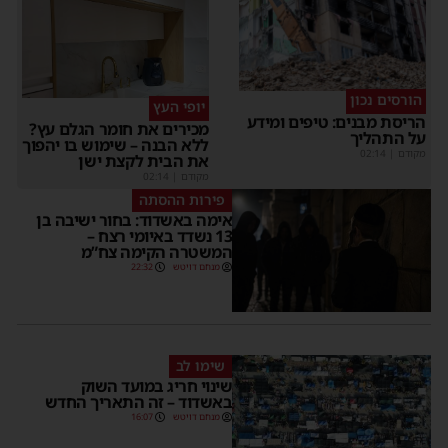
הורסים נכון
יופי העץ
הריסת מבנים: טיפים ומידע
מכירים את חומר הגלם עץ?
על התהליך
ללא הבנה – שימוש בו יהפוך
מקודם
|
02:14
את הבית לקצת ישן
מקודם
|
02:14
פירות ההסתה
אימה באשדוד: בחור ישיבה בן
13 נשדד באיומי רצח –
המשטרה הקימה צח”מ
מנחם דויטש
22:32
שימו לב
שינוי חריג במועד השוק
באשדוד – זה התאריך החדש
מנחם דויטש
16:07