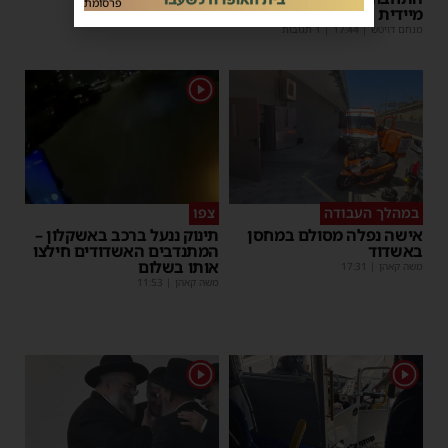
פרסומת
מיידית
מנחם דויטש
|
17:44
| 1 תגובות
1
במהלך העבודה
צפו
אישה נפלה מסולם במחסן
תינוק ננעל ברכב באשקלון –
באשדוד
המתנדבים האשדודים חילצו
אותו בשלום
משה קאהן
|
17:31
משה קאהן
|
11:53
1
1