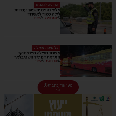
הודעה לנהגים
אלפי נהגים יושפעו: עבודות
לילה סמוך לאשדוד
מנחם דויטש
11:10
כל טיפה מצילה
אשדוד מצילה חיים: מוקד
התרמת דם ליד השטיבלאך
משה קאהן
11:05
טען עוד כתבות