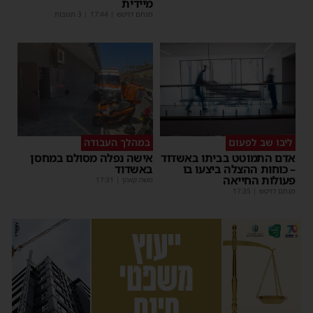
מיידית
מנחם דויטש
|
17:44
| 3 תגובות
ליבו שב לפעום
במהלך העבודה
אדם התמוטט בביתו באשדוד
אישה נפלה מסולם במחסן
– כוחות ההצלה ביצעו בו
באשדוד
פעולות החייאה
משה קאהן
|
17:31
מנחם דויטש
|
17:35