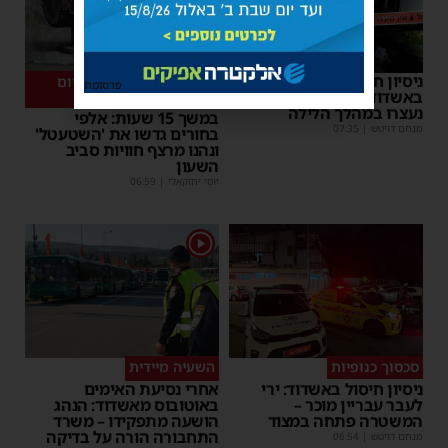
ניסיון חיסול העבריין
המיזם שהפך לשיחת היום
פרסומת
באשדוד: חמישה חשודים
באשדוד
נעצרו במהלך הלילה
במשך 15 שעות: אלפי
מנחם דויטש
|
07:35
בחורים גדשו את 'השטעטל'
ונהנו מרצף חוויות סביב
השעון
יוסי יחזקאלי
|
06:59
1
סכסוך כנופיות
השעיה מיידית
ניסיון חיסול באשדוד: ירי
אחרי נסיעת האימים
לעבר עבריין מוכר –
באוטובוס מאשדוד: הנהג
המשטרה פתחה במצוד
הושעה מתפקידו – משרד
התחבורה הורה על בדיקה
מנחם דויטש
|
06:54