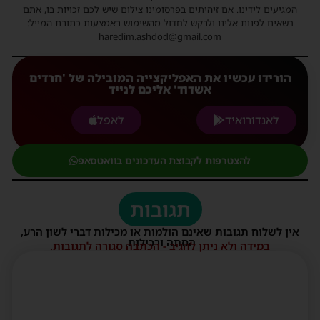
המגיעים לידינו. אם זיהיתים בפרסומינו צילום שיש לכם זכויות בו, אתם
רשאים לפנות אלינו ולבקש לחדול מהשימוש באמצעות כתובת המייל:
haredim.ashdod@gmail.com
הורידו עכשיו את האפליקצייה המובילה של 'חרדים
אשדוד' אליכם לנייד
לאנדורואיד
לאפל
להצטרפות לקבוצת העדכונים בוואטסאפ
תגובות
אין לשלוח תגובות שאינם הולמות או מכילות דברי לשון הרע,
הסתה ורכילות.
במידה ולא ניתן להגיב - הכתבה סגורה לתגובות.