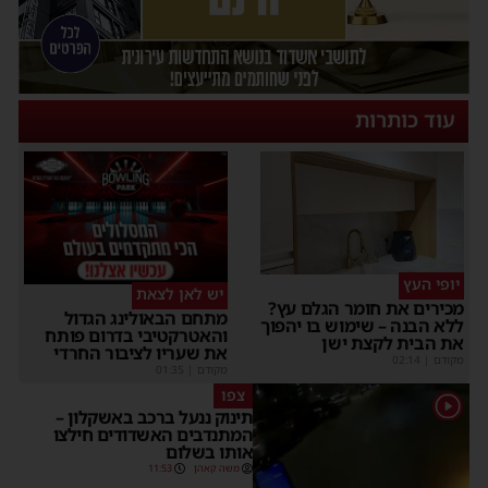
עוד כותרות
יופי העץ
יש לאן לצאת
מכירים את חומר הגלם עץ?
מתחם הבאולינג הגדול
ללא הבנה – שימוש בו יהפוך
והאטרקטיבי בדרום פותח
את הבית לקצת ישן
את שעריו לציבור החרדי
מקודם
|
02:14
מקודם
|
01:35
צפו
1
תינוק ננעל ברכב באשקלון –
המתנדבים האשדודים חילצו
אותו בשלום
משה קאהן
11:53