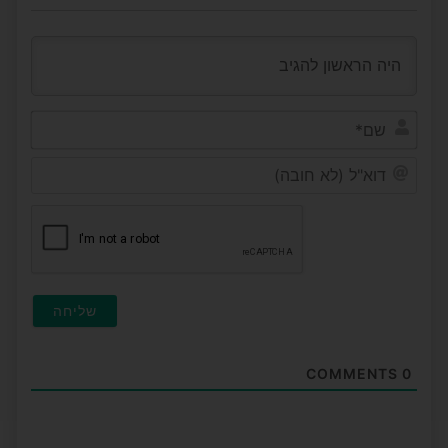
שם*
דוא"ל
(לא
חובה
COMMENTS
0