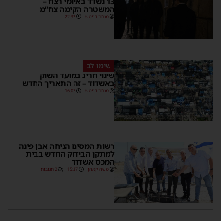
13 נשדד באיומי רצח –
המשטרה הקימה צח”מ
מנחם דויטש
22:32
שימו לב
שינוי חריג במועד השוק
באשדוד – זה התאריך החדש
מנחם דויטש
16:07
רשות המסים הניחה אבן פינה
למתקן הבידוק החדש בבית
המכס אשדוד
משה קאהן
15:37
2 תגובות