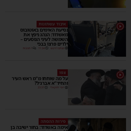
איבוד עשתונות
1
נסיעת האימים באוטובוס
מאשדוד: הנהג ניפץ את
השמשה לעיני הנוסעים –
ילדים פרצו בבכי
מנחם דויטש
11:34
1 תגובות
צפו
1
על מה שוחחו מ"מ ראש העיר
והחיד"א אברג׳ל?
יוסי יחזקאלי
23:37
פירות ההסתה
אימה באשדוד: בחור ישיבה בן