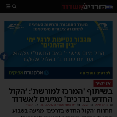
פתח סרג
אז ישיר
בשיתוף 'המרכז למורשת': ‘הקול
החדש בדרכים' מגיעים לאשדוד
מנחם דויטש
06:59
י״א בתמוז תשפ״ו (26/06/2026)
תגובות
תחרות 'הקול החדש בדרכים' מגיעה בשבוע