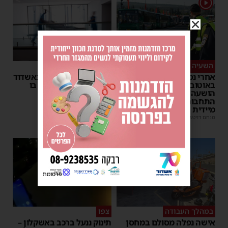
1
השעיה מיידית
ליבו שב לפעום
אחרי נסיעת האימים
אדם התמוטט בביתו באשדוד
באוטובוס מאשדוד: הנהג
– כוחות ההצלה ביצעו בו
הושעה מתפקידו – משרד
פעולות החייאה
התחבורה הורה על בדיקה
מנחם דויטש
|
17:35
מיידית
מנחם דויטש
|
17:44
1
פרסומת
במהלך העבודה
צפו
אישה נפלה מסולם במחסן
תינוק ננעל ברכב באשקלון –