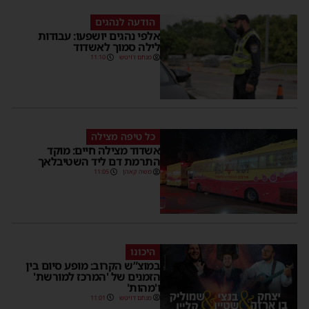
הודעה לנהגים
אלפי נהגים יושפעו: עבודות
לילה סמוך לאשדוד
מנחם דויטש
11:10
כל טיפה מצילה
אשדוד מצילה חיים: מוקד
התרמת דם ליד השטיבלאך
משה קאהן
11:05
היכונו
במוצ”ש הקרוב: מופע סיום בין
הזמנים של 'המרכז למורשת'
ו'מהות'
מנחם דויטש
11:01