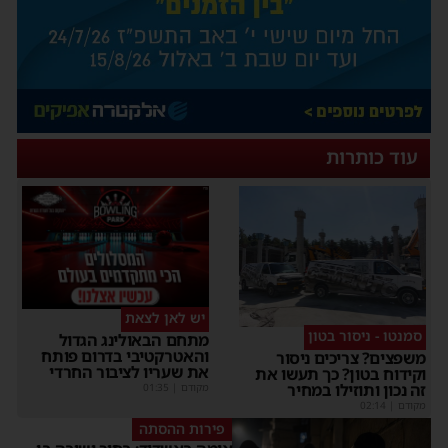
עוד כותרות
יש לאן לצאת
סמנטו - ניסור בטון
מתחם הבאולינג הגדול
והאטרקטיבי בדרום פותח
משפצים? צריכים ניסור
את שעריו לציבור החרדי
וקידוח בטון? כך תעשו את
זה נכון ותוזילו במחיר
מקודם
|
01:35
מקודם
|
02:14
פירות ההסתה