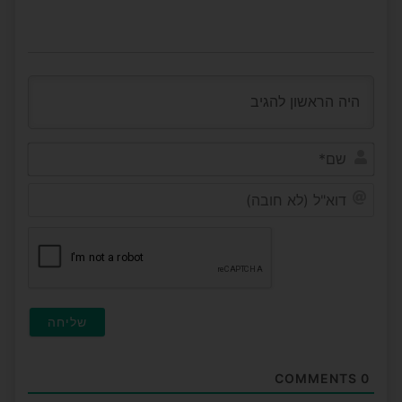
שם*
דוא"ל
(לא
חובה
COMMENTS
0