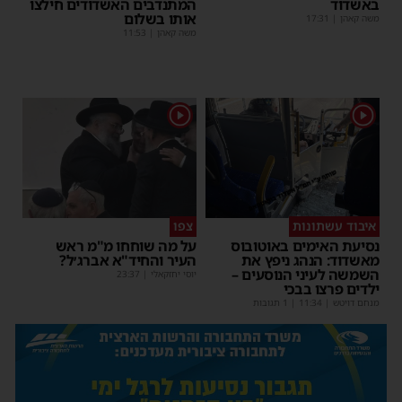
באשדוד
המתנדבים האשדודים חילצו
אותו בשלום
משה קאהן
|
17:31
משה קאהן
|
11:53
1
1
איבוד עשתונות
צפו
נסיעת האימים באוטובוס
על מה שוחחו מ"מ ראש
מאשדוד: הנהג ניפץ את
העיר והחיד"א אברג׳ל?
השמשה לעיני הנוסעים –
יוסי יחזקאלי
|
23:37
ילדים פרצו בבכי
מנחם דויטש
|
11:34
| 1 תגובות