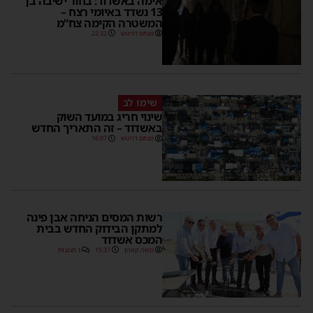
אימה באשדוד: בחור ישיבה בן
13 נשדד באיומי רצח –
המשטרה הקימה צח”מ
מנחם דויטש
22:32
שימו לב
שינוי חריג במועד השוק
באשדוד – זה התאריך החדש
מנחם דויטש
16:07
רשות המסים הניחה אבן פינה
למתקן הבידוק החדש בבית
המכס אשדוד
משה קאהן
15:37
1 תגובות