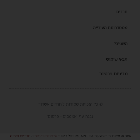
חרדים
ממסדרונות העירייה
השטיבל
תנאי שימוש
מדיניות פרטיות
© כל הזכויות שמורות ל'חרדים אשדוד'
נבנה ע"י 'אמפסיס - פרסום'
אתר זה מאובטח באמצעות reCAPTCHA וגוגל בכפוף
למדיניות פרטיות
ו-
מדיניות שימוש
.