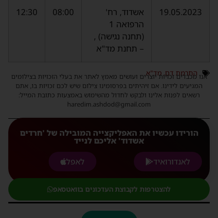
19.05.2023
אשדוד, רח'
08:00
12:30
הרפואה 1
(תחנה נגישה) ,
– תחנת מד"א
התרמת דם
,
מד"א
אנו מכבדים זכויות יוצרים ועושים מאמץ לאתר את בעלי הזכויות בצילומים
המגיעים לידינו. אם זיהיתים בפרסומינו צילום שיש לכם זכויות בו, אתם
רשאים לפנות אלינו ולבקש לחדול מהשימוש באמצעות כתובת המייל:
haredim.ashdod@gmail.com
הורידו עכשיו את האפליקצייה המובילה של 'חרדים
אשדוד' אליכם לנייד
לאנדורואיד
לאפל
להצטרפות לקבוצת העדכונים בוואטסאפ