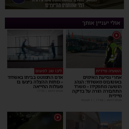
אולי יעניין אותך
1
השעיה מיידית
ליבו שב לפעום
אחרי נסיעת האימים
אדם התמוטט בביתו באשדוד
באוטובוס מאשדוד: הנהג
– כוחות ההצלה ביצעו בו
הושעה מתפקידו – משרד
פעולות החייאה
התחבורה הורה על בדיקה
מנחם דויטש
|
17:35
מיידית
מנחם דויטש
|
17:44
| 1 תגובות
1