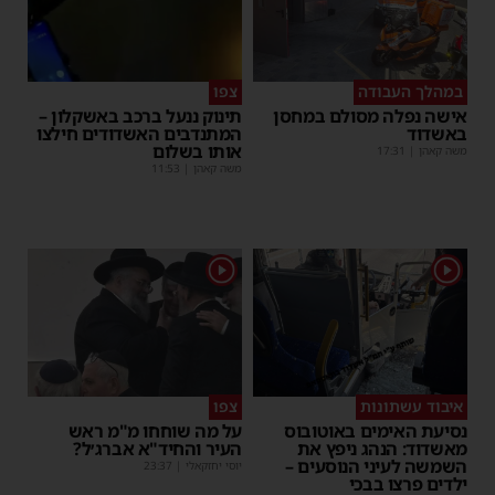
במהלך העבודה
צפו
אישה נפלה מסולם במחסן
תינוק ננעל ברכב באשקלון –
באשדוד
המתנדבים האשדודים חילצו
אותו בשלום
משה קאהן
|
17:31
משה קאהן
|
11:53
1
1
איבוד עשתונות
צפו
נסיעת האימים באוטובוס
על מה שוחחו מ"מ ראש
מאשדוד: הנהג ניפץ את
העיר והחיד"א אברג׳ל?
השמשה לעיני הנוסעים –
יוסי יחזקאלי
|
23:37
ילדים פרצו בבכי