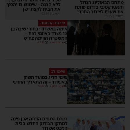
מתחם הבאולינג הגדול
ללא הבנה – שימוש בו יהפוך
והאטרקטיבי בדרום פותח
את הבית לקצת ישן
את שעריו לציבור החרדי
מקודם
|
02:14
מקודם
|
01:35
פירות ההסתה
אימה באשדוד: בחור ישיבה בן
13 נשדד באיומי רצח –
המשטרה הקימה צח”מ
מנחם דויטש
22:32
שימו לב
שינוי חריג במועד השוק
באשדוד – זה התאריך החדש
מנחם דויטש
16:07
רשות המסים הניחה אבן פינה
למתקן הבידוק החדש בבית
המכס אשדוד