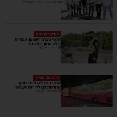
משה קאהן
15:37
1 תגובות
הודעה לנהגים
אלפי נהגים יושפעו: עבודות
לילה סמוך לאשדוד
מנחם דויטש
11:10
כל טיפה מצילה
אשדוד מצילה חיים: מוקד
התרמת דם ליד השטיבלאך
משה קאהן
11:05