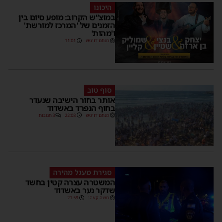
היכונו
במוצ”ש הקרוב: מופע סיום בין
הזמנים של 'המרכז למורשת'
ו'מהות'
מנחם דויטש
11:01
סוף טוב
אותר בחור הישיבה שנעדר
בחוף הנפרד באשדוד
מנחם דויטש
22:08
3 תגובות
סגירת מעגל מהירה
המשטרה עצרה קטין בחשד
שדקר נער באשדוד
משה קאהן
21:59