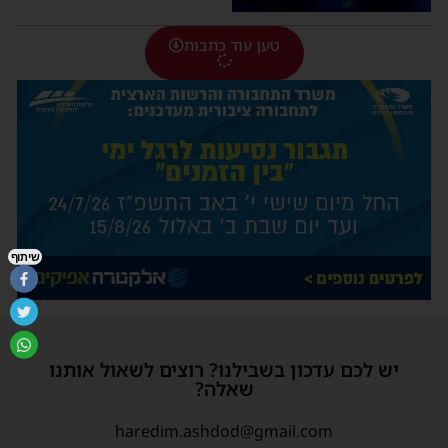
טען עוד כתבות
שיתוף
יש לכם עדכון בשבילנו? רוצים לשאול אותנו
שאלה?
haredim.ashdod@gmail.com