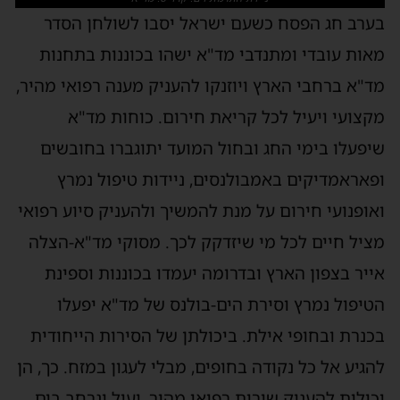
בערב חג הפסח כשעם ישראל יסבו לשולחן הסדר
מאות עובדי ומתנדבי מד"א ישהו בכוננות בתחנות
מד"א ברחבי הארץ ויוזנקו להעניק מענה רפואי מהיר,
מקצועי ויעיל לכל קריאת חירום. כוחות מד"א
שיפעלו בימי החג ובחול המועד יתוגברו בחובשים
ופאראמדיקים באמבולנסים, ניידות טיפול נמרץ
ואופנועי חירום על מנת להמשיך ולהעניק סיוע רפואי
מציל חיים לכל מי שיזדקק לכך. מסוקי מד"א-הצלה
אייר בצפון הארץ ובדרומה יעמדו בכוננות וספינת
הטיפול נמרץ וסירת הים-בולנס של מד"א יפעלו
בכנרת ובחופי אילת. ביכולתן של הסירות הייחודית
להגיע אל כל נקודה בחופים, מבלי לעגון במזח. כך, הן
יכולות להעניק שירות רפואי מהיר, יעיל ונרחב בים