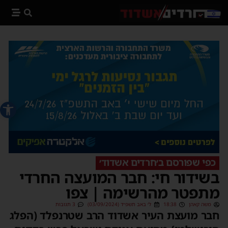
פתח סרג
כפי שפורסם ב׳חרדים אשדוד׳
בשידור חי: חבר המועצה החרדי
מתפטר מהרשימה | צפו
משה קאהן
18:38
ל׳ באב תשפ״ד (03/09/2024)
3 תגובות
חבר מועצת העיר אשדוד הרב שטרנפלד (הפלג