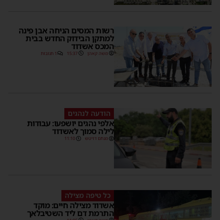
רשות המסים הניחה אבן פינה
למתקן הבידוק החדש בבית
המכס אשדוד
משה קאהן
15:37
1 תגובות
הודעה לנהגים
אלפי נהגים יושפעו: עבודות
לילה סמוך לאשדוד
מנחם דויטש
11:10
כל טיפה מצילה
אשדוד מצילה חיים: מוקד
התרמת דם ליד השטיבלאך