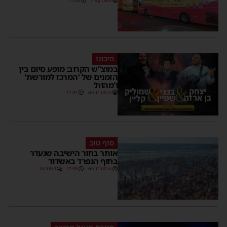
משה קאהן
11:05
היכונו
במוצ”ש הקרוב: מופע סיום בין
הזמנים של 'המרכז למורשת'
ו'מהות'
מנחם דויטש
11:01
סוף טוב
אותר בחור הישיבה שנעדר
בחוף הנפרד באשדוד
מנחם דויטש
22:08
3 תגובות