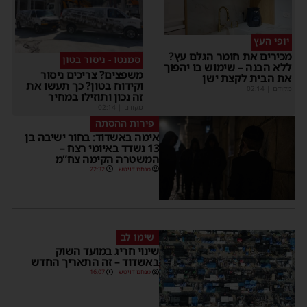
יופי העץ
מכירים את חומר הגלם עץ?
סמנטו - ניסור בטון
ללא הבנה – שימוש בו יהפוך
משפצים? צריכים ניסור
את הבית לקצת ישן
וקידוח בטון? כך תעשו את
מקודם
|
02:14
זה נכון ותוזילו במחיר
מקודם
|
02:14
פירות ההסתה
אימה באשדוד: בחור ישיבה בן
13 נשדד באיומי רצח –
המשטרה הקימה צח”מ
מנחם דויטש
22:32
שימו לב
שינוי חריג במועד השוק
באשדוד – זה התאריך החדש
מנחם דויטש
16:07