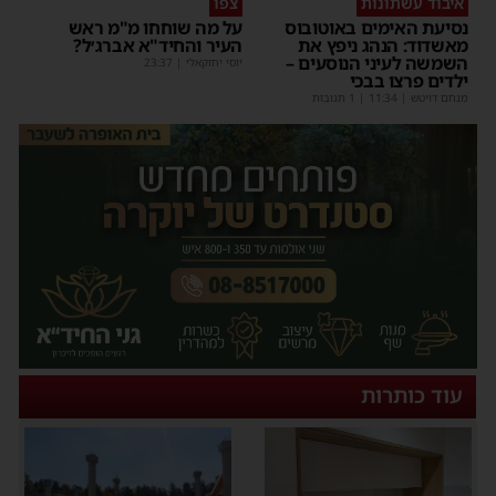
איבוד עשתונות
צפו
נסיעת האימים באוטובוס
על מה שוחחו מ"מ ראש
מאשדוד: הנהג ניפץ את
העיר והחיד"א אברג׳ל?
השמשה לעיני הנוסעים –
יוסי יחזקאלי
|
23:37
ילדים פרצו בבכי
מנחם דויטש
|
11:34
| 1 תגובות
עוד כותרות