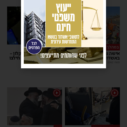
1
במהלך העבודה
צפו
אישה נפלה מסולם במחסן
תינוק ננעל ברכב באשקלון –
באשדוד
המתנדבים האשדודים חילצו
אותו בשלום
פרסומת
משה קאהן
|
17:31
משה קאהן
|
11:53
1
1