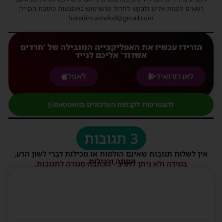
רשאים לפנות אלינו ולבקש לחדול מהשימוש באמצעות כתובת המייל:
haredim.ashdod@gmail.com
הורידו עכשיו את האפליקצייה המובילה של 'חרדים
אשדוד' אליכם לנייד
לאנדורואיד
לאפל
להצטרפות לקבוצת העדכונים בוואטסאפ
3 תגובות
אין לשלוח תגובות שאינם הולמות או מכילות דברי לשון הרע,
הסתה ורכילות.
במידה ולא ניתן להגיב - הכתבה סגורה לתגובות.