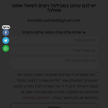
יש לכם עדכון בשבילנו? רוצים לשאול אותנו
שאלה?
haredim.ashdod@gmail.com
שיתוף
או שילחו אלינו פנייה ונחזור אליכם בהקדם
אני מאשר/ת כי הפרטים שמסרתי יישמרו במאגר של
"אמפסיס" (מפעילת אתר "חרדים אשדוד") לצורך טיפול
ומענה לפנייתי. ידוע לי כי אני רשאי/ת לעיין במידע, לבקש
את תיקונו או מחיקתו. מסירת הפרטים היא רשות, אך
בלעדיהם לא ניתן לטפל בפנייה.
למדיניות הפרטיות
.
שליחה