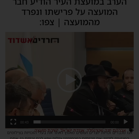
הערב במועצת העיר הודיע חבר
המועצה על פרישתו ונפרד
מהמועצה | צפו:
נגן
וידאו
00:43
00:00
אברהם יונה שטרנפלד
,
אגודת ישראל
,
ישיבת מועצה
אנו מכבדים זכויות יוצרים ועושים מאמץ לאתר את בעלי הזכויות בצילומים
המגיעים לידינו. אם זיהיתים בפרסומינו צילום שיש לכם זכויות בו, אתם