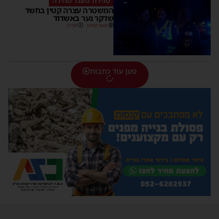
סגירת מעגל מהירה
המשטרה עצרה קטין בחשד
שדקר נער באשדוד
משה קאהן
21:59
טען עוד כתבות