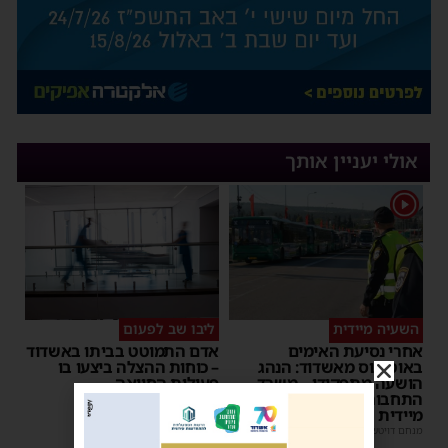
אולי יעניין אותך
1
השעיה מיידית
ליבו שב לפעום
אחרי נסיעת האימים
אדם התמוטט בביתו באשדוד
באוטובוס מאשדוד: הנהג
– כוחות ההצלה ביצעו בו
הושעה מתפקידו – משרד
פעולות החייאה
התחבורה הורה על בדיקה
מנחם דויטש
|
17:35
מיידית
מנחם דויטש
|
17:44