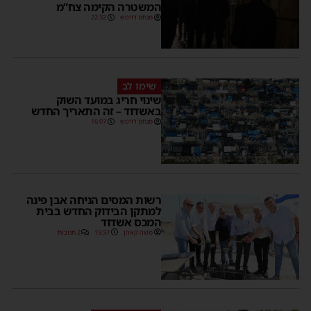
המשטרה הקימה צח”מ
מנחם דויטש
22:32
שימו לב
שינוי חריג במועד השוק
באשדוד – זה התאריך החדש
מנחם דויטש
16:07
רשות המסים הניחה אבן פינה
למתקן הבידוק החדש בבית
המכס אשדוד
משה קאהן
15:37
2 תגובות