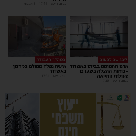
מנחם דויטש
|
17:44
| 3 תגובות
ליבו שב לפעום
במהלך העבודה
אדם התמוטט בביתו באשדוד
אישה נפלה מסולם במחסן
– כוחות ההצלה ביצעו בו
באשדוד
פעולות החייאה
משה קאהן
|
17:31
מנחם דויטש
|
17:35