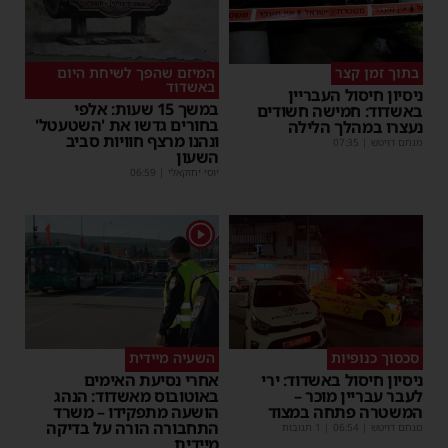
בתוך זמן קצר
המיזם שהפך לשיחת היום
באשדוד
ניסיון חיסול העבריין
במשך 15 שעות: אלפי
באשדוד: חמישה חשודים
בחורים גדשו את 'השטעטל'
נעצרו במהלך הלילה
ונהנו מרצף חוויות סביב
מנחם דויטש
|
07:35
השעון
יוסי יחזקאלי
|
06:59
1
סכסוך כנופיות
השעיה מיידית
ניסיון חיסול באשדוד: ירי
אחרי נסיעת האימים
לעבר עבריין מוכר –
באוטובוס מאשדוד: הנהג
המשטרה פתחה במצוד
הושעה מתפקידו – משרד
התחבורה הורה על בדיקה
מנחם דויטש
|
06:54
| 1 תגובות
מיידית