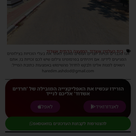
בית העלמין אשדוד
,
המועצה הדתית אשדוד
אנו מכבדים זכויות יוצרים ועושים מאמץ לאתר את בעלי הזכויות בצילומים
המגיעים לידינו. אם זיהיתים בפרסומינו צילום שיש לכם זכויות בו, אתם
רשאים לפנות אלינו ולבקש לחדול מהשימוש באמצעות כתובת המייל:
haredim.ashdod@gmail.com
הורידו עכשיו את האפליקצייה המובילה של 'חרדים
אשדוד' אליכם לנייד
לאנדורואיד
לאפל
להצטרפות לקבוצת העדכונים בוואטסאפ