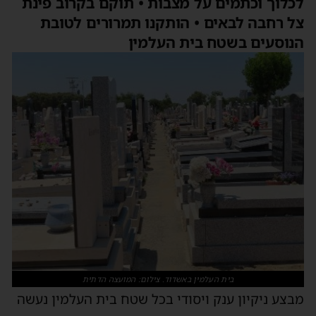
לכלוך וכתמים על מצבות • תוקם בקרוב פינת
צל רחבה לבאים • הותקנו תמרורים לטובת
הנוסעים בשטח בית העלמין
בית העלמין באשדוד. צילום: המועצה הדתית
מבצע ניקיון ענק ויסודי בכל שטח בית העלמין נעשה