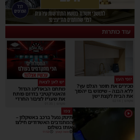
עוד כותרות
יופי העץ
יש לאן לצאת
מכירים את חומר הגלם עץ?
מתחם הבאולינג הגדול
ללא הבנה – שימוש בו יהפוך
והאטרקטיבי בדרום פותח
את הבית לקצת ישן
את שעריו לציבור החרדי
מקודם
|
02:14
מקודם
|
01:35
צפו
1
תינוק ננעל ברכב באשקלון –
המתנדבים האשדודים חילצו
אותו בשלום
משה קאהן
11:53