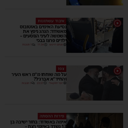
איבוד עשתונות
1
נסיעת האימים באוטובוס
מאשדוד: הנהג ניפץ את
השמשה לעיני הנוסעים –
ילדים פרצו בבכי
מנחם דויטש
11:34
1 תגובות
צפו
1
על מה שוחחו מ"מ ראש העיר
והחיד"א אברג׳ל?
יוסי יחזקאלי
23:37
1 תגובות
פירות ההסתה
אימה באשדוד: בחור ישיבה בן
13 נשדד באיומי רצח –