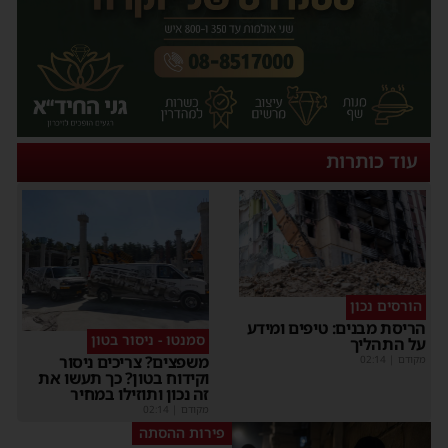
עוד כותרות
הורסים נכון
הריסת מבנים: טיפים ומידע
סמנטו - ניסור בטון
על התהליך
משפצים? צריכים ניסור
מקודם
|
02:14
וקידוח בטון? כך תעשו את
זה נכון ותוזילו במחיר
מקודם
|
02:14
פירות ההסתה