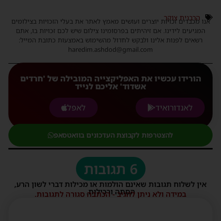
הרבנית צוקר
אנו מכבדים זכויות יוצרים ועושים מאמץ לאתר את בעלי הזכויות בצילומים
המגיעים לידינו. אם זיהיתים בפרסומינו צילום שיש לכם זכויות בו, אתם
רשאים לפנות אלינו ולבקש לחדול מהשימוש באמצעות כתובת המייל:
haredim.ashdod@gmail.com
הורידו עכשיו את האפליקצייה המובילה של 'חרדים
אשדוד' אליכם לנייד
לאנדורואיד
לאפל
להצטרפות לקבוצת העדכונים בוואטסאפ
6 תגובות
אין לשלוח תגובות שאינם הולמות או מכילות דברי לשון הרע,
הסתה ורכילות.
במידה ולא ניתן להגיב - הכתבה סגורה לתגובות.