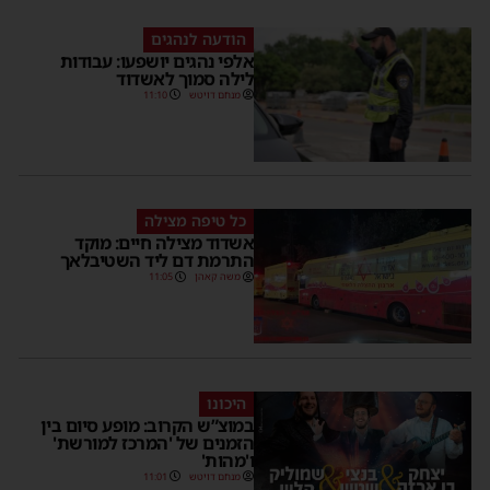
הודעה לנהגים
אלפי נהגים יושפעו: עבודות
לילה סמוך לאשדוד
מנחם דויטש
11:10
כל טיפה מצילה
אשדוד מצילה חיים: מוקד
התרמת דם ליד השטיבלאך
משה קאהן
11:05
היכונו
במוצ”ש הקרוב: מופע סיום בין
הזמנים של 'המרכז למורשת'
ו'מהות'
מנחם דויטש
11:01