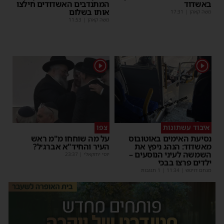
באשדוד
המתנדבים האשדודים חילצו
אותו בשלום
משה קאהן
|
17:31
משה קאהן
|
11:53
1
1
איבוד עשתונות
צפו
נסיעת האימים באוטובוס
על מה שוחחו מ"מ ראש
מאשדוד: הנהג ניפץ את
העיר והחיד"א אברג׳ל?
השמשה לעיני הנוסעים –
יוסי יחזקאלי
|
23:37
ילדים פרצו בבכי
מנחם דויטש
|
11:34
| 1 תגובות