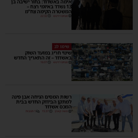
אימה באשדוד: בחור ישיבה בן
13 נשדד באיומי רצח –
המשטרה הקימה צח”מ
מנחם דויטש
22:32
שימו לב
שינוי חריג במועד השוק
באשדוד – זה התאריך החדש
מנחם דויטש
16:07
רשות המסים הניחה אבן פינה
למתקן הבידוק החדש בבית
המכס אשדוד
משה קאהן
15:37
1 תגובות