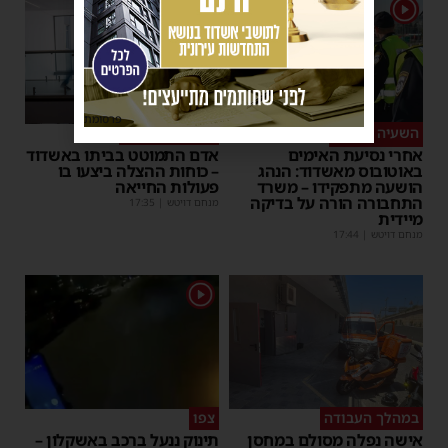
1
פרסומת
השעיה מיידית
ליבו שב לפעום
אחרי נסיעת האימים
אדם התמוטט בביתו באשדוד
באוטובוס מאשדוד: הנהג
– כוחות ההצלה ביצעו בו
הושעה מתפקידו – משרד
פעולות החייאה
התחבורה הורה על בדיקה
מנחם דויטש
|
17:35
מיידית
מנחם דויטש
|
17:44
1
במהלך העבודה
צפו
אישה נפלה מסולם במחסן
תינוק ננעל ברכב באשקלון –