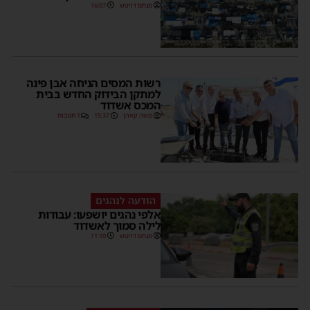
מנחם דויטש
16:07
רשות המסים הניחה אבן פינה
למתקן הבידוק החדש בבית
המכס אשדוד
משה קאהן
15:37
1 תגובות
הודעה לנהגים
אלפי נהגים יושפעו: עבודות
לילה סמוך לאשדוד
מנחם דויטש
11:10