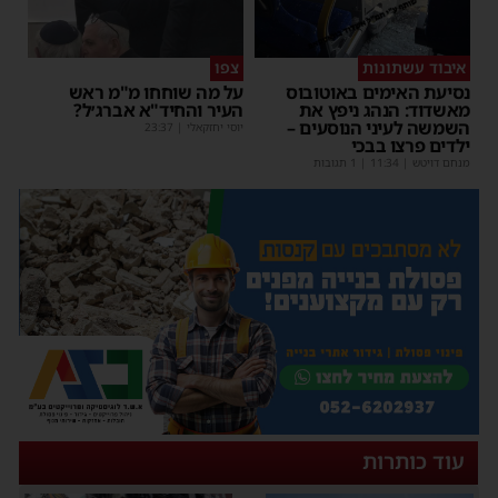
איבוד עשתונות
צפו
נסיעת האימים באוטובוס
על מה שוחחו מ"מ ראש
מאשדוד: הנהג ניפץ את
העיר והחיד"א אברג׳ל?
השמשה לעיני הנוסעים –
יוסי יחזקאלי
|
23:37
ילדים פרצו בבכי
מנחם דויטש
|
11:34
| 1 תגובות
עוד כותרות