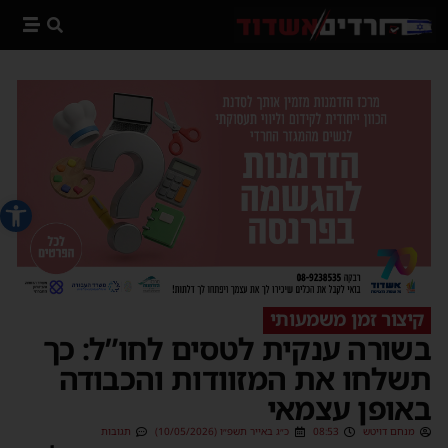
פתח סרג
קיצור זמן משמעותי
בשורה ענקית לטסים לחו”ל: כך
תשלחו את המזוודות והכבודה
באופן עצמאי
מנחם דויטש
08:53
כ״ג באייר תשפ״ו (10/05/2026)
תגובות