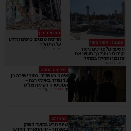
הורסים נכון
הריסת מבנים: טיפים ומידע
סמנטו - ניסור בטון
על התהליך
משפצים? צריכים ניסור
מקודם
|
02:14
וקידוח בטון? כך תעשו את
זה נכון ותוזילו במחיר
מקודם
|
02:14
פירות ההסתה
אימה באשדוד: בחור ישיבה בן
13 נשדד באיומי רצח –
המשטרה הקימה צח”מ
מנחם דויטש
22:32
שימו לב
שינוי חריג במועד השוק
באשדוד – זה התאריך החדש