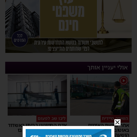
אולי יעניין אותך
1
השעיה מיידית
ליבו שב לפעום
אחרי נסיעת האימים
אדם התמוטט בביתו באשדוד
באוטובוס מאשדוד: הנהג
– כוחות ההצלה ביצעו בו
הושעה מתפקידו – משרד
פעולות החייאה