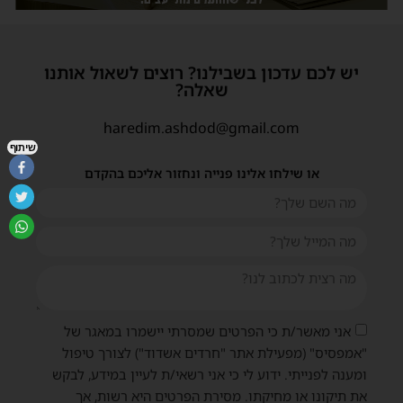
יש לכם עדכון בשבילנו? רוצים לשאול אותנו
שאלה?
haredim.ashdod@gmail.com
שיתוף
או שילחו אלינו פנייה ונחזור אליכם בהקדם
אני מאשר/ת כי הפרטים שמסרתי יישמרו במאגר של
"אמפסיס" (מפעילת אתר "חרדים אשדוד") לצורך טיפול
ומענה לפנייתי. ידוע לי כי אני רשאי/ת לעיין במידע, לבקש
את תיקונו או מחיקתו. מסירת הפרטים היא רשות, אך