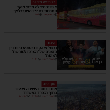
כל טיפה מצילה
אשדוד מצילה חיים: מוקד
התרמת דם ליד השטיבלאך
משה קאהן
11:05
היכונו
במוצ”ש הקרוב: מופע סיום בין
הזמנים של 'המרכז למורשת'
ו'מהות'
מנחם דויטש
11:01
סוף טוב
אותר בחור הישיבה שנעדר
בחוף הנפרד באשדוד
מנחם דויטש
22:08
3 תגובות