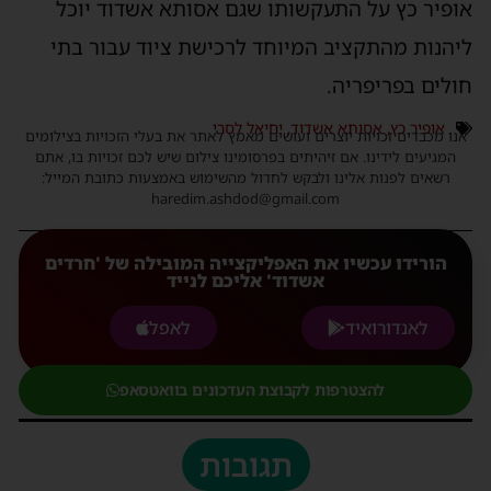
אופיר כץ על התעקשותו שגם אסותא אשדוד יוכל
ליהנות מהתקציב המיוחד לרכישת ציוד עבור בתי
חולים בפריפריה.
אופיר כץ
,
אסותא אשדוד
,
יחיאל לסרי
אנו מכבדים זכויות יוצרים ועושים מאמץ לאתר את בעלי הזכויות בצילומים
המגיעים לידינו. אם זיהיתים בפרסומינו צילום שיש לכם זכויות בו, אתם
רשאים לפנות אלינו ולבקש לחדול מהשימוש באמצעות כתובת המייל:
haredim.ashdod@gmail.com
הורידו עכשיו את האפליקצייה המובילה של 'חרדים
אשדוד' אליכם לנייד
לאנדורואיד
לאפל
להצטרפות לקבוצת העדכונים בוואטסאפ
תגובות