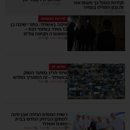
וקידוח בטון? כך תעשו את
מקודם
|
02:14
זה נכון ותוזילו במחיר
מקודם
|
02:14
פירות ההסתה
אימה באשדוד: בחור ישיבה בן
13 נשדד באיומי רצח –
המשטרה הקימה צח”מ
מנחם דויטש
22:32
שימו לב
שינוי חריג במועד השוק
באשדוד – זה התאריך החדש
מנחם דויטש
16:07
רשות המסים הניחה אבן פינה
למתקן הבידוק החדש בבית
המכס אשדוד
משה קאהן
15:37
1 תגובות