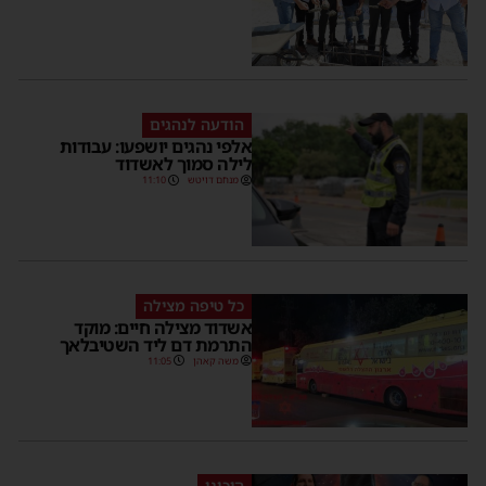
הודעה לנהגים
אלפי נהגים יושפעו: עבודות
לילה סמוך לאשדוד
מנחם דויטש
11:10
כל טיפה מצילה
אשדוד מצילה חיים: מוקד
התרמת דם ליד השטיבלאך
משה קאהן
11:05
היכונו