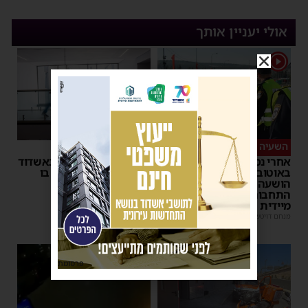
אולי יעניין אותך
1
השעיה מיידית
ליבו שב לפעום
אחרי נסיעת האימים
אדם התמוטט בביתו באשדוד
באוטובוס מאשדוד: הנהג
– כוחות ההצלה ביצעו בו
הושעה מתפקידו – משרד
פעולות החייאה
התחבורה הורה על בדיקה
מנחם דויטש
|
17:35
מיידית
מנחם דויטש
|
17:44
| 1 תגובות
1
פרסומת