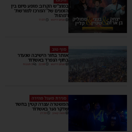
במוצ”ש הקרוב: מופע סיום בין
הזמנים של 'המרכז למורשת'
ו'מהות'
מנחם דויטש
11:01
סוף טוב
אותר בחור הישיבה שנעדר
בחוף הנפרד באשדוד
מנחם דויטש
22:08
3 תגובות
סגירת מעגל מהירה
המשטרה עצרה קטין בחשד
שדקר נער באשדוד
משה קאהן
21:59