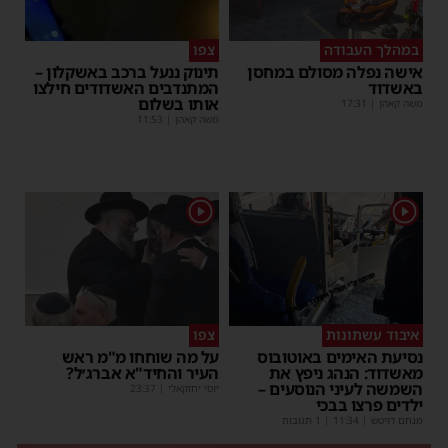
במהלך העבודה
צפו
אישה נפלה מסולם במחסן
תינוק ננעל ברכב באשקלון –
באשדוד
המתנדבים האשדודים חילצו
אותו בשלום
משה קאהן
|
17:31
משה קאהן
|
11:53
1
1
איבוד עשתונות
צפו
נסיעת האימים באוטובוס
על מה שוחחו מ"מ ראש
מאשדוד: הנהג ניפץ את
העיר והחיד"א אברג׳ל?
השמשה לעיני הנוסעים –
יוסי יחזקאלי
|
23:37
ילדים פרצו בבכי
מנחם דויטש
|
11:34
| 1 תגובות