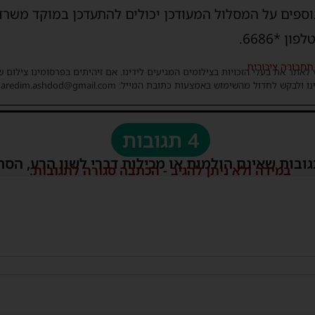
 *6686.
תחבורה ציבורית
 לאתר את בעלי הזכויות בצילומים המגיעים לידינו. אם זיהיתים בפרסומינו צילום 
ו ולבקש לחדול מהשימוש באמצעות כתובת המייל: haredim.ashdod@gmail.com
4 תגובות
גובות שאינם הולמות או מכילות דברי לשון הרע, הסת
במידה ולא ניתן להגיב - הכתבה סגורה לתגובות.