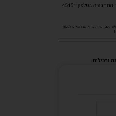
תושבים המעוניינים בפרטים נוספים על המסלול המעודכן יכולים להתעדכן במוקד משרד התחבורה בטלפון *4515
שיש לכם זכויות בו, אתם רשאים לפנות
ה ורכילות.