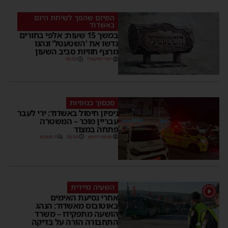
המיזם שהפך לשיחת היום
באשדוד
במשך 15 שעות: אלפי בחורים
גדשו את 'השטעטל' ונהנו
מרצף חוויות סביב השעון
יוסי יחזקאלי
06:59
סכסוך כנופיות
ניסיון חיסול באשדוד: ירי לעבר
עבריין מוכר – המשטרה
פתחה במצוד
מנחם דויטש
06:54
1 תגובות
השעיה מיידית
1
אחרי נסיעת האימים
באוטובוס מאשדוד: הנהג
הושעה מתפקידו – משרד
התחבורה הורה על בדיקה