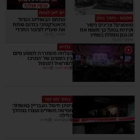
יש לאן לצאת
סמנטו - ניסור בטון
מתחם הבאולינג הגדול
והאטרקטיבי בדרום פותח
משפצים? צריכים ניסור
את שעריו לציבור החרדי
וקידוח בטון? כך תעשו את
זה נכון ותוזילו במחיר
מקודם
|
01:35
מקודם
|
02:14
גלריה
1
הצלחה מסחררת למופע סיום
בין הזמנים של 'המרכז
למורשת' ו'מהות'
משה קאהן
09:34
בתוך זמן קצר
ניסיון חיסול העבריין באשדוד:
חמישה חשודים נעצרו במהלך
הלילה
מנחם דויטש
07:35