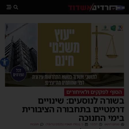
פתח סרג
הסוף לפקקים ולאיחורים
בשורה לנוסעים: שינויים
דרמטיים בתחבורה הציבורית
בימי החנוכה
מנחם דויטש
13:57
כ׳ בכסלו תשפ״ו (10/12/2025)
תגובות