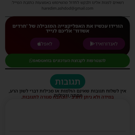
רשאים לפנות אלינו ולבקש לחדול מהשימוש באמצעות כתובת המייל:
haredim.ashdod@gmail.com
הורידו עכשיו את האפליקצייה המובילה של 'חרדים
אשדוד' אליכם לנייד
לאנדורואיד
לאפל
להצטרפות לקבוצת העדכונים בוואטסאפ
תגובות
אין לשלוח תגובות שאינם הולמות או מכילות דברי לשון הרע,
הסתה ורכילות.
במידה ולא ניתן להגיב - הכתבה סגורה לתגובות.