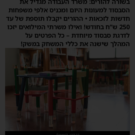
בשורה להורים: משרד העבודה מגדיל את
הסבסוד למעונות היום ומכניס אלפי משפחות
חדשות לזכאות • ההורים יקבלו תוספת של עד
250 ש”ח בחודש! ואילו משרתי המילואים יזכו
לדרגת סבסוד מיוחדת – כל הפרטים על
המהלך שישנה את כללי המשחק במשק!
קרדיט: freepik