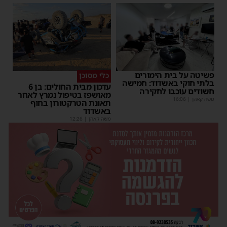
פשיטה על בית הימורים
כלי מסוכן
בלתי חוקי באשדוד: חמישה
עדכון מבית החולים: בן 6
חשודים עוכבו לחקירה
מאושפז בטיפול נמרץ לאחר
משה קאהן
|
16:06
תאונת הטרקטורון בחוף
באשדוד
משה קאהן
|
12:26