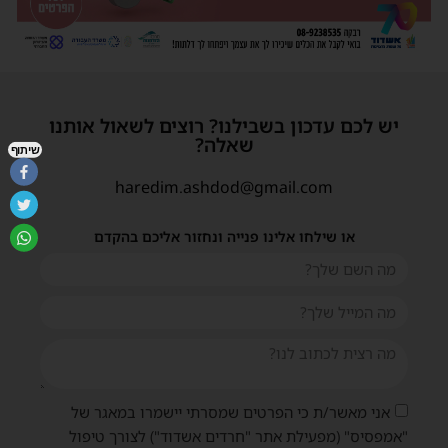
יש לכם עדכון בשבילנו? רוצים לשאול אותנו
שאלה?
שיתוף
haredim.ashdod@gmail.com
או שילחו אלינו פנייה ונחזור אליכם בהקדם
אני מאשר/ת כי הפרטים שמסרתי יישמרו במאגר של
"אמפסיס" (מפעילת אתר "חרדים אשדוד") לצורך טיפול