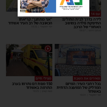
פרסומת
עם 14 אנשי צוות רפואיים
אסונות בין הזמנים
לידה בדרך לבית החולים:
"אני מתחנן": קריאתו
התינוקת נולדה במושב
הכאובה של רב העיר אשדוד
האחורי של הרכב
יוסי יחזקאלי
|
18:35
מנחם דויטש
|
08:07
1
מאירים את השבת
מצילי חיים
בכל רחבי העיר: המיזם
150 מנות דם נתרמו בערב
המדליק של המועצה הדתית
התרמה באשדוד
באשדוד
משה קאהן
|
18:25
יוסי יחזקאלי
|
18:31