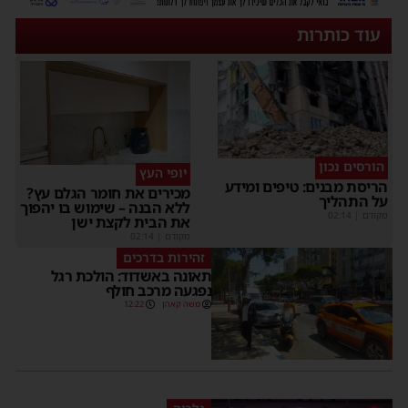
עוד כותרות
הורסים נכון
יופי העץ
הריסת מבנים: טיפים ומידע
מכירים את חומר הגלם עץ?
על התהליך
ללא הבנה – שימוש בו יהפוך
מקודם
|
02:14
את הבית לקצת ישן
מקודם
|
02:14
זהירות בדרכים
תאונה באשדוד: הולכת רגל
נפגעה מרכב חולף
משה קאהן
12:22