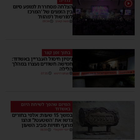
גלריה
1
הצלחה מסחררת למופע סיום
בין הזמנים של 'המרכז
למורשת' ו'מהות'
משה קאהן
09:34
בתוך זמן קצר
ניסיון חיסול העבריין באשדוד:
חמישה חשודים נעצרו במהלך
הלילה
מנחם דויטש
07:35
המיזם שהפך לשיחת היום
באשדוד
במשך 15 שעות: אלפי בחורים
גדשו את 'השטעטל' ונהנו
מרצף חוויות סביב השעון
יוסי יחזקאלי
06:59