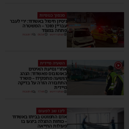
סכסוך כנופיות
ניסיון חיסול באשדוד: ירי לעבר
עבריין מוכר – המשטרה
פתחה במצוד
מנחם דויטש
06:54
1 תגובות
השעיה מיידית
1
אחרי נסיעת האימים
באוטובוס מאשדוד: הנהג
הושעה מתפקידו – משרד
התחבורה הורה על בדיקה
מיידית
מנחם דויטש
17:44
4 תגובות
ליבו שב לפעום
אדם התמוטט בביתו באשדוד
– כוחות ההצלה ביצעו בו
פעולות החייאה