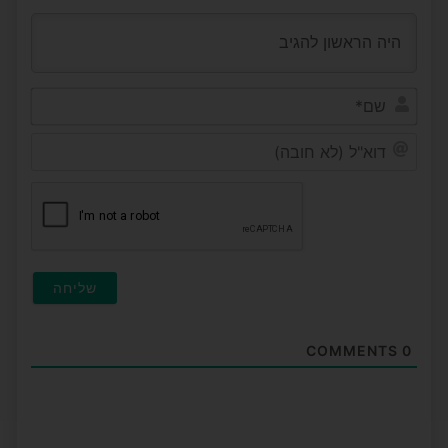
שם*
דוא"ל
(לא
חובה
COMMENTS
0