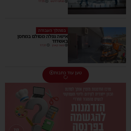
מנחם דויטש
17:35
במהלך העבודה
אישה נפלה מסולם במחסן
באשדוד
משה קאהן
17:31
טען עוד כתבות