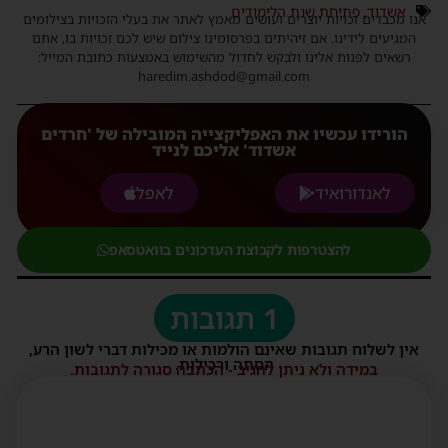
אשדוד
,
פתיחת שנת הלימודים
אנו מכבדים זכויות יוצרים ועושים מאמץ לאתר את בעלי הזכויות בצילומים
המגיעים לידינו. אם זיהיתים בפרסומינו צילום שיש לכם זכויות בו, אתם
רשאים לפנות אלינו ולבקש לחדול מהשימוש באמצעות כתובת המייל:
haredim.ashdod@gmail.com
הורידו עכשיו את האפליקצייה המובילה של 'חרדים
אשדוד' אליכם לנייד
לאנדורואיד
לאפל
להצטרפות לקבוצת העדכונים בוואטסאפ
1 תגובות
אין לשלוח תגובות שאינם הולמות או מכילות דברי לשון הרע,
הסתה ורכילות.
במידה ולא ניתן להגיב - הכתבה סגורה לתגובות.