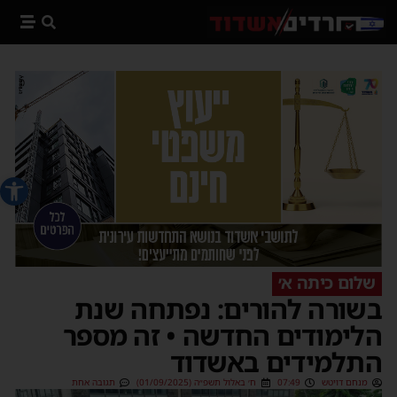
פתח סרג
שלום כיתה א׳
בשורה להורים: נפתחה שנת
הלימודים החדשה • זה מספר
התלמידים באשדוד
מנחם דויטש
07:49
ח׳ באלול תשפ״ה (01/09/2025)
תגובה אחת