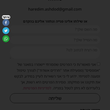
haredim.ashdod@gmail.com
שיתוף
או שילחו אלינו פנייה ונחזור אליכם בהקדם
אני מאשר/ת כי הפרטים שמסרתי יישמרו במאגר של
"אמפסיס" (מפעילת אתר "חרדים אשדוד") לצורך טיפול
ומענה לפנייתי. ידוע לי כי אני רשאי/ת לעיין במידע, לבקש
את תיקונו או מחיקתו. מסירת הפרטים היא רשות, אך
בלעדיהם לא ניתן לטפל בפנייה.
למדיניות הפרטיות
.
שליחה