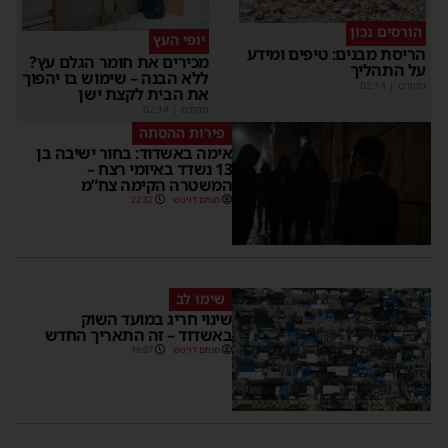
הורסים נכון
יופי העץ
הריסת מבנים: טיפים ומידע
מכירים את חומר הגלם עץ?
על התהליך
ללא הבנה – שימוש בו יהפוך
מקודם
|
02:14
את הבית לקצת ישן
מקודם
|
02:14
פירות ההסתה
אימה באשדוד: בחור ישיבה בן
13 נשדד באיומי רצח –
המשטרה הקימה צח”מ
מנחם דויטש
22:32
שימו לב
שינוי חריג במועד השוק
באשדוד – זה התאריך החדש
מנחם דויטש
16:07