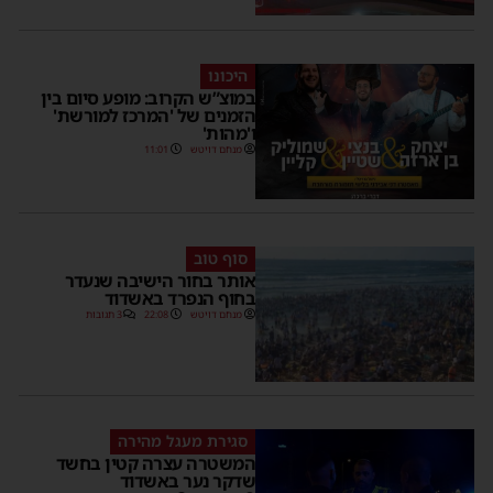
היכונו
במוצ”ש הקרוב: מופע סיום בין
הזמנים של 'המרכז למורשת'
ו'מהות'
מנחם דויטש
11:01
סוף טוב
אותר בחור הישיבה שנעדר
בחוף הנפרד באשדוד
מנחם דויטש
22:08
3 תגובות
סגירת מעגל מהירה
המשטרה עצרה קטין בחשד
שדקר נער באשדוד