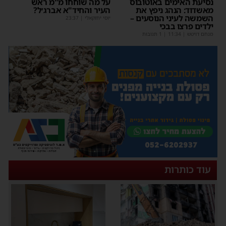
נסיעת האימים באוטובוס
על מה שוחחו מ"מ ראש
מאשדוד: הנהג ניפץ את
העיר והחיד"א אברג׳ל?
השמשה לעיני הנוסעים –
יוסי יחזקאלי
|
23:37
ילדים פרצו בבכי
מנחם דויטש
|
11:34
| 1 תגובות
עוד כותרות