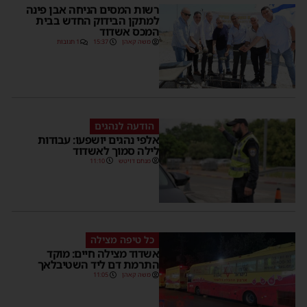
רשות המסים הניחה אבן פינה
למתקן הבידוק החדש בבית
המכס אשדוד
משה קאהן
15:37
1 תגובות
הודעה לנהגים
אלפי נהגים יושפעו: עבודות
לילה סמוך לאשדוד
מנחם דויטש
11:10
כל טיפה מצילה
אשדוד מצילה חיים: מוקד
התרמת דם ליד השטיבלאך
משה קאהן
11:05