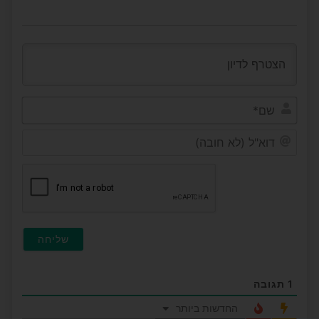
שם*
דוא"ל
(לא
חובה
1
תגובה
החדשות ביותר