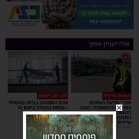
אולי יעניין אותך
1
השעיה מיידית
ליבו שב לפעום
אחרי נסיעת האימים
אדם התמוטט בביתו באשדוד
באוטובוס מאשדוד: הנהג
– כוחות ההצלה ביצעו בו
הושעה מתפקידו – משרד
פעולות החייאה
התחבורה הורה על בדיקה
מנחם דויטש
|
17:35
מיידית
מנחם דויטש
|
17:44