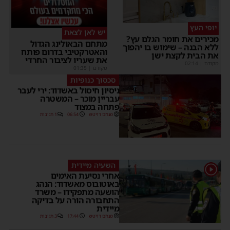
יופי העץ
יש לאן לצאת
מכירים את חומר הגלם עץ?
מתחם הבאולינג הגדול
ללא הבנה – שימוש בו יהפוך
והאטרקטיבי בדרום פותח
את הבית לקצת ישן
את שעריו לציבור החרדי
מקודם
|
02:14
מקודם
|
01:35
סכסוך כנופיות
ניסיון חיסול באשדוד: ירי לעבר
עבריין מוכר – המשטרה
פתחה במצוד
מנחם דויטש
06:54
1 תגובות
השעיה מיידית
1
אחרי נסיעת האימים
באוטובוס מאשדוד: הנהג
הושעה מתפקידו – משרד
התחבורה הורה על בדיקה
מיידית
מנחם דויטש
17:44
3 תגובות