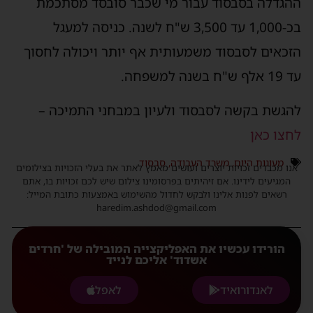
ההגדלה בסבסוד עבור מי שכבר סובסד מסתכמת
בכ-1,000 עד 3,500 ש"ח לשנה. כניסה למעגל
הזכאים לסבסוד משמעותית אף יותר ויכולה לחסוך
עד 19 אלף ש"ח בשנה למשפחה.
להגשת בקשה לסבסוד ולעיון במבחני התמיכה –
לחצו כאן
מעונות היום
,
משרד העבודה
,
סבסוד
אנו מכבדים זכויות יוצרים ועושים מאמץ לאתר את בעלי הזכויות בצילומים
המגיעים לידינו. אם זיהיתים בפרסומינו צילום שיש לכם זכויות בו, אתם
רשאים לפנות אלינו ולבקש לחדול מהשימוש באמצעות כתובת המייל:
haredim.ashdod@gmail.com
הורידו עכשיו את האפליקצייה המובילה של 'חרדים
אשדוד' אליכם לנייד
לאנדורואיד
לאפל