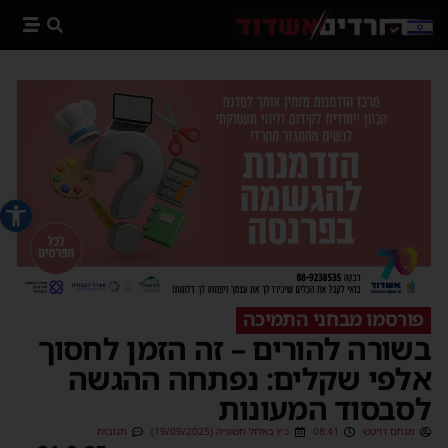
פתח סרג
פורסמו מבחני התמיכה
בשורה להורים – זה הזמן לחסוך
אלפי שקלים: נפתחה ההגשה
לסבסוד המעונות
מנחם דויטש
08:41
כ״ו באלול תשפ״ה (19/09/2025)
תגובות