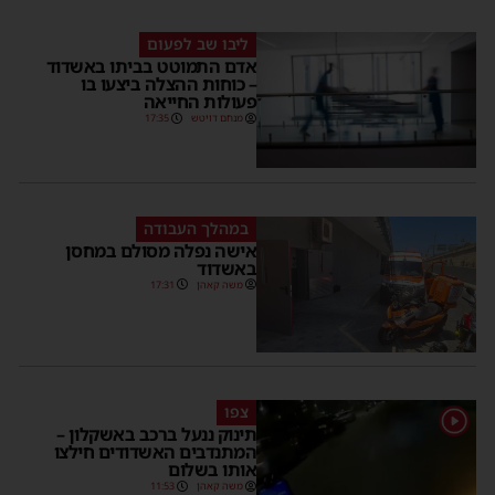
ליבו שב לפעום
אדם התמוטט בביתו באשדוד
– כוחות ההצלה ביצעו בו
פעולות החייאה
מנחם דויטש
17:35
במהלך העבודה
אישה נפלה מסולם במחסן
באשדוד
משה קאהן
17:31
צפו
1
תינוק ננעל ברכב באשקלון –
המתנדבים האשדודים חילצו
אותו בשלום
משה קאהן
11:53