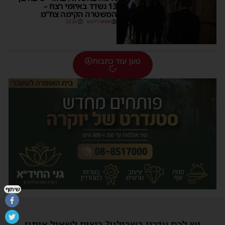
13 נשדד באיומי רצח –
המשטרה הקימה צח”מ
מנחם דויטש
22:32
טען עוד כתבות
שיתוף
יש לכם עדכון בשבילנו? רוצים לשאול אותנו