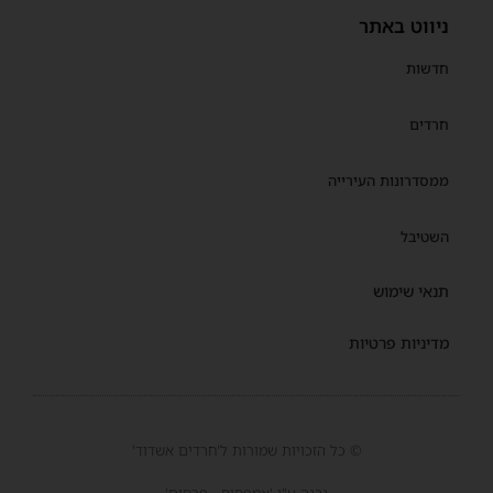
ניווט באתר
חדשות
חרדים
ממסדרונות העירייה
השטיבל
תנאי שימוש
מדיניות פרטיות
© כל הזכויות שמורות ל'חרדים אשדוד'
נבנה ע"י 'אמפסיס - פרסום'