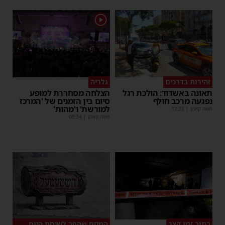
1
זהירות בדרכים
גלריה
תאונה באשדוד: הולכת רגל
הצלחה מסחררת למופע
נפגעה מרכב חולף
סיום בין הזמנים של 'המרכז
למורשת' ו'מהות'
משה קאהן
|
12:22
משה קאהן
|
09:34
בתוך זמן קצר
המיזם שהפך לשיחת היום