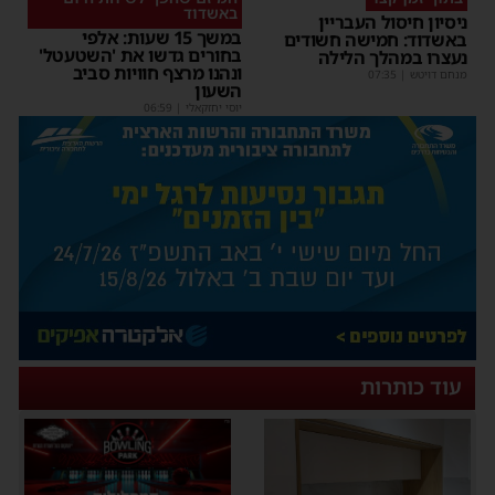
באשדוד
ניסיון חיסול העבריין
במשך 15 שעות: אלפי
באשדוד: חמישה חשודים
בחורים גדשו את 'השטעטל'
נעצרו במהלך הלילה
ונהנו מרצף חוויות סביב
מנחם דויטש
|
07:35
השעון
יוסי יחזקאלי
|
06:59
עוד כותרות