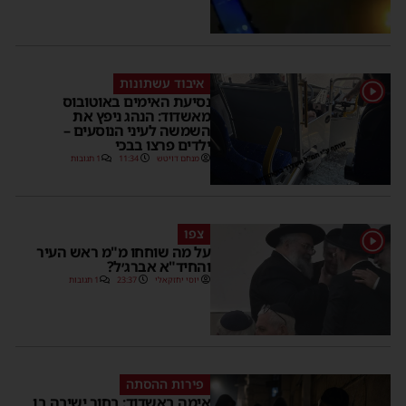
איבוד עשתונות
1
נסיעת האימים באוטובוס
מאשדוד: הנהג ניפץ את
השמשה לעיני הנוסעים –
ילדים פרצו בבכי
מנחם דויטש
11:34
1 תגובות
צפו
1
על מה שוחחו מ"מ ראש העיר
והחיד"א אברג׳ל?
יוסי יחזקאלי
23:37
1 תגובות
פירות ההסתה
אימה באשדוד: בחור ישיבה בן