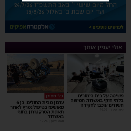
אולי יעניין אותך
פשיטה על בית הימורים
כלי מסוכן
בלתי חוקי באשדוד: חמישה
עדכון מבית החולים: בן 6
חשודים עוכבו לחקירה
מאושפז בטיפול נמרץ לאחר
משה קאהן
|
16:06
תאונת הטרקטורון בחוף
באשדוד
משה קאהן
|
12:26