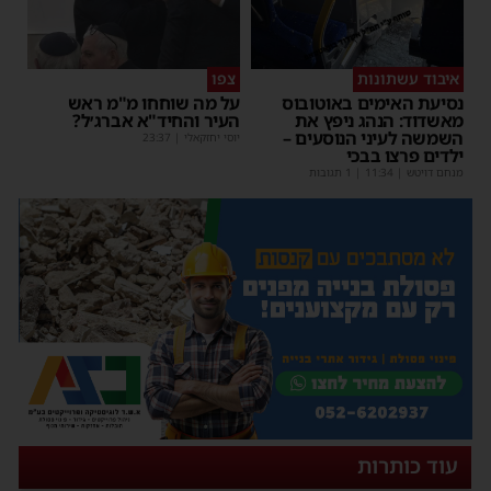
איבוד עשתונות
צפו
נסיעת האימים באוטובוס
על מה שוחחו מ"מ ראש
מאשדוד: הנהג ניפץ את
העיר והחיד"א אברג׳ל?
השמשה לעיני הנוסעים –
יוסי יחזקאלי
|
23:37
ילדים פרצו בבכי
מנחם דויטש
|
11:34
| 1 תגובות
עוד כותרות