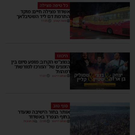
כל טיפה מצילה
אשדוד מצילה חיים: מוקד
התרמת דם ליד השטיבלאך
משה קאהן
11:05
היכונו
במוצ”ש הקרוב: מופע סיום בין
הזמנים של 'המרכז למורשת'
ו'מהות'
מנחם דויטש
11:01
סוף טוב
אותר בחור הישיבה שנעדר
בחוף הנפרד באשדוד
מנחם דויטש
22:08
3 תגובות