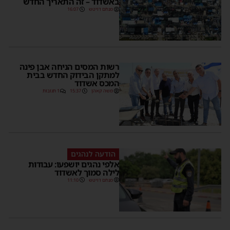
באשדוד – זה התאריך החדש
מנחם דויטש
16:07
רשות המסים הניחה אבן פינה
למתקן הבידוק החדש בבית
המכס אשדוד
משה קאהן
15:37
1 תגובות
הודעה לנהגים
אלפי נהגים יושפעו: עבודות
לילה סמוך לאשדוד
מנחם דויטש
11:10