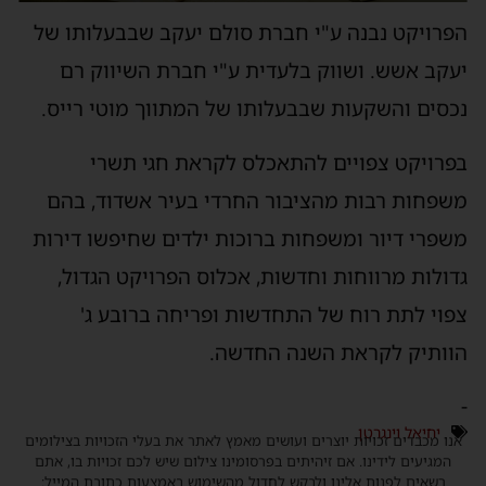
הפרויקט נבנה ע"י חברת סולם יעקב שבבעלותו של
יעקב אשש. ושווק בלעדית ע"י חברת השיווק רם
נכסים והשקעות שבבעלותו של המתווך מוטי רייס.
בפרויקט צפויים להתאכלס לקראת חגי תשרי
משפחות רבות מהציבור החרדי בעיר אשדוד, בהם
משפרי דיור ומשפחות ברוכות ילדים שחיפשו דירות
גדולות מרווחות וחדשות, אכלוס הפרויקט הגדול,
צפוי לתת רוח של התחדשות ופריחה ברובע ג'
הוותיק לקראת השנה החדשה.
-
יחיאל וינגרטן
אנו מכבדים זכויות יוצרים ועושים מאמץ לאתר את בעלי הזכויות בצילומים
המגיעים לידינו. אם זיהיתים בפרסומינו צילום שיש לכם זכויות בו, אתם
רשאים לפנות אלינו ולבקש לחדול מהשימוש באמצעות כתובת המייל: