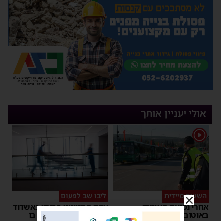
אולי יעניין אותך
1
השעיה מיידית
ליבו שב לפעום
אחרי נסיעת האימים
אדם התמוטט בביתו באשדוד
באוטובוס מאשדוד: הנהג
– כוחות ההצלה ביצעו בו