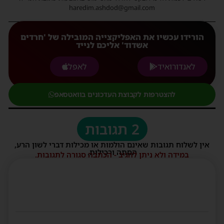
haredim.ashdod@gmail.com
הורידו עכשיו את האפליקצייה המובילה של 'חרדים
אשדוד' אליכם לנייד
לאנדורואיד
לאפל
להצטרפות לקבוצת העדכונים בוואטסאפ
2 תגובות
אין לשלוח תגובות שאינם הולמות או מכילות דברי לשון הרע,
הסתה ורכילות.
במידה ולא ניתן להגיב - הכתבה סגורה לתגובות.