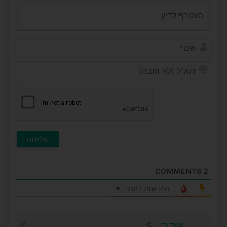
שם*
דוא"ל
(לא
חובה
COMMENTS
2
החדשות ביותר
אשדודי