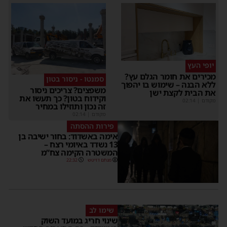
יופי העץ
מכירים את חומר הגלם עץ?
סמנטו - ניסור בטון
ללא הבנה – שימוש בו יהפוך
משפצים? צריכים ניסור
את הבית לקצת ישן
וקידוח בטון? כך תעשו את
מקודם
|
02:14
זה נכון ותוזילו במחיר
מקודם
|
02:14
פירות ההסתה
אימה באשדוד: בחור ישיבה בן
13 נשדד באיומי רצח –
המשטרה הקימה צח”מ
מנחם דויטש
22:32
שימו לב
שינוי חריג במועד השוק