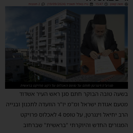
משה קאהן
15:47
ט״ז באלול תשפ״ד (19/09/2024)
2 תגובות
סגרע"ה וינגרטן חותם על טופס האכלוס על רקע פרויקט בראשית
בשעה טובה הבוקר חתם סגן ראש העיר אשדוד
מטעם אגודת ישראל ומ"מ יו"ר הוועדה לתכנון ובנייה
הרב יחיאל וינגרטן, על טופס 4 לאכלוס פרויקט
המגורים החדש והיוקרתי "בראשית" שברחוב