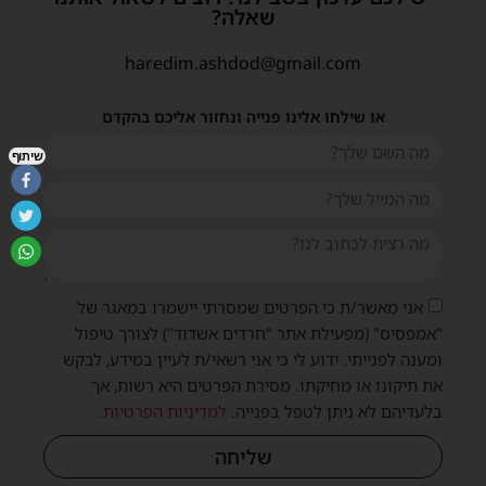
שאלה?
haredim.ashdod@gmail.com
או שילחו אלינו פנייה ונחזור אליכם בהקדם
שיתוף
אני מאשר/ת כי הפרטים שמסרתי יישמרו במאגר של
"אמפסיס" (מפעילת אתר "חרדים אשדוד") לצורך טיפול
ומענה לפנייתי. ידוע לי כי אני רשאי/ת לעיין במידע, לבקש
את תיקונו או מחיקתו. מסירת הפרטים היא רשות, אך
בלעדיהם לא ניתן לטפל בפנייה.
למדיניות הפרטיות
.
שליחה