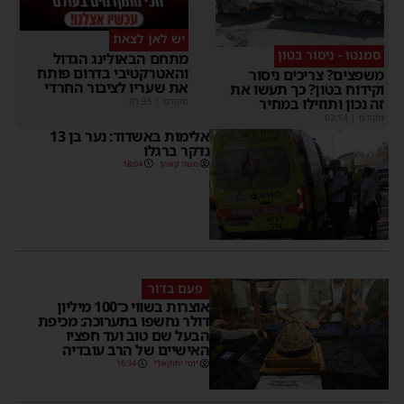
יש לאן לצאת
סמנטו - ניסור בטון
מתחם הבאולינג הגדול
והאטרקטיבי בדרום פותח
משפצים? צריכים ניסור
את שעריו לציבור החרדי
וקידוח בטון? כך תעשו את
זה נכון ותוזילו במחיר
מקודם
|
01:35
מקודם
|
02:14
אלימות באשדוד: נער בן 13
נדקר ברגלו
משה קאהן
18:04
פעם בדור
אוצרות בשווי כ־100 מיליון
דולר נחשפו בתערוכה: מכיפת
הבעל שם טוב ועד חפציו
האישיים של הרב עובדיה
יוסי יחזקאלי
16:34