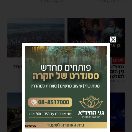
מנחם דויטש
|
11:10
משה קאהן
|
11:05
היכונו
סוף טוב
במוצ”ש הקרוב: מופע סיום
אותר בחור הישיבה שנעדר
בין הזמנים של 'המרכז
בחוף הנפרד באשדוד
למורשת' ו'מהות'
מנחם דויטש
|
22:08
| 3 תגובות
מנחם דויטש
|
11:01
פרסומת