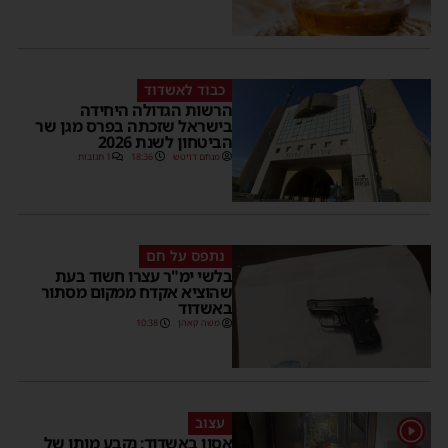
כבוד לאשדוד
הרשות הגדולה היחידה
בישראל שזכתה בפרס מגן שר
הביטחון לשנת 2026
מנחם דויטש
18:36
1 תגובות
נתפס על חם
בלשי ימ"ר עצרו חשוד בעת
שהוציא אקדח ממקום מסתור
באשדוד
משה קאהן
10:38
עצוב
1
אסון באשדוד: נקבע מותו של