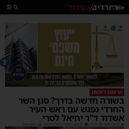
פתח סרג
פרסום ראשון
בשורה חדשה בדרך? סגן השר
החרדי נפגש עם ראש העיר
אשדוד ד"ר יחיאל לסרי
מנחם דויטש
14:13
י״ד בשבט תשפ״ה (12/02/2025)
תגובה אחת