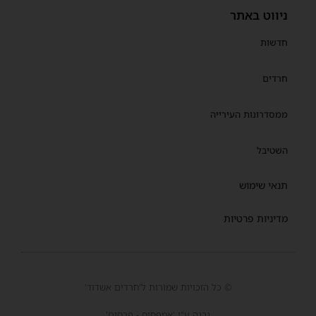
ניווט באתר
חדשות
חרדים
ממסדרונות העירייה
השטיבל
תנאי שימוש
מדיניות פרטיות
© כל הזכויות שמורות ל'חרדים אשדוד'
נבנה ע"י 'אמפסיס - פרסום'