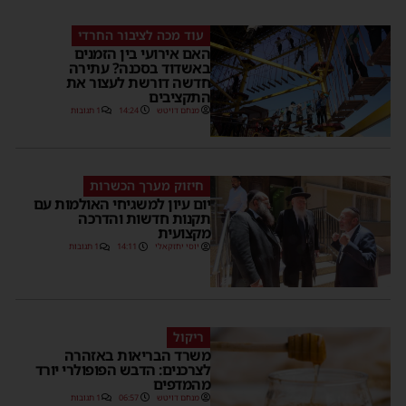
עוד מכה לציבור החרדי
האם אירועי בין הזמנים
באשדוד בסכנה? עתירה
חדשה דורשת לעצור את
התקציבים
מנחם דויטש
14:24
1 תגובות
חיזוק מערך הכשרות
יום עיון למשגיחי האולמות עם
תקנות חדשות והדרכה
מקצועית
יוסי יחזקאלי
14:11
1 תגובות
ריקול
משרד הבריאות באזהרה
לצרכנים: הדבש הפופולרי יורד
מהמדפים
מנחם דויטש
06:57
1 תגובות