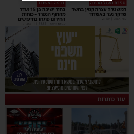
סגירת מעגל מהירה
דרמה באשדוד
המשטרה עצרה קטין בחשד
בחור ישיבה בן 15 נעדר
שדקר נער באשדוד
מהחוף הנפרד – כוחות
החירום פתחו בחיפושים
משה קאהן
|
21:59
מנחם דויטש
|
18:32
| 1 תגובות
עוד כותרות