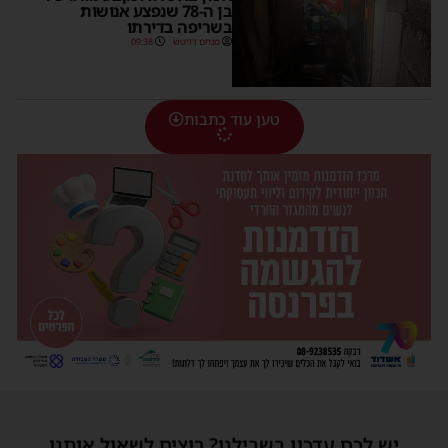
בן ה-78 שנפצע אנושות
בשריפה בדירתו
מנחם דויטש
09:38
טען עוד כתבות
יש לכם עדכון בשבילנו? רוצים לשאול אותנו