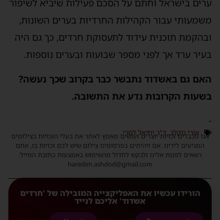
ערים בישראל וחתם על הסכם פעילות שיביא לשיפור
משמעותי עבור הקהילות החרדיות בערים השונות,
ובהקמת תוכנית עידוד לתעסוקת חרדים, כך גם היה
בעיר ערד אך לפני מספר שבועות ובערים נוספות.
האם גם באשדוד נתבשר כבר בקרוב שכך נעשה?
בשעות הקרובות נדע את התשובה.
-
אורי מקלב
,
ד"ר יחיאל לסרי
אנו מכבדים זכויות יוצרים ועושים מאמץ לאתר את בעלי הזכויות בצילומים
המגיעים לידינו. אם זיהיתים בפרסומינו צילום שיש לכם זכויות בו, אתם
רשאים לפנות אלינו ולבקש לחדול מהשימוש באמצעות כתובת המייל:
haredim.ashdod@gmail.com
הורידו עכשיו את האפליקצייה המובילה של 'חרדים
אשדוד' אליכם לנייד