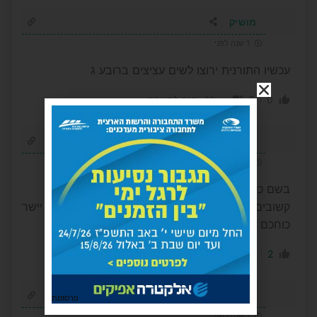
מושיק
1 שנה לפני
עכשיו התורנית ירוצו לשים עציצים ברובע ג
0
0
הגב לתגובה
שעי'
1 שנה לפני
בשם כל תושבי הרובע, תודה על מסירתכם שהייתם
קשובים אלינו כל התקופה ועכשיו ביותר עם הבשורה. יישר
כוחכם
0
2
הגב לתגובה
שימי
פרסומת
1 שנה לפני