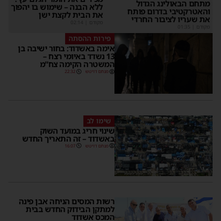
תחם הבאולינג הגדול
ללא הבנה – שימוש בו יהפוך
האטרקטיבי בדרום פותח
את הבית לקצת ישן
ת שעריו לציבור החרדי
מקודם
|
02:14
קודם
|
01:35
פירות ההסתה
אימה באשדוד: בחור ישיבה בן
13 נשדד באיומי רצח –
המשטרה הקימה צח”מ
מנחם דויטש
22:32
שימו לב
שינוי חריג במועד השוק
באשדוד – זה התאריך החדש
מנחם דויטש
16:07
רשות המסים הניחה אבן פינה
למתקן הבידוק החדש בבית
המכס אשדוד