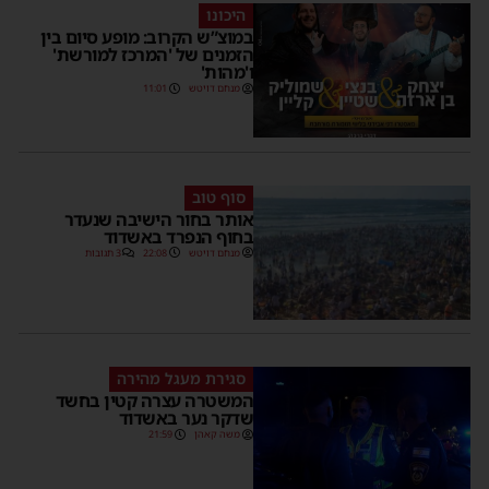
היכונו
במוצ”ש הקרוב: מופע סיום בין
הזמנים של 'המרכז למורשת'
ו'מהות'
מנחם דויטש
11:01
סוף טוב
אותר בחור הישיבה שנעדר
בחוף הנפרד באשדוד
מנחם דויטש
22:08
3 תגובות
סגירת מעגל מהירה
המשטרה עצרה קטין בחשד
שדקר נער באשדוד
משה קאהן
21:59