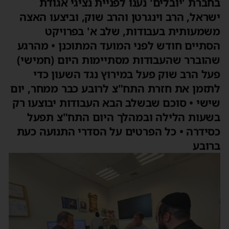
חברת 'יובלים' נענו לפניית נציגי אגודת
שראל, הרב וינגרטן והרב שוק, וביצעו האצה
שמעותית בעבודות, שלב א' בפרויקט
סתיים חודש לפני המועד המתוכנן • מהרגע
הוברר שהעבודות מסתיימות היום (חמישי)
על הרב שוק פעל במירוץ נגד השעון כדי
תזמן את חזרת התח"צ לרובע כבר ממחר, יום
ישי • סוכם שבשלב הבא העבודות יבוצעו רק
שעות הלילה ובמהלך היום התח"צ תפעל
סידרה • כל הפרטים על הסדרי התנועה כעת
רובע