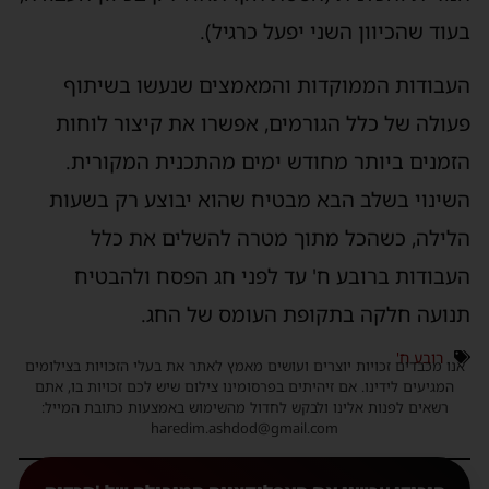
עוד שהכיוון השני יפעל כרגיל).
עבודות הממוקדות והמאמצים שנעשו בשיתוף
עולה של כלל הגורמים, אפשרו את קיצור לוחות
זמנים ביותר מחודש ימים מהתכנית המקורית.
שינוי בשלב הבא מבטיח שהוא יבוצע רק בשעות
לילה, כשהכל מתוך מטרה להשלים את כלל
עבודות ברובע ח' עד לפני חג הפסח ולהבטיח
נועה חלקה בתקופת העומס של החג.
רובע ח'
נו מכבדים זכויות יוצרים ועושים מאמץ לאתר את בעלי הזכויות בצילומים
המגיעים לידינו. אם זיהיתים בפרסומינו צילום שיש לכם זכויות בו, אתם
רשאים לפנות אלינו ולבקש לחדול מהשימוש באמצעות כתובת המייל:
haredim.ashdod@gmail.com