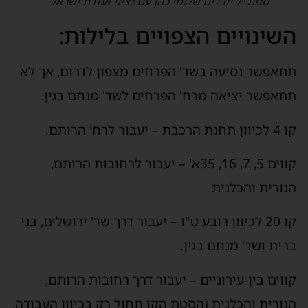
סמנכ״ל יובלים שלומי כהן עם נציגי אגודת ישראל
שינויים הצפויים בלילות:
תאפשר נסיעה בשד' הפרחים מצפון לדרום, אך לא
תאפשר יציאה מרח' הפרחים לשד' מנחם בגין.
 תחנת הרכבת – יעבור לרח' הרותם.
קווים 5, 7, 16, 35א' – יעבור לרחובות הרותם,
נורית והכלנית.
קו 20 לכיוון רובע ט"ו – יעבור דרך שד' ירושלים, בני
רית ושד' מנחם בגין.
ווים בין-עירוניים – יעבור דרך רחובות הרותם,
נורית והכלנית (הסטת הקו תחול רק בכיוון העבודה,