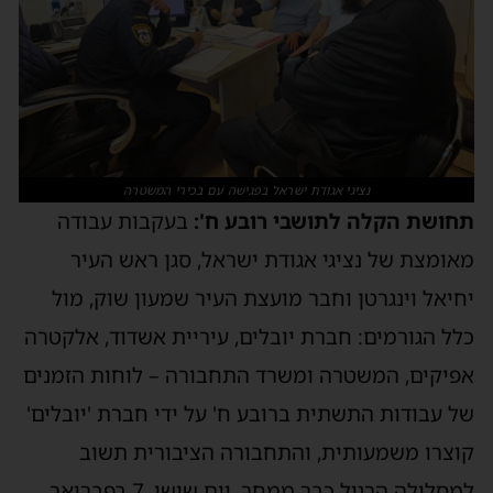
נציגי אגודת ישראל בפגישה עם בכירי המשטרה
חושת הקלה לתושבי רובע ח':
בעקבות עבודה
אומצת של נציגי אגודת ישראל, סגן ראש העיר
חיאל וינגרטן וחבר מועצת העיר שמעון שוק, מול
לל הגורמים: חברת יובלים, עיריית אשדוד, אלקטרה
פיקים, המשטרה ומשרד התחבורה – לוחות הזמנים
ל עבודות התשתית ברובע ח' על ידי חברת 'יובלים'
וצרו משמעותית, והתחבורה הציבורית תשוב
מסלולה הרגיל כבר ממחר, יום שישי, 7 בפברואר.