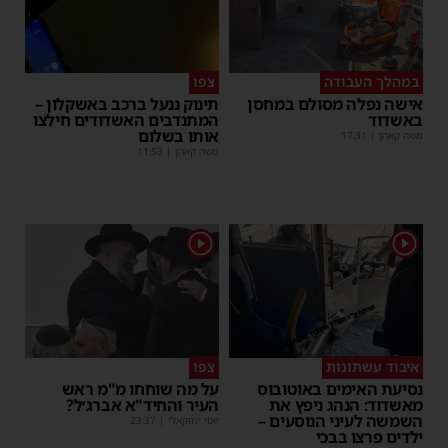
במהלך העבודה
צפו
אישה נפלה מסולם במחסן
תינוק ננעל ברכב באשקלון –
באשדוד
המתנדבים האשדודים חילצו
אותו בשלום
משה קאהן
|
17:31
משה קאהן
|
11:53
1
1
איבוד עשתונות
צפו
נסיעת האימים באוטובוס
על מה שוחחו מ"מ ראש
מאשדוד: הנהג ניפץ את
העיר והחיד"א אברג׳ל?
השמשה לעיני הנוסעים –
יוסי יחזקאלי
|
23:37
ילדים פרצו בבכי