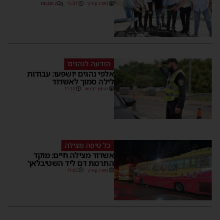
משה קאהן
15:37
2 תגובות
הודעה לנהגים
אלפי נהגים יושפעו: עבודות
לילה סמוך לאשדוד
מנחם דויטש
11:10
כל טיפה מצילה
אשדוד מצילה חיים: מוקד
התרמת דם ליד השטיבלאך
משה קאהן
11:05