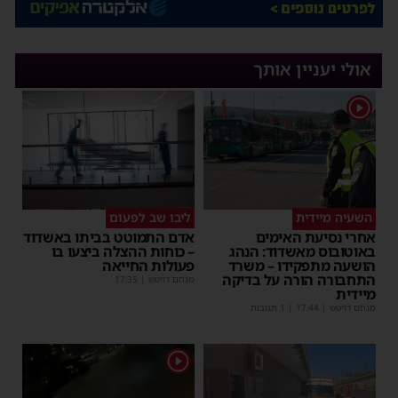
אולי יעניין אותך
1
השעיה מיידית
ליבו שב לפעום
אחרי נסיעת האימים
אדם התמוטט בביתו באשדוד
באוטובוס מאשדוד: הנהג
– כוחות ההצלה ביצעו בו
הושעה מתפקידו – משרד
פעולות החייאה
התחבורה הורה על בדיקה
מנחם דויטש
|
17:35
מיידית
מנחם דויטש
|
17:44
| 1 תגובות
1