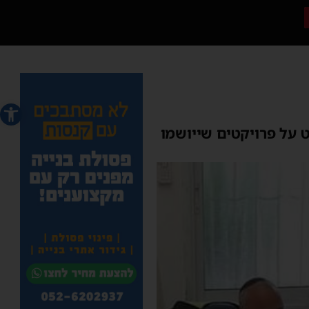
פתח סרג
 על פרויקטים שייושמו