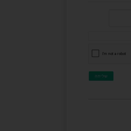
דוא"ל
(לא
חובה)