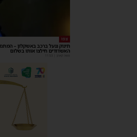
צפו
תינוק ננעל ברכב באשקלון – המתנד
האשדודים חילצו אותו בשלום
משה קאהן
|
11:53