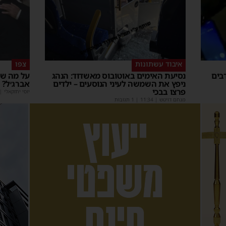
איבוד עשתונות
צפו
בים
נסיעת האימים באוטובוס מאשדוד: הנהג
על מה שו
ניפץ את השמשה לעיני הנוסעים – ילדים
אברג׳ל?
פרצו בבכי
יוסי יחזקאלי
|
מנחם דויטש
|
11:34
| 1 תגובות