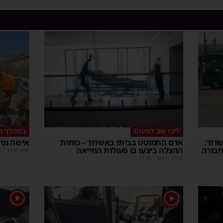
ליבו שב לפעום
במהלך ה
דוד:
אדם התמוטט בביתו באשדוד – כוחות
אישה נפל
חבורה
ההצלה ביצעו בו פעולות החייאה
משה קאהן
|
1
מנחם דויטש
|
17:35
1
1