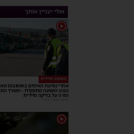
אולי יעניין אותך
1
השעיה מיידית
אחרי נסיעת האימים באוטובוס מאש
הנהג הושעה מתפקידו – משרד הת
הורה על בדיקה מיידית
מנחם דויטש
|
17:44
1