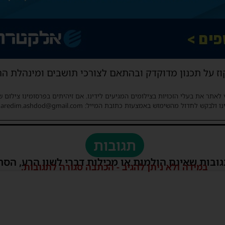
וז על תכנון מדוקדק ובהתאם לצורכי תושבים ומינהלת הר
 לאתר את בעלי הזכויות בצילומים המגיעים לידינו. אם זיהיתים בפרסומינו צילום 
ו ולבקש לחדול מהשימוש באמצעות כתובת המייל: haredim.ashdod@gmail.com
תגובות
גובות שאינם הולמות או מכילות דברי לשון הרע, הסת
במידה ולא ניתן להגיב - הכתבה סגורה לתגובות.