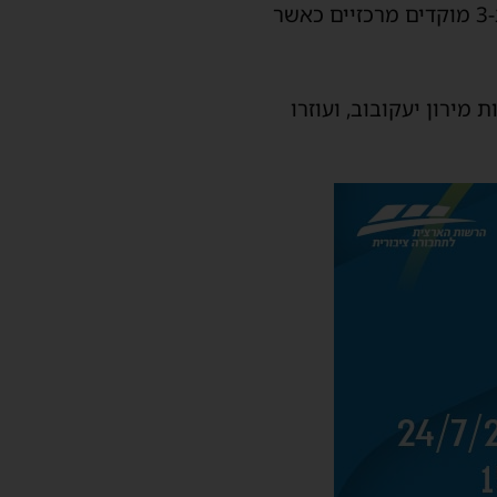
לביצוע של פרויקטים נוספים שנועדו לשפר עוד יותר את תשתית הניקוז ברובע והפעם ב-3 מוקדים מרכזיים כאשר
מירון יעקובוב, ועוזרו