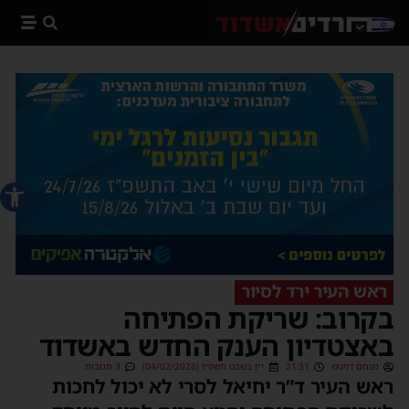
פתח סרג
ראש העיר ירד לסיור
בקרוב: שריקת הפתיחה
באצטדיון הענק החדש באשדוד
מנחם דויטש
21:31
י״ז בשבט תשפ״ו (04/02/2026)
3 תגובות
ראש העיר ד”ר יחיאל לסרי לא יכול לחכות