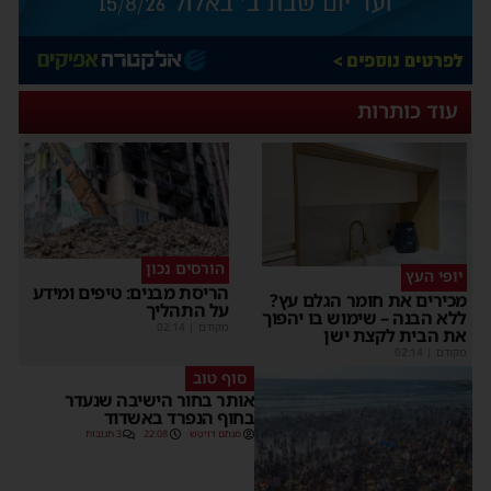
עוד כותרות
הורסים נכון
יופי העץ
הריסת מבנים: טיפים ומידע
מכירים את חומר הגלם עץ?
על התהליך
ללא הבנה – שימוש בו יהפוך
מקודם
|
02:14
את הבית לקצת ישן
מקודם
|
02:14
סוף טוב
אותר בחור הישיבה שנעדר
בחוף הנפרד באשדוד
מנחם דויטש
22:08
3 תגובות