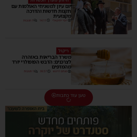
יום עיון למשגיחי האולמות עם
תקנות חדשות והדרכה
מקצועית
יוסי יחזקאלי
14:11
1 תגובות
ריקול
משרד הבריאות באזהרה
לצרכנים: הדבש הפופולרי יורד
מהמדפים
מנחם דויטש
06:57
1 תגובות
טען עוד כתבות