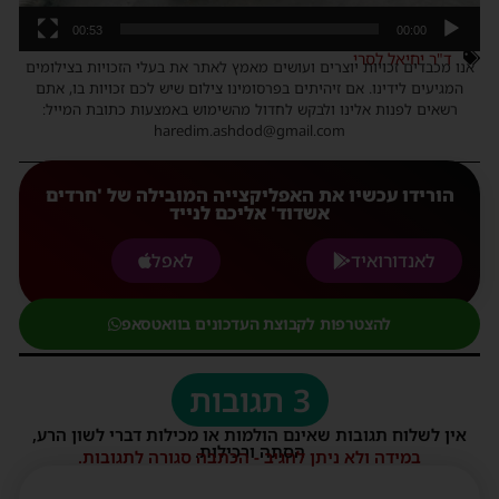
00:53
00:00
ד"ר יחיאל לסרי
אנו מכבדים זכויות יוצרים ועושים מאמץ לאתר את בעלי הזכויות בצילומים
המגיעים לידינו. אם זיהיתים בפרסומינו צילום שיש לכם זכויות בו, אתם
רשאים לפנות אלינו ולבקש לחדול מהשימוש באמצעות כתובת המייל:
haredim.ashdod@gmail.com
הורידו עכשיו את האפליקצייה המובילה של 'חרדים
אשדוד' אליכם לנייד
לאנדורואיד
לאפל
להצטרפות לקבוצת העדכונים בוואטסאפ
3 תגובות
אין לשלוח תגובות שאינם הולמות או מכילות דברי לשון הרע,
הסתה ורכילות.
במידה ולא ניתן להגיב - הכתבה סגורה לתגובות.