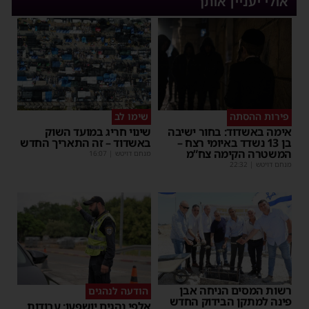
אולי יעניין אותך
פירות ההסתה
שימו לב
אימה באשדוד: בחור ישיבה
שינוי חריג במועד השוק
בן 13 נשדד באיומי רצח –
באשדוד – זה התאריך החדש
המשטרה הקימה צח”מ
מנחם דויטש
|
16:07
מנחם דויטש
|
22:32
רשות המסים הניחה אבן
הודעה לנהגים
פינה למתקן הבידוק החדש
אלפי נהגים יושפעו: עבודות