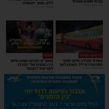
בבית המכס אשדוד
לילה סמוך לאשדוד
משה קאהן
|
15:37
מנחם דויטש
|
11:10
כל טיפה מצילה
היכונו
אשדוד מצילה חיים: מוקד
במוצ”ש הקרוב: מופע סיום
התרמת דם ליד השטיבלאך
בין הזמנים של 'המרכז
למורשת' ו'מהות'
משה קאהן
|
11:05
מנחם דויטש
|
11:01