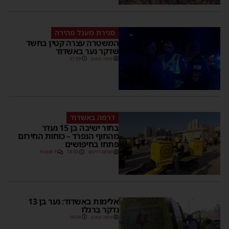
סגירת מעגל מהירה
המשטרה עצרה קטין בחשד
שדקר נער באשדוד
משה קאהן
21:59
דרמה באשדוד
בחור ישיבה בן 15 נעדר
מהחוף הנפרד – כוחות החירום
פתחו בחיפושים
מנחם דויטש
18:32
1 תגובות
אלימות באשדוד: נער בן 13
נדקר ברגלו
משה קאהן
18:04