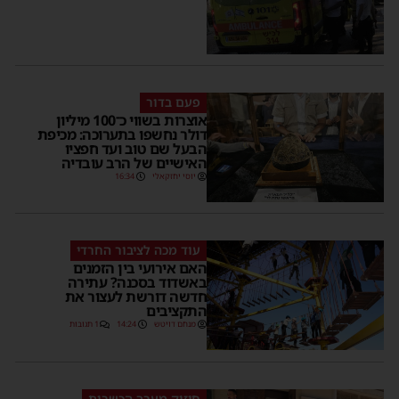
פעם בדור
אוצרות בשווי כ־100 מיליון
דולר נחשפו בתערוכה: מכיפת
הבעל שם טוב ועד חפציו
האישיים של הרב עובדיה
יוסי יחזקאלי
16:34
עוד מכה לציבור החרדי
האם אירועי בין הזמנים
באשדוד בסכנה? עתירה
חדשה דורשת לעצור את
התקציבים
מנחם דויטש
14:24
1 תגובות
חיזוק מערך הכשרות