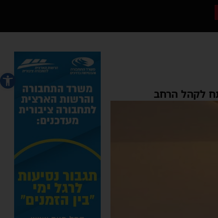
פתח סרג
תח לקהל הרחב