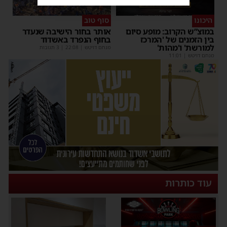
היכונו
סוף טוב
במוצ”ש הקרוב: מופע סיום
אותר בחור הישיבה שנעדר
בין הזמנים של 'המרכז
בחוף הנפרד באשדוד
למורשת' ו'מהות'
מנחם דויטש
|
22:08
| 3 תגובות
מנחם דויטש
|
11:01
עוד כותרות