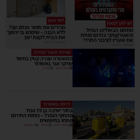
יופי העץ
יש לאן לצאת
מכירים את חומר הגלם עץ?
מתחם הבאולינג הגדול
ללא הבנה – שימוש בו יהפוך
והאטרקטיבי בדרום פותח
את הבית לקצת ישן
את שעריו לציבור החרדי
מקודם
|
02:14
מקודם
|
01:35
סגירת מעגל מהירה
המשטרה עצרה קטין בחשד
שדקר נער באשדוד
משה קאהן
21:59
דרמה באשדוד
בחור ישיבה בן 15 נעדר
מהחוף הנפרד – כוחות החירום
פתחו בחיפושים
מנחם דויטש
18:32
1 תגובות