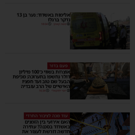
אלימות באשדוד: נער בן 13
נדקר ברגלו
משה קאהן
18:04
פעם בדור
אוצרות בשווי כ־100 מיליון
דולר נחשפו בתערוכה: מכיפת
הבעל שם טוב ועד חפציו
האישיים של הרב עובדיה
יוסי יחזקאלי
16:34
עוד מכה לציבור החרדי
האם אירועי בין הזמנים
באשדוד בסכנה? עתירה
חדשה דורשת לעצור את