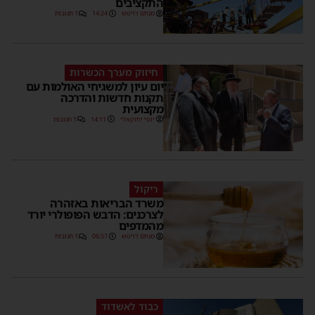
התקציבים
מנחם דויטש
14:24
1 תגובות
חיזוק מערך הכשרות
יום עיון למשגיחי האולמות עם
תקנות חדשות והדרכה
מקצועית
יוסי יחזקאלי
14:11
1 תגובות
ריקול
משרד הבריאות באזהרה
לצרכנים: הדבש הפופולרי יורד
מהמדפים
מנחם דויטש
06:57
1 תגובות
כבוד לאשדוד