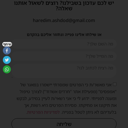
יש לכם עדכון בשבילנו? רוצים לשאול אותנו
שאלה?
haredim.ashdod@gmail.com
או שילחו אלינו פנייה ונחזור אליכם בהקדם
שיתוף
אני מאשר/ת כי הפרטים שמסרתי יישמרו במאגר של
"אמפסיס" (מפעילת אתר "חרדים אשדוד") לצורך טיפול
ומענה לפנייתי. ידוע לי כי אני רשאי/ת לעיין במידע, לבקש
את תיקונו או מחיקתו. מסירת הפרטים היא רשות, אך
בלעדיהם לא ניתן לטפל בפנייה.
למדיניות הפרטיות
.
שליחה