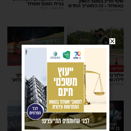
שינוי חריג במועד השוק
בבית המכס אשדוד
באשדוד – זה התאריך החדש
משה קאהן
|
15:37
מנחם דויטש
|
16:07
הודעה לנהגים
כל טיפה מצילה
אלפי נהגים יושפעו: עבודות
אשדוד מצילה חיים: מוקד
לילה סמוך לאשדוד
התרמת דם ליד השטיבלאך
מנחם דויטש
|
11:10
משה קאהן
|
11:05
פרסומת