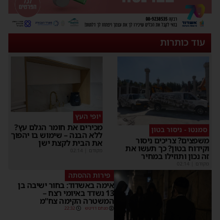
עוד כותרות
יופי העץ
מכירים את חומר הגלם עץ?
סמנטו - ניסור בטון
ללא הבנה – שימוש בו יהפוך
שפצים? צריכים ניסור
את הבית לקצת ישן
קידוח בטון? כך תעשו את
מקודם
|
02:14
ה נכון ותוזילו במחיר
קודם
|
02:14
פירות ההסתה
אימה באשדוד: בחור ישיבה בן
13 נשדד באיומי רצח –
המשטרה הקימה צח”מ
מנחם דויטש
22:32