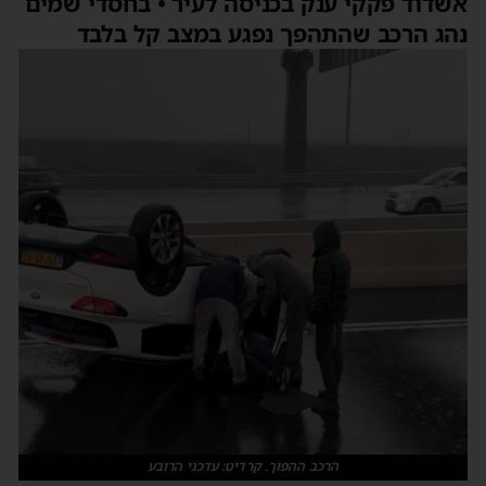
שדוד פקקי ענק בכניסה לעיר • בחסדי שמים
הג הרכב שהתהפך נפגע במצב קל בלבד
הרכב ההפוך. קרדיט: עדכני הרובע