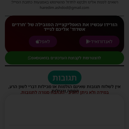
רשאים לפנות אלינו ולבקש לחדול מהשימוש באמצעות כתובת המייל:
haredim.ashdod@gmail.com
הורידו עכשיו את האפליקצייה המובילה של 'חרדים
אשדוד' אליכם לנייד
לאנדורואיד
לאפל
להצטרפות לקבוצת העדכונים בוואטסאפ
תגובות
אין לשלוח תגובות שאינם הולמות או מכילות דברי לשון הרע,
הסתה ורכילות.
במידה ולא ניתן להגיב - הכתבה סגורה לתגובות.