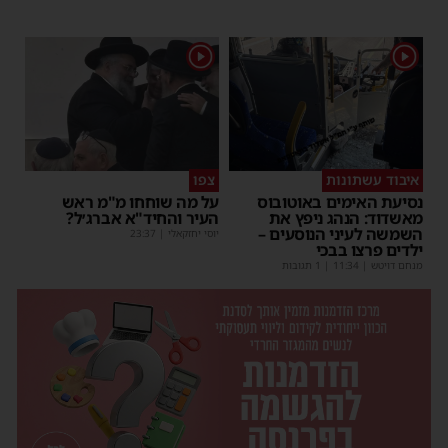
1
1
איבוד עשתונות
צפו
נסיעת האימים באוטובוס
על מה שוחחו מ"מ ראש
מאשדוד: הנהג ניפץ את
העיר והחיד"א אברג׳ל?
השמשה לעיני הנוסעים –
יוסי יחזקאלי
|
23:37
ילדים פרצו בבכי
מנחם דויטש
|
11:34
| 1 תגובות