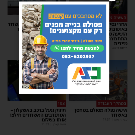
השעיה מיידית
ליבו שב לפעום
אחרי נסיעת האימים
אדם התמוטט בביתו באשדוד
באוטובוס מאשדוד: הנהג
– כוחות ההצלה ביצעו בו
הושעה מתפקידו – משרד
פעולות החייאה
התחבורה הורה על בדיקה
מנחם דויטש
|
17:35
מיידית
מנחם דויטש
|
17:44
| 1 תגובות
1
פרסומת
במהלך העבודה
צפו
אישה נפלה מסולם במחסן
תינוק ננעל ברכב באשקלון –
באשדוד
המתנדבים האשדודים חילצו
אותו בשלום
משה קאהן
|
17:31
משה קאהן
|
11:53