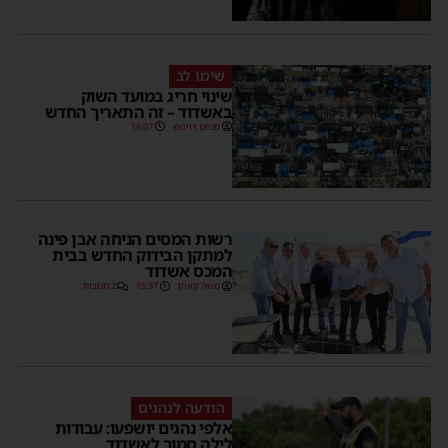
שימו לב
שינוי חריג במועד השוק
באשדוד – זה התאריך החדש
מנחם דויטש
16:07
רשות המסים הניחה אבן פינה
למתקן הבידוק החדש בבית
המכס אשדוד
משה קאהן
15:37
2 תגובות
הודעה לנהגים
אלפי נהגים יושפעו: עבודות
לילה סמוך לאשדוד