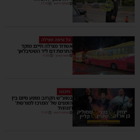
מנחם דויטש
11:10
כל טיפה מצילה
אשדוד מצילה חיים: מוקד
התרמת דם ליד השטיבלאך
משה קאהן
11:05
היכונו
במוצ”ש הקרוב: מופע סיום בין
הזמנים של 'המרכז למורשת'
ו'מהות'
מנחם דויטש
11:01