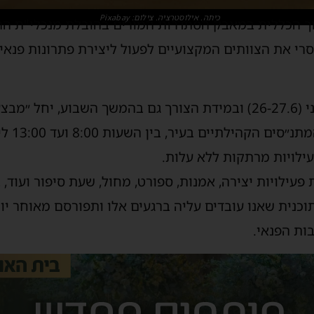
כיתה. אילוסטרציה. צילום: Pixabay
 הכללית במאבק הסתדרות המורים בהובלת מנכלי"ת ההסת
רי את הצוותים המקצועיים לפעול ליצירת פתרונות פנאי ו
בשבוע הבא, בימים ראשון ושני (26-27.6) ובמידת הצורך גם בהמשך השבוע
יפתחו כל
פעילויות מרתקות ללא עלות.
 פעילויות יצירה, אמנות, ספורט, מחול, שעת סיפור ועוד,
וכנית שאנו עובדים עליה ברגעים אלו ותפורסם מאוחר יות
ות הפנאי.