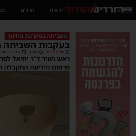
חדשות
חרדים
ממס
השביתה במערכת החינוך
בעקבות השביתה בעי
מנחם דויטש
17:00
כ״ד בסיון תשפ״ב (6/2022
ראש העיר ד"ר יחיאל לסרי
פרסום הידיעה התקבלה ה