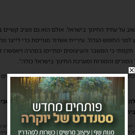
ב על עתיד החינוך בישראל. אולם הוא גם מציב קשיים ב
לפני החופש הגדול. עיריית אשדוד מגוייסת כדי לייצר פת
תקוותי כי המשבר והעיצומים יסתיימו במהרה ויאפשרו לכ
 המורים והמורות ומערכת החינוך בישראל כולה".
כת החינוך החרדית פועלת כולה כסדרה, ללא כל עיצומים 
ה ההודעה מטעם הסתדרות המורים על הקפאת השביתה
ביתה בשבוע הבא תתקבל החלטה – בהמשך.
 לאתר את בעלי הזכויות בצילומים המגיעים לידינו. אם זיהיתים בפרסומינו צילום 
ו ולבקש לחדול מהשימוש באמצעות כתובת המייל: haredim.ashdod@gmail.com