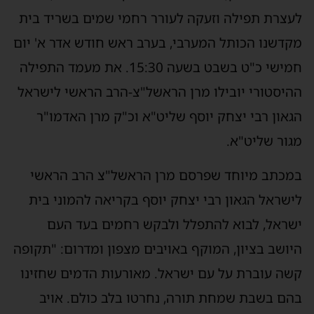
עצרת תפילה וזעקה לעורר רחמי שמים בשריד בית
קדשנו הכותל המערבי, בערב ראש חודש אדר א' יום
חמישי כ"ט בשבט בשעה 15:30. את מעמד התפילה
היסטורי יובילו מרן הראשל"צ-הרב הראשי לישראל
גאון רבי יצחק יוסף שליט"א וכ"ק מרן האדמו"ר
גור שליט"א.
מכתב מיוחד שפרסם מרן הראשל"צ הרב הראשי
ישראל הגאון רבי יצחק יוסף בקריאה להמוני בית
שראל, לבוא להתפלל ולבקש רחמים בעד העם
יושב בציון, המוקף באויבים מצפון ומדרום: "תקופה
שה עוברת על עם ישראל. מאורעות הדמים שחזינו
הם בשבת שמחת תורה, נחרטו בלב כולם. אויב