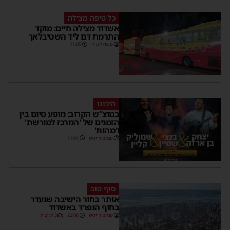
כל טיפה מצילה
אשדוד מצילה חיים: מוקד
התרמת דם ליד השטיבלאך
משה קאהן
11:05
היכונו
במוצ”ש הקרוב: מופע סיום בין
הזמנים של 'המרכז למורשת'
ו'מהות'
מנחם דויטש
11:01
סוף טוב
אותר בחור הישיבה שנעדר
בחוף הנפרד באשדוד
מנחם דויטש
22:08
3 תגובות