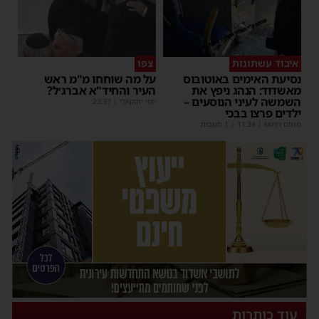
איבוד עשתונות
צפו
נסיעת האימים באוטובוס
על מה שוחחו מ"מ ראש
מאשדוד: הנהג ניפץ את
העיר והחיד"א אברג׳ל?
השמשה לעיני הנוסעים –
יוסי יחזקאלי
|
23:37
ילדים פרצו בבכי
מנחם דויטש
|
11:34
| 1 תגובות
עוד כותרות