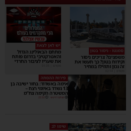
יש לאן לצאת
סמנטו - ניסור בטון
מתחם הבאולינג הגדול
והאטרקטיבי בדרום פותח
שפצים? צריכים ניסור
את שעריו לציבור החרדי
קידוח בטון? כך תעשו את
ה נכון ותוזילו במחיר
מקודם
|
01:35
קודם
|
02:14
פירות ההסתה
אימה באשדוד: בחור ישיבה בן
13 נשדד באיומי רצח –
המשטרה הקימה צח”מ
מנחם דויטש
22:32
שימו לב