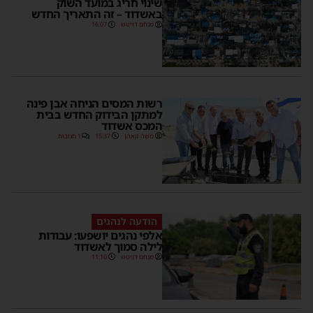
שינוי חריג במועד השוק
באשדוד – זה התאריך החדש
מנחם דויטש
16:07
רשות המסים הניחה אבן פינה
למתקן הבידוק החדש בבית
המכס אשדוד
משה קאהן
15:37
1 תגובות
הודעה לנהגים
אלפי נהגים יושפעו: עבודות
לילה סמוך לאשדוד
מנחם דויטש
11:10