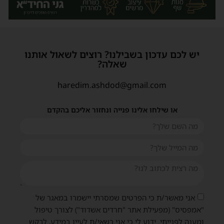
יש לכם עדכון בשבילנו? רוצים לשאול אותנו
שאלה?
haredim.ashdod@gmail.com
או שילחו אלינו פנייה ונחזור אליכם בהקדם
אני מאשר/ת כי הפרטים שמסרתי יישמרו במאגר של
"אמפסיס" (מפעילת אתר "חרדים אשדוד") לצורך טיפול
ומענה לפנייתי. ידוע לי כי אני רשאי/ת לעיין במידע, לבקש