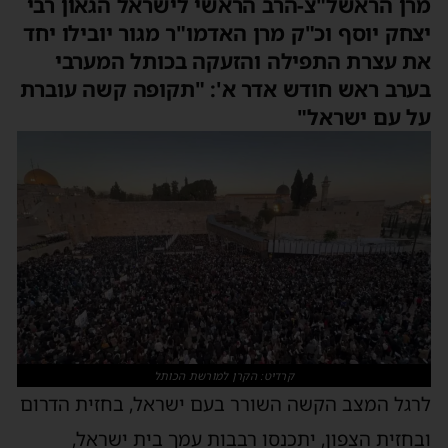
רן הראשל"צ-הרב הראשי לישראל הגאון רבי
צחק יוסף וכ"ק מרן האדמו"ר מגור יובילו יחד
ת עצרת התפילה והזעקה בכותל המערבי
ערב ראש חודש אדר א': "תקופה קשה עוברת
ל עם ישראל"
קרדיט: הקרן למורשת הכותל
רגל המצב הקשה השורר בעם ישראל, בחזית הדרום
בחזית הצפון, יתכנסו רבבות עמך בית ישראל,