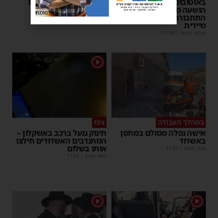
באוטובוס מאשדוד: הנהג
– כוחות ההצלה ביצעו בו
הושעה מתפקידו – משרד
פעולות החייאה
פרסומת
התחבורה הורה על בדיקה
מנחם דויטש
|
17:35
מיידית
מנחם דויטש
|
17:44
1
במהלך העבודה
צפו
אישה נפלה מסולם במחסן
תינוק ננעל ברכב באשקלון –
באשדוד
המתנדבים האשדודים חילצו
אותו בשלום
משה קאהן
|
17:31
משה קאהן
|
11:53
1
1