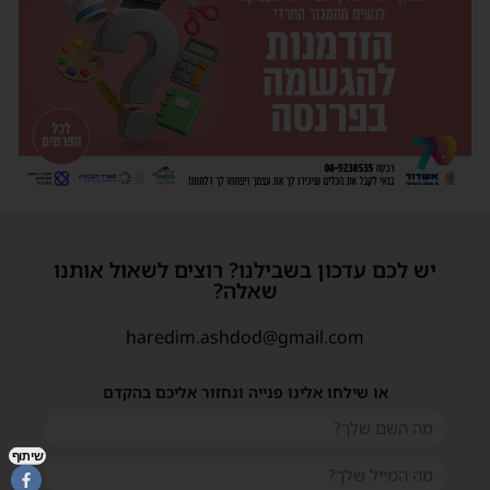
יש לכם עדכון בשבילנו? רוצים לשאול אותנו
שאלה?
haredim.ashdod@gmail.com
או שילחו אלינו פנייה ונחזור אליכם בהקדם
שיתוף