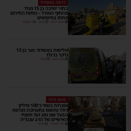
דרמה באשדוד
בחור ישיבה בן 15 נעדר
מהחוף הנפרד – כוחות החירום
פתחו בחיפושים
מנחם דויטש
18:32
1 תגובות
אלימות באשדוד: נער בן 13
נדקר ברגלו
משה קאהן
18:04
פעם בדור
אוצרות בשווי כ־100 מיליון
דולר נחשפו בתערוכה: מכיפת
הבעל שם טוב ועד חפציו
האישיים של הרב עובדיה
יוסי יחזקאלי
16:34