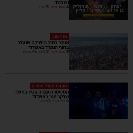
ו'מהות'
מנחם דויטש
11:01
סוף טוב
אותר בחור הישיבה שנעדר
בחוף הנפרד באשדוד
מנחם דויטש
22:08
3 תגובות
סגירת מעגל מהירה
המשטרה עצרה קטין בחשד
שדקר נער באשדוד
משה קאהן
21:59