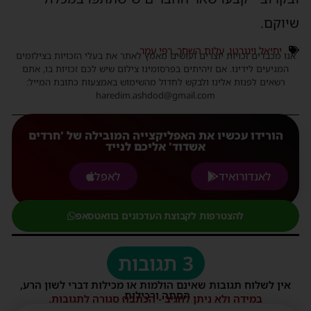
שיוקם.
יחיאל וינגרטן
,
עלות השחר
,
רפי עמר
אנו מכבדים זכויות יוצרים ועושים מאמץ לאתר את בעלי הזכויות בצילומים
המגיעים לידינו. אם זיהיתים בפרסומינו צילום שיש לכם זכויות בו, אתם
רשאים לפנות אלינו ולבקש לחדול מהשימוש באמצעות כתובת המייל:
haredim.ashdod@gmail.com
הורידו עכשיו את האפליקצייה המובילה של 'חרדים
אשדוד' אליכם לנייד
לאנדורואיד
לאפל
להצטרפות לקבוצת העדכונים בוואטסאפ
3 תגובות
אין לשלוח תגובות שאינם הולמות או מכילות דברי לשון הרע,
הסתה ורכילות.
במידה ולא ניתן להגיב - הכתבה סגורה לתגובות.