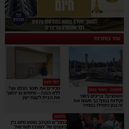
עוד כותרות
יופי העץ
מכירים את חומר הגלם עץ?
סמנטו - ניסור בטון
ללא הבנה – שימוש בו יהפוך
משפצים? צריכים ניסור
את הבית לקצת ישן
וקידוח בטון? כך תעשו את
מקודם
|
02:14
זה נכון ותוזילו במחיר
מקודם
|
02:14
היכונו
במוצ”ש הקרוב: מופע סיום בין
הזמנים של 'המרכז למורשת'