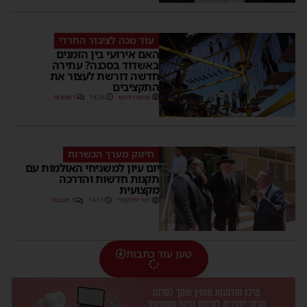
עוד מכה לציבור החרדי
האם אירועי בין הזמנים
באשדוד בסכנה? עתירה
חדשה דורשת לעצור את
התקציבים
מנחם דויטש
14:24
1 תגובות
חיזוק מערך הכשרות
יום עיון למשגיחי האולמות עם
תקנות חדשות והדרכה
מקצועית
יוסי יחזקאלי
14:11
1 תגובות
טען עוד כתבות