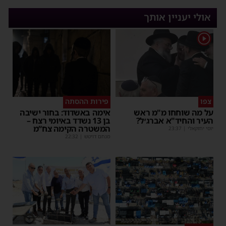
אולי יעניין אותך
1
צפו
פירות ההסתה
על מה שוחחו מ"מ ראש
אימה באשדוד: בחור ישיבה
העיר והחיד"א אברג׳ל?
בן 13 נשדד באיומי רצח –
המשטרה הקימה צח”מ
יוסי יחזקאלי
|
23:37
מנחם דויטש
|
22:32