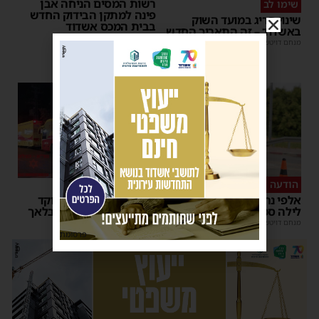
רשות המסים הניחה אבן
שימו לב
פינה למתקן הבידוק החדש
שינוי חריג במועד השוק
בבית המכס אשדוד
באשדוד – זה התאריך החדש
משה קאהן
|
15:37
מנחם דויטש
|
16:07
הודעה לנהגים
כל טיפה מצילה
אלפי נהגים יושפעו: עבודות
אשדוד מצילה חיים: מוקד
לילה סמוך לאשדוד
התרמת דם ליד השטיבלאך
מנחם דויטש
|
11:10
משה קאהן
|
11:05
פרסומת