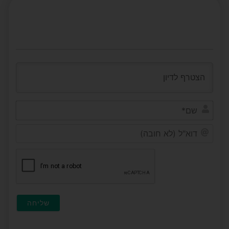
שם*
דוא"ל
(לא
חובה