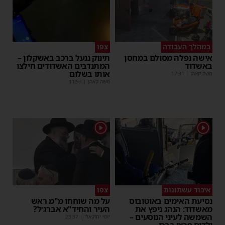
במהלך העבודה
צפו
אישה נפלה מסולם במחסן
תינוק ננעל ברכב באשקלון –
באשדוד
המתנדבים האשדודים חילצו
אותו בשלום
משה קאהן
|
17:31
משה קאהן
|
11:53
1
1
איבוד עשתונות
צפו
נסיעת האימים באוטובוס
על מה שוחחו מ"מ ראש
מאשדוד: הנהג ניפץ את
העיר והחיד"א אברג׳ל?
השמשה לעיני הנוסעים –
יוסי יחזקאלי
|
23:37