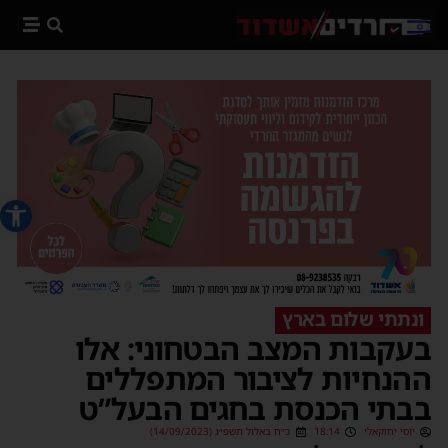
פתח סרג
ונתתי שלום בארץ
בעקבות המצב הבטחוני: אלו
ההנחיות לציבור המתפללים
בבתי הכנסת בחגים הבעל”ט
יוסי יחזקאלי
18:14
כ״ח באלול תשפ״ג (14/09/2023)