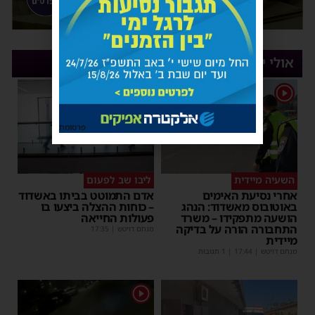
אולי יעניין אותך
1
פרסומת
השעיה מיידית
ליבו שב לפעום
אחרי נסיעת האימים
אדם התמוטט בביתו באשדוד
באוטובוס מאשדוד: הנהג
– כוחות ההצלה ביצעו בו
הושעה מתפקידו – משרד
פעולות החייאה
התחבורה הורה על בדיקה
מנחם דויטש
|
17:35
מיידית
מנחם דויטש
|
17:44
| 1 תגובות
1