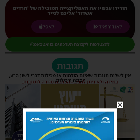
הורידו עכשיו את האפליקצייה המובילה של 'חרדים
אשדוד' אליכם לנייד
לאנדורואיד
לאפל
להצטרפות לקבוצת העדכונים בוואטסאפ
תגובות
אין לשלוח תגובות שאינם הולמות או מכילות דברי לשון הרע,
הסתה ורכילות.
במידה ולא ניתן להגיב - הכתבה סגורה לתגובות.