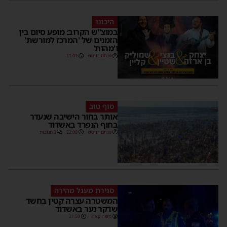
היכונו
במוצ”ש הקרוב: מופע סיום בין
הזמנים של 'המרכז למורשת'
ו'מהות'
מנחם דויטש
11:01
סוף טוב
אותר בחור הישיבה שנעדר
בחוף הנפרד באשדוד
מנחם דויטש
22:08
3 תגובות
סגירת מעגל מהירה
המשטרה עצרה קטין בחשד
שדקר נער באשדוד
משה קאהן
21:59