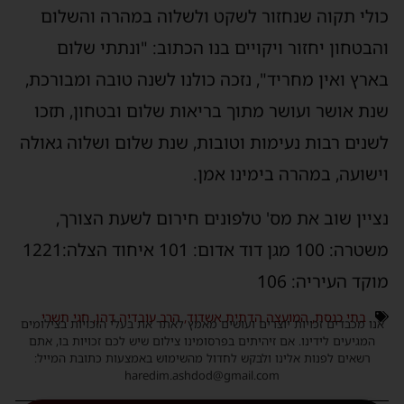
כולי תקוה שנחזור לשקט ולשלוה במהרה והשלום
והבטחון יחזור ויקויים בנו הכתוב: "ונתתי שלום
בארץ ואין מחריד", נזכה כולנו לשנה טובה ומבורכת,
שנת אושר ועושר מתוך בריאות שלום ובטחון, תזכו
לשנים רבות נעימות וטובות, שנת שלום ושלוה גאולה
וישועה, במהרה בימינו אמן.
נציין שוב את מס' טלפונים חירום לשעת הצורך,
משטרה: 100 מגן דוד אדום: 101 איחוד הצלה:1221
מוקד העיריה: 106
בתי כנסת
,
המועצה הדתית אשדוד
,
הרב עובדיה דהן
,
חגי תשרי
אנו מכבדים זכויות יוצרים ועושים מאמץ לאתר את בעלי הזכויות בצילומים
המגיעים לידינו. אם זיהיתים בפרסומינו צילום שיש לכם זכויות בו, אתם
רשאים לפנות אלינו ולבקש לחדול מהשימוש באמצעות כתובת המייל:
haredim.ashdod@gmail.com