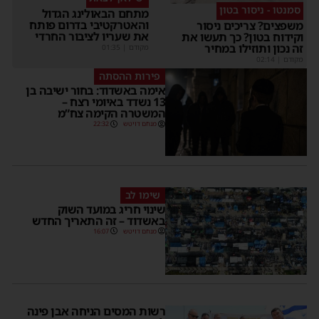
סמנטו - ניסור בטון
מתחם הבאולינג הגדול
והאטרקטיבי בדרום פותח
משפצים? צריכים ניסור
את שעריו לציבור החרדי
וקידוח בטון? כך תעשו את
זה נכון ותוזילו במחיר
מקודם
|
01:35
מקודם
|
02:14
פירות ההסתה
אימה באשדוד: בחור ישיבה בן
13 נשדד באיומי רצח –
המשטרה הקימה צח”מ
מנחם דויטש
22:32
שימו לב
שינוי חריג במועד השוק
באשדוד – זה התאריך החדש
מנחם דויטש
16:07
רשות המסים הניחה אבן פינה