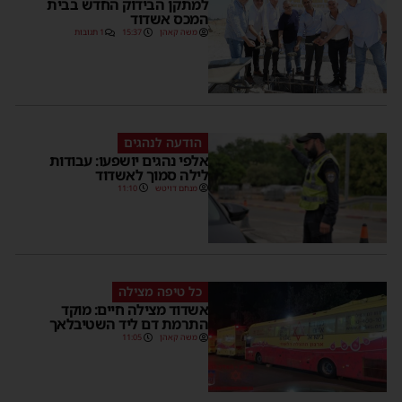
למתקן הבידוק החדש בבית
המכס אשדוד
משה קאהן
15:37
1 תגובות
הודעה לנהגים
אלפי נהגים יושפעו: עבודות
לילה סמוך לאשדוד
מנחם דויטש
11:10
כל טיפה מצילה
אשדוד מצילה חיים: מוקד
התרמת דם ליד השטיבלאך
משה קאהן
11:05