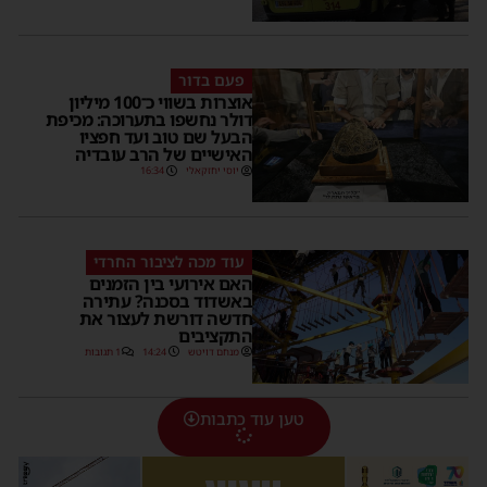
פעם בדור
אוצרות בשווי כ־100 מיליון
דולר נחשפו בתערוכה: מכיפת
הבעל שם טוב ועד חפציו
האישיים של הרב עובדיה
יוסי יחזקאלי
16:34
עוד מכה לציבור החרדי
האם אירועי בין הזמנים
באשדוד בסכנה? עתירה
חדשה דורשת לעצור את
התקציבים
מנחם דויטש
14:24
1 תגובות
טען עוד כתבות