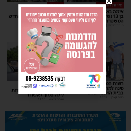
פירות ההסתה
שימו לב
אימה באשדוד: בחור ישיבה
שינוי חריג במועד השוק
בן 13 נשדד באיומי רצח –
באשדוד – זה התאריך החדש
המשטרה הקימה צח”מ
מנחם דויטש
|
16:07
מנחם דויטש
|
22:32
רשות המסים הניחה אבן
הודעה לנהגים
פרסומת
פינה למתקן הבידוק החדש
אלפי נהגים יושפעו: עבודות
בבית המכס אשדוד
לילה סמוך לאשדוד
משה קאהן
|
15:37
מנחם דויטש
|
11:10