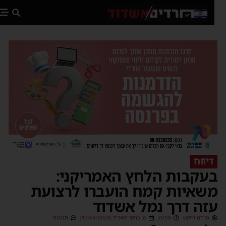
פת
דיווח
עקבות הלחץ האמריקני:
שאיות קמח הועברו לרצועת
זה דרך נמל אשדוד
מנחם דויטש
20:58
ט׳ בניסן תשפ״ד (17/04/2024)
תגובות