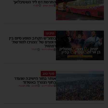
התרמת דם ליד השטיבלאך
משה קאהן
11:05
היכונו
במוצ”ש הקרוב: מופע סיום בין
הזמנים של 'המרכז למורשת'
ו'מהות'
מנחם דויטש
11:01
סוף טוב
אותר בחור הישיבה שנעדר
בחוף הנפרד באשדוד
מנחם דויטש
22:08
3 תגובות