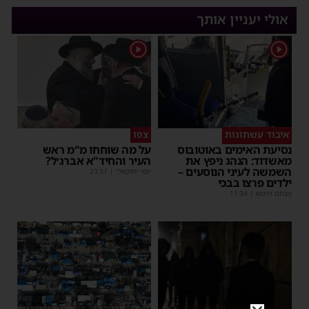
אולי יעניין אותך
1
1
איבוד עשתונות
צפו
נסיעת האימים באוטובוס
על מה שוחחו מ"מ ראש
מאשדוד: הנהג ניפץ את
העיר והחיד"א אברג׳ל?
השמשה לעיני הנוסעים –
יוסי יחזקאלי
|
23:37
ילדים פרצו בבכי
מנחם דויטש
|
11:34