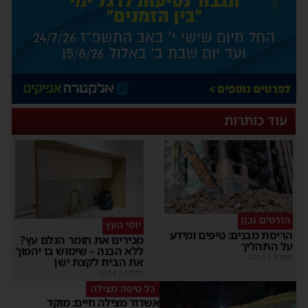
עוד כותרות
הורסים נכון
יופי העץ
ריסת מבנים: טיפים ומידע
מכירים את חומר הגלם עץ?
ל התהליך
ללא הבנה – שימוש בו יהפוך
קודם
|
02:14
את הבית לקצת ישן
מקודם
|
02:14
כל טיפה מצילה
אשדוד מצילה חיים: מוקד