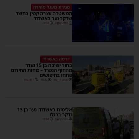
סגירת מעגל מהירה
המשטרה עצרה קטין בחשד
שדקר נער באשדוד
משה קאהן
21:59
דרמה באשדוד
בחור ישיבה בן 15 נעדר
מהחוף הנפרד – כוחות החירום
פתחו בחיפושים
מנחם דויטש
18:32
1 תגובות
אלימות באשדוד: נער בן 13
נדקר ברגלו
משה קאהן
18:04