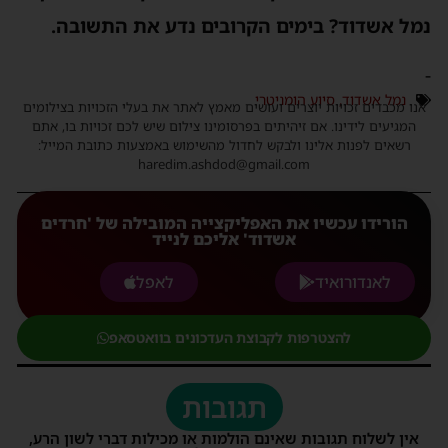
מל אשדוד? בימים הקרובים נדע את התשובה.
נמל אשדוד
,
סיוע הומניטרי
נו מכבדים זכויות יוצרים ועושים מאמץ לאתר את בעלי הזכויות בצילומים
המגיעים לידינו. אם זיהיתים בפרסומינו צילום שיש לכם זכויות בו, אתם
רשאים לפנות אלינו ולבקש לחדול מהשימוש באמצעות כתובת המייל:
haredim.ashdod@gmail.com
הורידו עכשיו את האפליקצייה המובילה של 'חרדים
אשדוד' אליכם לנייד
לאנדורואיד
לאפל
להצטרפות לקבוצת העדכונים בוואטסאפ
תגובות
אין לשלוח תגובות שאינם הולמות או מכילות דברי לשון הרע,