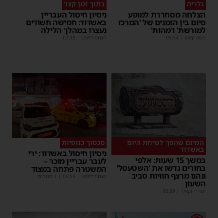
גלריה
בתוך זמן קצר
הצלחה מסחררת למופע
ניסיון חיסול העבריין
סיום בין הזמנים של 'המרכז
באשדוד: חמישה חשודים
למורשת' ו'מהות'
נעצרו במהלך הלילה
משה קאהן
|
09:34
מנחם דויטש
|
07:35
המיזם שהפך לשיחת היום
סכסוך כנופיות
באשדוד
ניסיון חיסול באשדוד: ירי
במשך 15 שעות: אלפי
לעבר עבריין מוכר –
בחורים גדשו את 'השטעטל'
המשטרה פתחה במצוד
ונהנו מרצף חוויות סביב
מנחם דויטש
|
06:54
| 1 תגובות
השעון
יוסי יחזקאלי
|
06:59