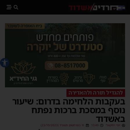
פתח סרג
להגדיל תורה ולהאדירה
בעקבות הלחימה בדרום: שיעור
נוסף במסכת ברכות נפתח
באשדוד
יוסי יחזקאלי
13:49
ח׳ במרחשוון תשפ״ד (23/10/2023)