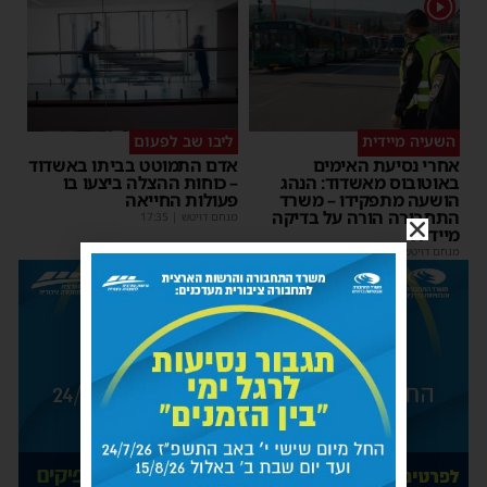
1
השעיה מיידית
ליבו שב לפעום
אחרי נסיעת האימים
אדם התמוטט בביתו באשדוד
באוטובוס מאשדוד: הנהג
– כוחות ההצלה ביצעו בו
הושעה מתפקידו – משרד
פעולות החייאה
התחבורה הורה על בדיקה
מנחם דויטש
|
17:35
מיידית
מנחם דויטש
|
17:44
| 3 תגובות