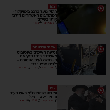
צפו
1
תינוק ננעל ברכב באשקלון –
המתנדבים האשדודים חילצו
אותו בשלום
משה קאהן
11:53
איבוד עשתונות
1
נסיעת האימים באוטובוס
מאשדוד: הנהג ניפץ את
השמשה לעיני הנוסעים –
ילדים פרצו בבכי
מנחם דויטש
11:34
1 תגובות
צפו
1
על מה שוחחו מ"מ ראש העיר
והחיד"א אברג׳ל?
יוסי יחזקאלי
23:37
1 תגובות