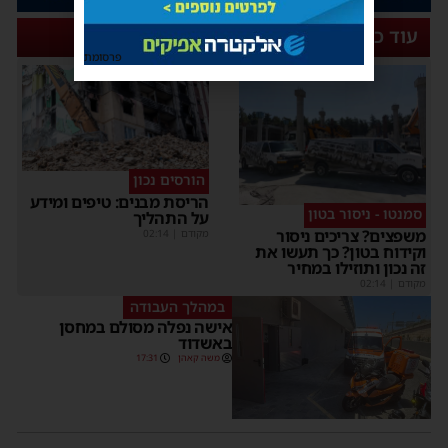
עוד כותרות
פרסומת
הורסים נכון
הריסת מבנים: טיפים ומידע
סמנטו - ניסור בטון
על התהליך
משפצים? צריכים ניסור
מקודם
|
02:14
וקידוח בטון? כך תעשו את
זה נכון ותוזילו במחיר
מקודם
|
02:14
במהלך העבודה
אישה נפלה מסולם במחסן
באשדוד
משה קאהן
17:31