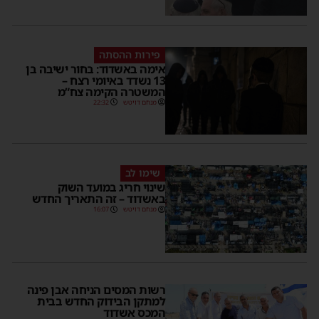
פירות ההסתה
אימה באשדוד: בחור ישיבה בן
13 נשדד באיומי רצח –
המשטרה הקימה צח”מ
מנחם דויטש
22:32
שימו לב
שינוי חריג במועד השוק
באשדוד – זה התאריך החדש
מנחם דויטש
16:07
רשות המסים הניחה אבן פינה
למתקן הבידוק החדש בבית
המכס אשדוד