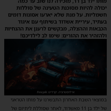
מותו ילד בן 11, מזכירה לנו שוב עד כמה
יכולה להיות מסוכנת הטעינה של סוללות
חשמליות. על מנת שלא יארעו אסונות דומים
בעתיד, עיריית אשדוד בשיתוף עם איגוד
הכבאות וההצלה, מבקשים לרענן את ההנחיות
ולהזהיר את ההורים: שימו לב לילדיכם!
אילוסטרציה. קרדיט: freepik
במוצאי השבת האחרון התבשרנו על מותו הטראגי
של ילד בן 11 מאשדוד, לאחר שסוללת ליתיום של