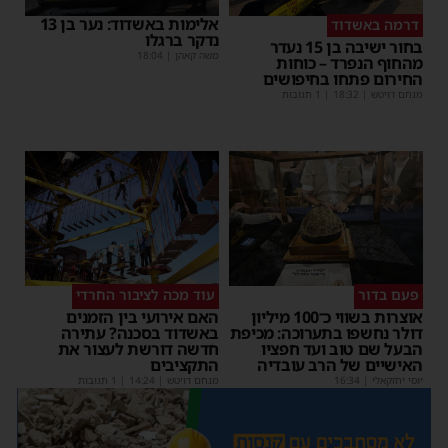
אלימות באשדוד: נער בן 13
דרמה באשדוד
נדקר ברגלו
בחור ישיבה בן 15 נעדר
משה קאהן
|
18:04
מהחוף הנפרד – כוחות
החירום פתחו בחיפושים
מנחם דויטש
|
18:32
| 1 תגובות
פעם בדור
עוד מכה לציבור החרדי
אוצרות בשווי כ־100 מיליון
האם אירועי בין הזמנים
דולר נחשפו בתערוכה: מכיפת
באשדוד בסכנה? עתירה
הבעל שם טוב ועד חפציו
חדשה דורשת לעצור את
האישיים של הרב עובדיה
התקציבים
יוסי יחזקאלי
|
16:34
מנחם דויטש
|
14:24
| 1 תגובות