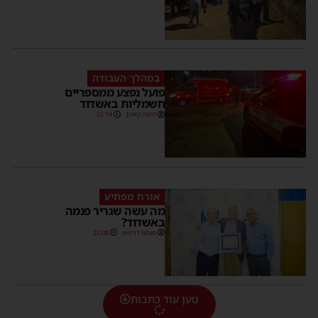
במהלך העבודה
פועל נפצע ממספריים
חשמליות באשדוד
משה קאהן
22:14
אורח מפתיע
מה עשה שגריר פנמה
באשדוד?
מנחם דויטש
22:08
טען עוד כתבות