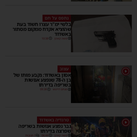
נתפס על חם
בלשי ימ"ר עצרו חשוד בעת
שהוציא אקדח ממקום מסתור
באשדוד
משה קאהן
10:38
עצוב
1
אסון באשדוד: נקבע מותו של
בן ה-78 שנפצע אנושות
בשריפה בדירתו
מנחם דויטש
09:38
טרגדיה באשדוד
1
גבר נפצע אנושות בשריפה
שפרצה בדירתו
משה קאהן
06:44
1 תגובות