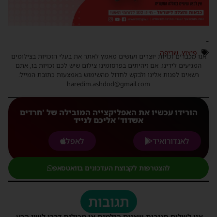
-
פיצוץ
,
שריפה
אנו מכבדים זכויות יוצרים ועושים מאמץ לאתר את בעלי הזכויות בצילומים
המגיעים לידינו. אם זיהיתים בפרסומינו צילום שיש לכם זכויות בו, אתם
רשאים לפנות אלינו ולבקש לחדול מהשימוש באמצעות כתובת המייל:
haredim.ashdod@gmail.com
הורידו עכשיו את האפליקצייה המובילה של 'חרדים
אשדוד' אליכם לנייד
לאנדורואיד
לאפל
להצטרפות לקבוצת העדכונים בוואטסאפ
תגובות
אין לשלוח תגובות שאינם הולמות או מכילות דברי לשון הרע,