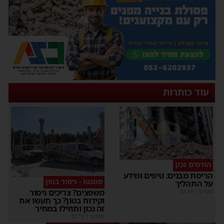
עוד כותרות
הורסים נכון
הריסת מבנים: טיפים ומידע
סמנטו - ניסור בטון
על התהליך
משפצים? צריכים ניסור
מקודם
|
02:14
וקידוח בטון? כך תעשו את
זה נכון ותוזילו במחיר
מקודם
|
02:14