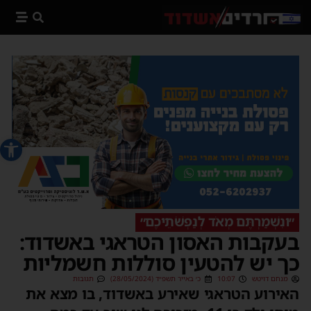
פתח סרג
״ונִשְׁמַרְתֶּם מְאֹד לְנַפְשֹׁתֵיכֶם״
בעקבות האסון הטראגי באשדוד:
כך יש להטעין סוללות חשמליות
מנחם דויטש
10:07
כ׳ באייר תשפ״ד (28/05/2024)
תגובות
האירוע הטראגי שאירע באשדוד, בו מצא את