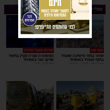
אולי יעניין אותך
פרסומת
סוף טוב
סגירת מעגל מהירה
אותר בחור הישיבה שנעדר
המשטרה עצרה קטין בחשד
בחוף הנפרד באשדוד
שדקר נער באשדוד
מנחם דויטש
|
22:08
| 3 תגובות
משה קאהן
|
21:59