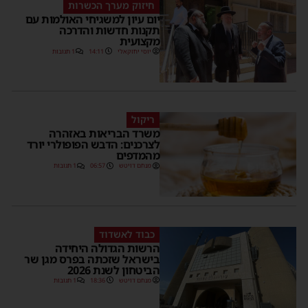
חיזוק מערך הכשרות
יום עיון למשגיחי האולמות עם
תקנות חדשות והדרכה
מקצועית
יוסי יחזקאלי
14:11
1 תגובות
ריקול
משרד הבריאות באזהרה
לצרכנים: הדבש הפופולרי יורד
מהמדפים
מנחם דויטש
06:57
1 תגובות
כבוד לאשדוד
הרשות הגדולה היחידה
בישראל שזכתה בפרס מגן שר
הביטחון לשנת 2026
מנחם דויטש
18:36
1 תגובות