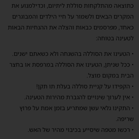
כתוצאה מהתלקחות סוללת ליתיום
, וכדי
למנוע את
המקרים הבאים ולשמור על חיי
הילדים והמבוגרים
כאחד, מפרסמים כבאות והצלה את ה
הנחיות
הבאות
ל
טעינה בטוחה
:
•
הטעי
נו
את הסוללה בהשגחה ולא כשאתם ישנים
.
•
ככל ש
ניתן
,
הטעי
נו
את הסוללה
במרפסת או בחצר
הבית במקום מוצל
.
•
הקפיד
ו
על קניית סוללה בעלת תו תקן
!
•
אין לערוך שינויים להגברת מהירות
הטעינה.
•
ה
תקינו גלאי עשן שמתריע בזמן אמת על פרוץ
שריפה
.
•
רכשו מטפה שיסייע בכיבוי מהיר של האש
.