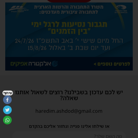
יש לכם עדכון בשבילנו? רוצים לשאול אותנו
שיתוף
שאלה?
haredim.ashdod@gmail.com
או שילחו אלינו פנייה ונחזור אליכם בהקדם