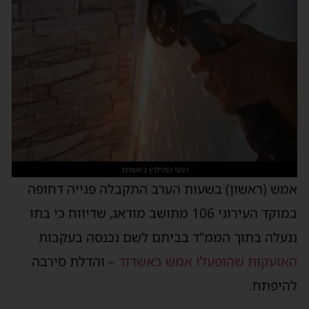
רגעי החילוץ באשדוד
מש (ראשון) בשעות הערב התקבלה פנייה דחופה
במוקד העירוני 106 מתושב מודאג, שדיווח כי בתו
נעלה בתוך הממ”ד בביתם לשם נכנסה בעקבות
אזעקות שהופעלו אמש באשדוד
– והדלת סירבה
היפתח.