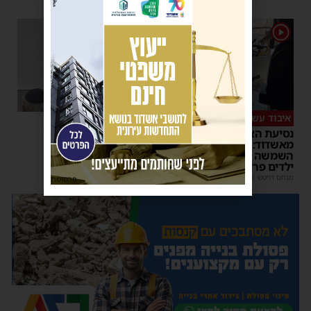
1
1
איבוד עשתונות
צפו
נסיעת האימים באוטובוס
על מה שוחחו מ"מ ראש
מאשדוד: הנהג ניפץ את
העיר והחיד"א אברג׳ל?
השמשה לעיני הנוסעים –
יוסי יחזקאלי
|
23:37
ילדים פרצו בבכי
מנחם דויטש
|
11:34
| 1 תגובות
פרסומת