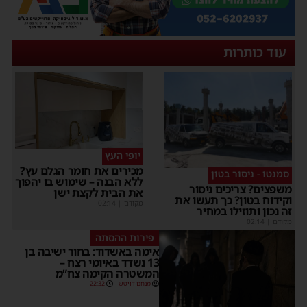
עוד כותרות
יופי העץ
מכירים את חומר הגלם עץ?
סמנטו - ניסור בטון
ללא הבנה – שימוש בו יהפוך
שפצים? צריכים ניסור
את הבית לקצת ישן
קידוח בטון? כך תעשו את
מקודם
|
02:14
ה נכון ותוזילו במחיר
קודם
|
02:14
פירות ההסתה
אימה באשדוד: בחור ישיבה בן
13 נשדד באיומי רצח –
המשטרה הקימה צח”מ
מנחם דויטש
22:32