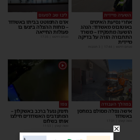
השעיה מיידית
ליבו שב לפעום
אחרי נסיעת האימים
אדם התמוטט בביתו באשדוד
באוטובוס מאשדוד: הנהג
– כוחות ההצלה ביצעו בו
הושעה מתפקידו – משרד
פעולות החייאה
התחבורה הורה על בדיקה
מנחם דויטש
|
17:35
מיידית
מנחם דויטש
|
17:44
| 3 תגובות
1
במהלך העבודה
צפו
אישה נפלה מסולם במחסן
תינוק ננעל ברכב באשקלון –
באשדוד
המתנדבים האשדודים חילצו
אותו בשלום
משה קאהן
|
17:31
משה קאהן
|
11:53