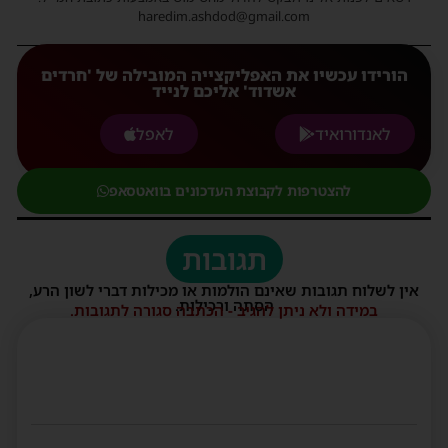
haredim.ashdod@gmail.com
הורידו עכשיו את האפליקצייה המובילה של 'חרדים
אשדוד' אליכם לנייד
לאנדורואיד
לאפל
להצטרפות לקבוצת העדכונים בוואטסאפ
תגובות
אין לשלוח תגובות שאינם הולמות או מכילות דברי לשון הרע,
הסתה ורכילות.
במידה ולא ניתן להגיב - הכתבה סגורה לתגובות.