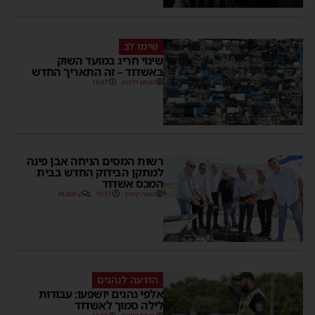
שימו לב
שינוי חריג במועד השוק
באשדוד – זה התאריך החדש
מנחם דויטש
16:07
רשות המסים הניחה אבן פינה
למתקן הבידוק החדש בבית
המכס אשדוד
משה קאהן
15:37
2 תגובות
הודעה לנהגים
אלפי נהגים יושפעו: עבודות
לילה סמוך לאשדוד