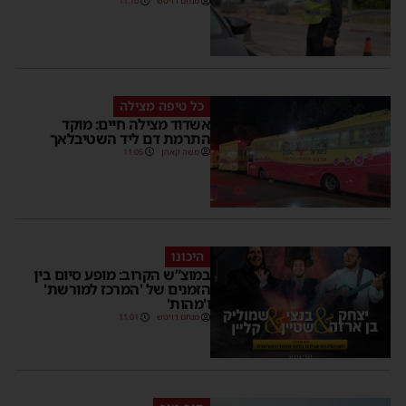
מנחם דויטש
11:10
כל טיפה מצילה
אשדוד מצילה חיים: מוקד
התרמת דם ליד השטיבלאך
משה קאהן
11:05
היכונו
במוצ”ש הקרוב: מופע סיום בין
הזמנים של 'המרכז למורשת'
ו'מהות'
מנחם דויטש
11:01